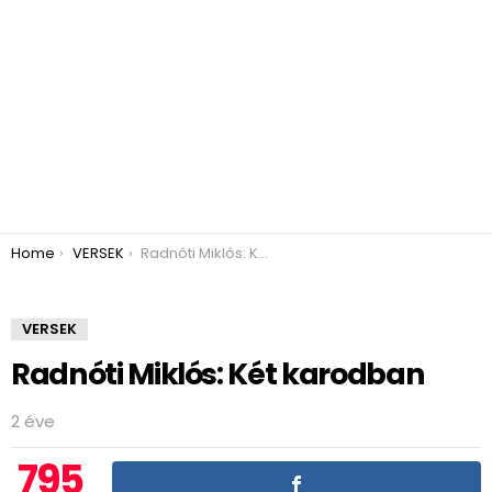
You are here:
Home
VERSEK
Radnóti Miklós: Két karodban
VERSEK
Radnóti Miklós: Két karodban
2 éve
795