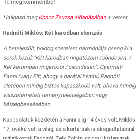
Írd meg kommentbe!
Hallgasd meg
Koncz Zsuzsa előadásában
a verset.
Radnóti Miklós: Két karodban elemzés
A beteljesült, boldog szerelem harmóniája cseng ki a
sorok közül: “Két karodban ringatózom csöndesen. /
Két karomban ringatózol / csöndesen”. Gyarmati
Fanni (vagy Fifi, ahogy a barátai hívták) Radnóti
életében mindig biztos kapaszkodó volt, ahova mindig
visszatérhetett reménytelenségében vagy
kétségbeesésében.
Kapcsolatuk kezdetén a Fanni alig 14 éves volt, Miklós
17; övéké volt a világ, és a kortársak is elragadtatással
nyilatkoztak Fanniról. Zelk Zoltán szigorú kislánynak