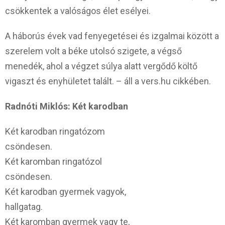
csökkentek a valóságos élet esélyei.
A háborús évek vad fenyegetései és izgalmai között a
szerelem volt a béke utolsó szigete, a végső
menedék, ahol a végzet súlya alatt vergődő költő
vigaszt és enyhületet talált. – áll a vers.hu cikkében.
Radnóti Miklós: Két karodban
Két karodban ringatózom
csöndesen.
Két karomban ringatózol
csöndesen.
Két karodban gyermek vagyok,
hallgatag.
Két karomban gyermek vagy te,