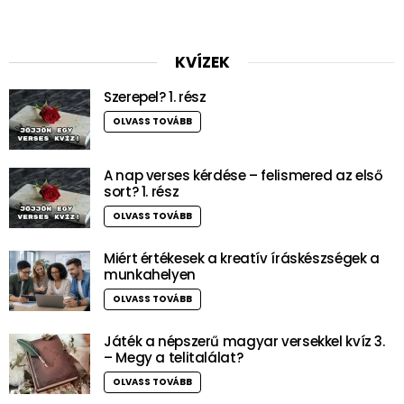
KVÍZEK
Szerepel? 1. rész
OLVASS TOVÁBB
A nap verses kérdése – felismered az első
sort? 1. rész
OLVASS TOVÁBB
Miért értékesek a kreatív íráskészségek a
munkahelyen
OLVASS TOVÁBB
Játék a népszerű magyar versekkel kvíz 3.
– Megy a telitalálat?
OLVASS TOVÁBB