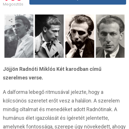
Megosztás
Jöjjön Radnóti Miklós Két karodban című
szerelmes verse.
A dalforma lebegő ritmusával jelezte, hogy a
kölcsönös szeretet erőt vesz a halálon. A szerelem
mindig oltalmat és menedéket adott Radnótinak. A
humánus élet igazolását és ígéretét jelentette,
amelynek fontossága, szerepe úgy növekedett, ahogy