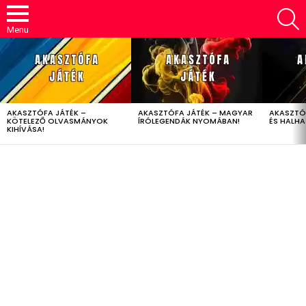
S
Menu
LATEST
STORIES
AKASZTÓFA JÁTÉK –
AKASZTÓFA JÁTÉK – MAGYAR
AKASZTÓ
KÖTELEZŐ OLVASMÁNYOK
ÍRÓLEGENDÁK NYOMÁBAN!
ÉS HALH
KIHÍVÁSA!