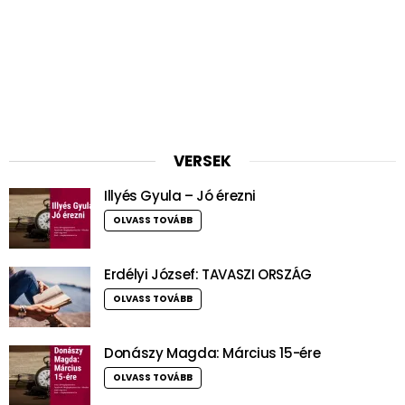
VERSEK
Illyés Gyula – Jó érezni
OLVASS TOVÁBB
Erdélyi József: TAVASZI ORSZÁG
OLVASS TOVÁBB
Donászy Magda: Március 15-ére
OLVASS TOVÁBB