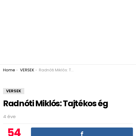
You are here:
Home
VERSEK
Radnóti Miklós: Tajtékos ég
VERSEK
Radnóti Miklós: Tajtékos ég
4 éve
54