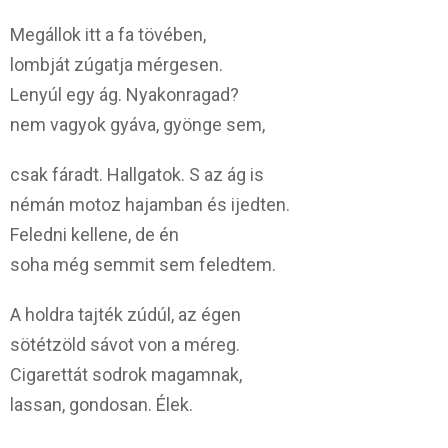
Megállok itt a fa tövében,
lombját zúgatja mérgesen.
Lenyúl egy ág. Nyakonragad?
nem vagyok gyáva, gyönge sem,
csak fáradt. Hallgatok. S az ág is
némán motoz hajamban és ijedten.
Feledni kellene, de én
soha még semmit sem feledtem.
A holdra tajték zúdúl, az égen
sötétzöld sávot von a méreg.
Cigarettát sodrok magamnak,
lassan, gondosan. Élek.