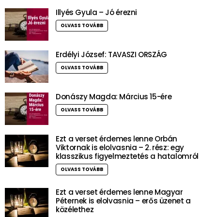
Illyés Gyula – Jó érezni
OLVASS TOVÁBB
Erdélyi József: TAVASZI ORSZÁG
OLVASS TOVÁBB
Donászy Magda: Március 15-ére
OLVASS TOVÁBB
Ezt a verset érdemes lenne Orbán
Viktornak is elolvasnia – 2. rész: egy
klasszikus figyelmeztetés a hatalomról
OLVASS TOVÁBB
Ezt a verset érdemes lenne Magyar
Péternek is elolvasnia – erős üzenet a
közélethez