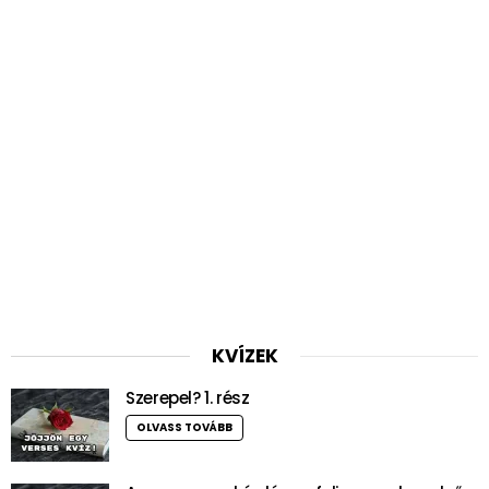
KVÍZEK
Szerepel? 1. rész
OLVASS TOVÁBB