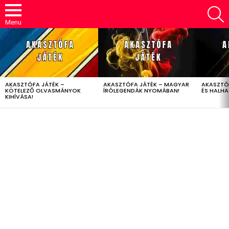
S
Menu
LATEST
STORIES
AKASZTÓFA JÁTÉK –
AKASZTÓFA JÁTÉK – MAGYAR
AKASZTÓ
KÖTELEZŐ OLVASMÁNYOK
ÍRÓLEGENDÁK NYOMÁBAN!
ÉS HALH
KIHÍVÁSA!