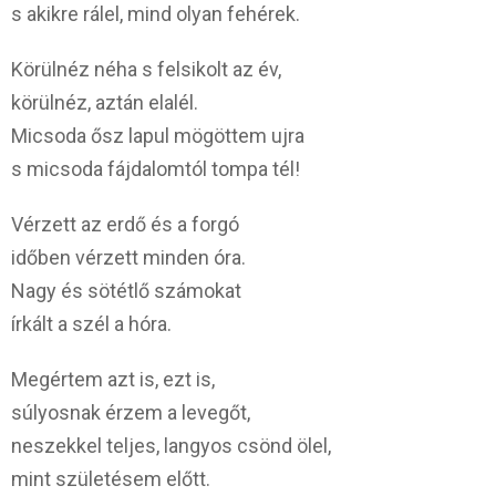
s akikre rálel, mind olyan fehérek.
Körülnéz néha s felsikolt az év,
körülnéz, aztán elalél.
Micsoda ősz lapul mögöttem ujra
s micsoda fájdalomtól tompa tél!
Vérzett az erdő és a forgó
időben vérzett minden óra.
Nagy és sötétlő számokat
írkált a szél a hóra.
Megértem azt is, ezt is,
súlyosnak érzem a levegőt,
neszekkel teljes, langyos csönd ölel,
mint születésem előtt.