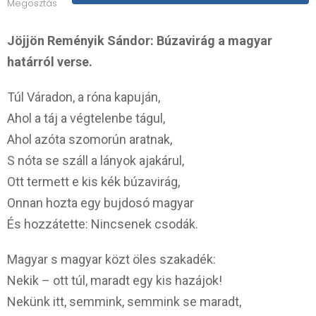
Megosztás
Jöjjön Reményik Sándor: Búzavirág a magyar
határról verse.
Túl Váradon, a róna kapuján,
Ahol a táj a végtelenbe tágul,
Ahol azóta szomorún aratnak,
S nóta se száll a lányok ajakárul,
Ott termett e kis kék búzavirág,
Onnan hozta egy bujdosó magyar
És hozzátette: Nincsenek csodák.
Magyar s magyar közt öles szakadék:
Nekik – ott túl, maradt egy kis hazájok!
Nekünk itt, semmink, semmink se maradt,