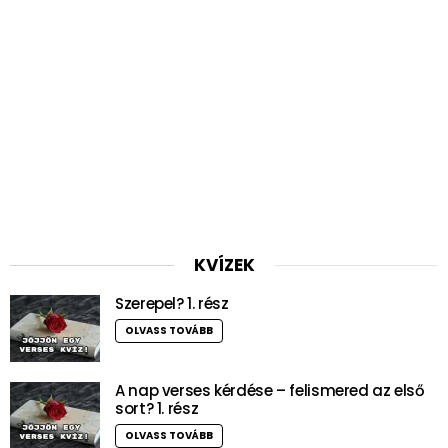
KVÍZEK
Szerepel? 1. rész
OLVASS TOVÁBB
A nap verses kérdése – felismered az első
sort? 1. rész
OLVASS TOVÁBB