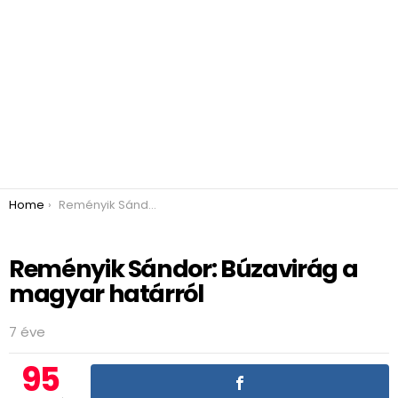
You are here:
Home
Reményik Sándor: Búzavirág a magyar határról
Reményik Sándor: Búzavirág a
magyar határról
7 éve
95