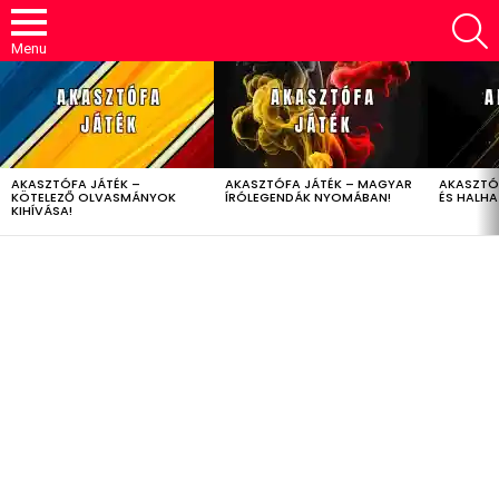
S
Menu
LATEST
STORIES
AKASZTÓFA JÁTÉK –
AKASZTÓFA JÁTÉK – MAGYAR
AKASZTÓ
KÖTELEZŐ OLVASMÁNYOK
ÍRÓLEGENDÁK NYOMÁBAN!
ÉS HALH
KIHÍVÁSA!