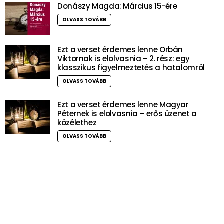
Donászy Magda: Március 15-ére
OLVASS TOVÁBB
Ezt a verset érdemes lenne Orbán
Viktornak is elolvasnia – 2. rész: egy
klasszikus figyelmeztetés a hatalomról
OLVASS TOVÁBB
Ezt a verset érdemes lenne Magyar
Péternek is elolvasnia – erős üzenet a
közélethez
OLVASS TOVÁBB