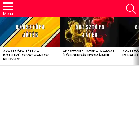
S
Menu
LATEST
STORIES
AKASZTÓFA JÁTÉK –
AKASZTÓFA JÁTÉK – MAGYAR
AKASZTÓ
KÖTELEZŐ OLVASMÁNYOK
ÍRÓLEGENDÁK NYOMÁBAN!
ÉS HALH
KIHÍVÁSA!