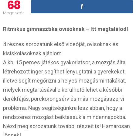
68
Megosztás
Ritmikus gimnasztika ovisoknak – Itt megtalálod!
4 részes sorozatunk első videóját, ovisoknak és
kisiskolásoknak ajánlom.
A kb. 15 perces játékos gyakorlatsor, a mozgás által
létrehozott inger segíthet lenyugtatni a gyerekeket,
illetve segít megőrizni a helyes mozgásmintákákat,
melyek megtartásával elkerülhető lehet a későbbi
derékfájás, porckorongsérv és más mozgásszervi
probléma. Nagy segítségünkre lesz abban, hogy a
rendszeres mozgást beiktassuk a mindennapokba.
Nézd meg sorozatunk további részeit is! Hamarosan
jönnek!