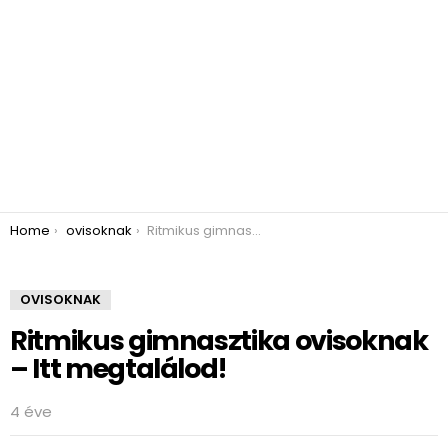
You are here:
Home
ovisoknak
Ritmikus gimnasztika ovisoknak – Itt megtalálod!
OVISOKNAK
Ritmikus gimnasztika ovisoknak
– Itt megtalálod!
4 éve