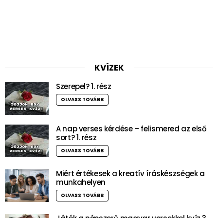
KVÍZEK
Szerepel? 1. rész
OLVASS TOVÁBB
A nap verses kérdése – felismered az első
sort? 1. rész
OLVASS TOVÁBB
Miért értékesek a kreatív íráskészségek a
munkahelyen
OLVASS TOVÁBB