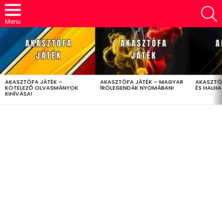
S
Menu
LATEST
STORIES
AKASZTÓFA JÁTÉK –
AKASZTÓFA JÁTÉK – MAGYAR
AKASZTÓ
KÖTELEZŐ OLVASMÁNYOK
ÍRÓLEGENDÁK NYOMÁBAN!
ÉS HALH
KIHÍVÁSA!