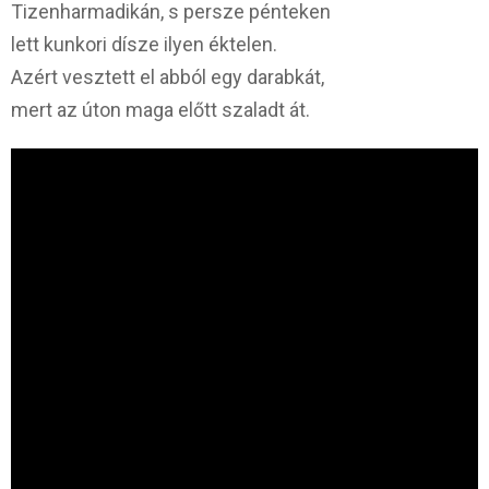
Tizenharmadikán, s persze pénteken
lett kunkori dísze ilyen éktelen.
Azért vesztett el abból egy darabkát,
mert az úton maga előtt szaladt át.