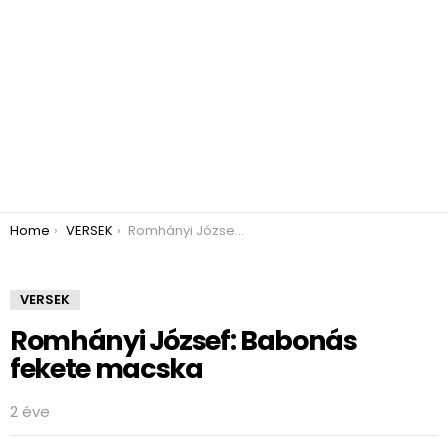
You are here:
Home
VERSEK
Romhányi József: Babonás fekete macska
VERSEK
Romhányi József: Babonás
fekete macska
2 éve