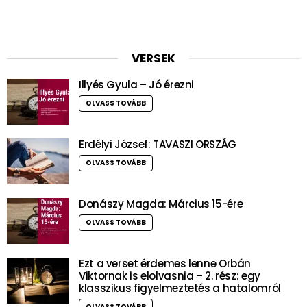
VERSEK
Illyés Gyula – Jó érezni
OLVASS TOVÁBB
Erdélyi József: TAVASZI ORSZÁG
OLVASS TOVÁBB
Donászy Magda: Március 15-ére
OLVASS TOVÁBB
Ezt a verset érdemes lenne Orbán
Viktornak is elolvasnia – 2. rész: egy
klasszikus figyelmeztetés a hatalomról
OLVASS TOVÁBB