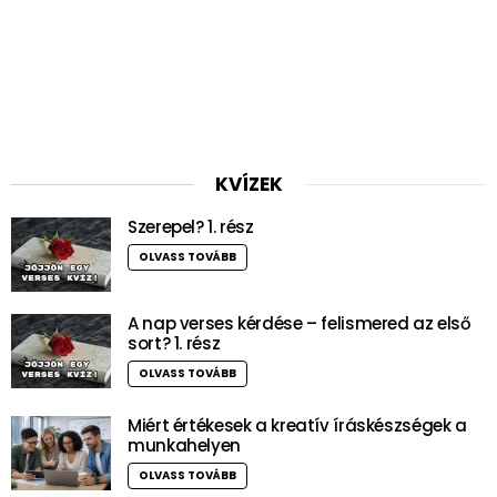
KVÍZEK
Szerepel? 1. rész
OLVASS TOVÁBB
A nap verses kérdése – felismered az első
sort? 1. rész
OLVASS TOVÁBB
Miért értékesek a kreatív íráskészségek a
munkahelyen
OLVASS TOVÁBB