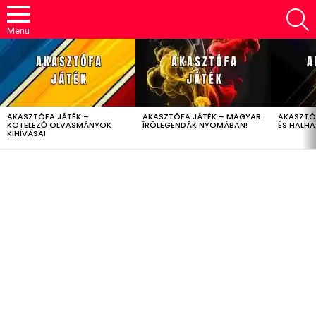
S
Menu
LATEST
STORIES
AKASZTÓFA JÁTÉK –
AKASZTÓFA JÁTÉK – MAGYAR
AKASZTÓ
KÖTELEZŐ OLVASMÁNYOK
ÍRÓLEGENDÁK NYOMÁBAN!
ÉS HALH
KIHÍVÁSA!