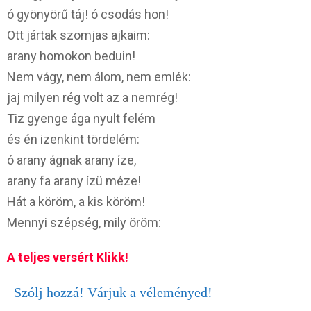
ó gyönyörű táj! ó csodás hon!
Ott jártak szomjas ajkaim:
arany homokon beduin!
Nem vágy, nem álom, nem emlék:
jaj milyen rég volt az a nemrég!
Tiz gyenge ága nyult felém
és én izenkint tördelém:
ó arany ágnak arany íze,
arany fa arany ízü méze!
Hát a köröm, a kis köröm!
Mennyi szépség, mily öröm:
A teljes versért Klikk!
Szólj hozzá! Várjuk a véleményed!