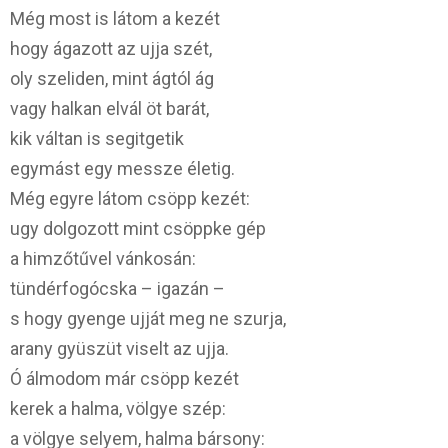
Még most is látom a kezét
hogy ágazott az ujja szét,
oly szeliden, mint ágtól ág
vagy halkan elvál öt barát,
kik váltan is segitgetik
egymást egy messze életig.
Még egyre látom csöpp kezét:
ugy dolgozott mint csöppke gép
a himzőtűvel vánkosán:
tündérfogócska – igazán –
s hogy gyenge ujját meg ne szurja,
arany gyüszüt viselt az ujja.
Ó álmodom már csöpp kezét
kerek a halma, völgye szép:
a völgye selyem, halma bársony: