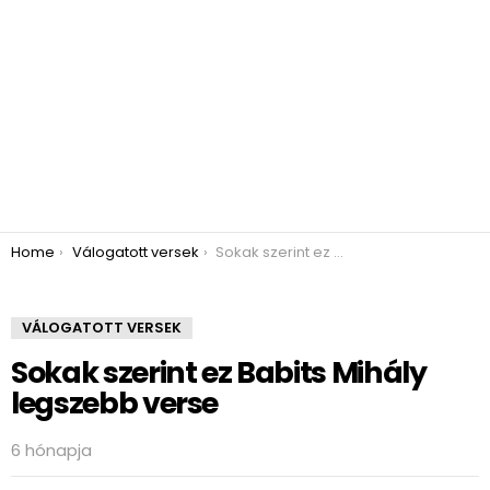
You are here:
Home
Válogatott versek
Sokak szerint ez Babits Mihály legszebb verse
VÁLOGATOTT VERSEK
Sokak szerint ez Babits Mihály
legszebb verse
6 hónapja