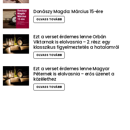
Donászy Magda: Március 15-ére
OLVASS TOVÁBB
Ezt a verset érdemes lenne Orbán
Viktornak is elolvasnia – 2. rész: egy
klasszikus figyelmeztetés a hatalomról
OLVASS TOVÁBB
Ezt a verset érdemes lenne Magyar
Péternek is elolvasnia – erős üzenet a
közélethez
OLVASS TOVÁBB