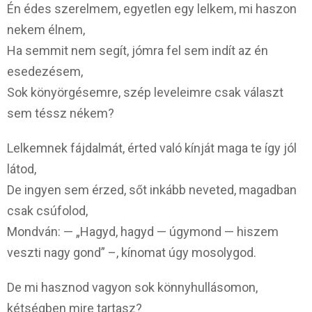
Én édes szerelmem, egyetlen egy lelkem, mi haszon
nekem élnem,
Ha semmit nem segít, jómra fel sem indít az én
esedezésem,
Sok könyörgésemre, szép leveleimre csak választ
sem téssz nékem?
Lelkemnek fájdalmát, érted való kínját maga te így jól
látod,
De ingyen sem érzed, sőt inkább neveted, magadban
csak csúfolod,
Mondván: — „Hagyd, hagyd — úgymond — hiszem
veszti nagy gond” –, kínomat úgy mosolygod.
De mi hasznod vagyon sok könnyhullásomon,
kétségben mire tartasz?