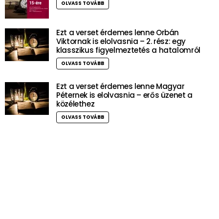
OLVASS TOVÁBB
Ezt a verset érdemes lenne Orbán
Viktornak is elolvasnia – 2. rész: egy
klasszikus figyelmeztetés a hatalomról
OLVASS TOVÁBB
Ezt a verset érdemes lenne Magyar
Péternek is elolvasnia – erős üzenet a
közélethez
OLVASS TOVÁBB