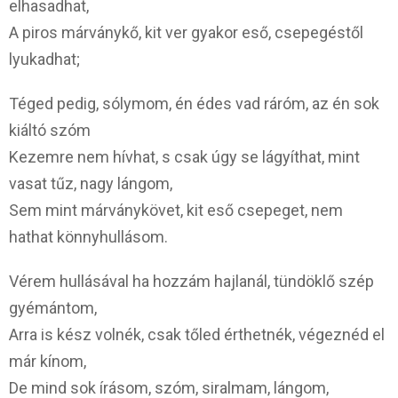
elhasadhat,
A piros márványkő, kit ver gyakor eső, csepegéstől
lyukadhat;
Téged pedig, sólymom, én édes vad ráróm, az én sok
kiáltó szóm
Kezemre nem hívhat, s csak úgy se lágyíthat, mint
vasat tűz, nagy lángom,
Sem mint márványkövet, kit eső csepeget, nem
hathat könnyhullásom.
Vérem hullásával ha hozzám hajlanál, tündöklő szép
gyémántom,
Arra is kész volnék, csak tőled érthetnék, végeznéd el
már kínom,
De mind sok írásom, szóm, siralmam, lángom,