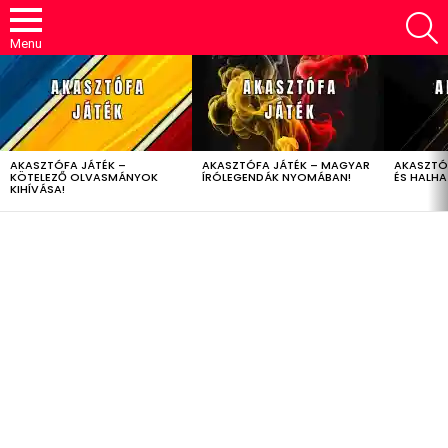
S
Menu
LATEST
STORIES
AKASZTÓFA JÁTÉK –
AKASZTÓFA JÁTÉK – MAGYAR
AKASZTÓ
KÖTELEZŐ OLVASMÁNYOK
ÍRÓLEGENDÁK NYOMÁBAN!
ÉS HALH
KIHÍVÁSA!