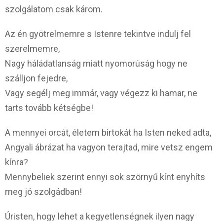
szolgálatom csak károm.
Az én gyötrelmemre s Istenre tekintve indulj fel
szerelmemre,
Nagy háládatlanság miatt nyomorúság hogy ne
szálljon fejedre,
Vagy segélj meg immár, vagy végezz ki hamar, ne
tarts tovább kétségbe!
A mennyei orcát, életem birtokát ha Isten neked adta,
Angyali ábrázat ha vagyon terajtad, mire vetsz engem
kínra?
Mennybeliek szerint ennyi sok szörnyű kínt enyhíts
meg jó szolgádban!
Úristen, hogy lehet a kegyetlenségnek ilyen nagy