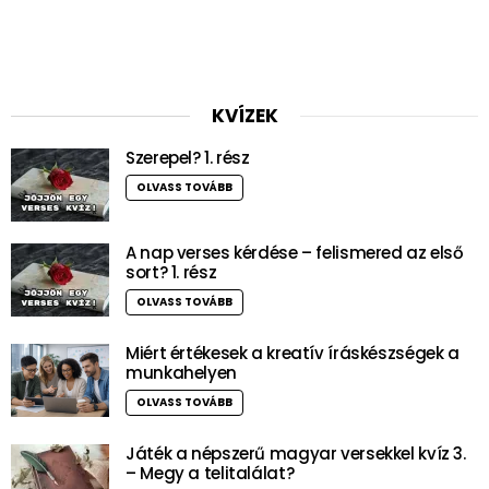
KVÍZEK
Szerepel? 1. rész
OLVASS TOVÁBB
A nap verses kérdése – felismered az első
sort? 1. rész
OLVASS TOVÁBB
Miért értékesek a kreatív íráskészségek a
munkahelyen
OLVASS TOVÁBB
Játék a népszerű magyar versekkel kvíz 3.
– Megy a telitalálat?