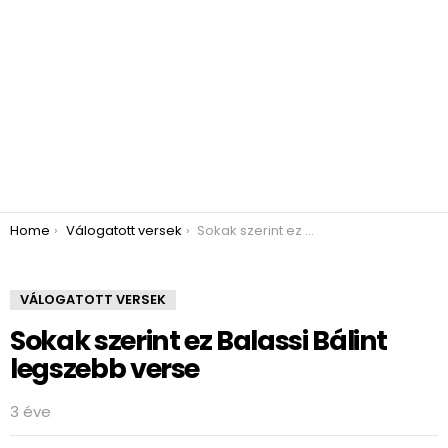
You are here:
Home
Válogatott versek
Sokak szerint ez Balassi Bálint legszebb verse
VÁLOGATOTT VERSEK
Sokak szerint ez Balassi Bálint
legszebb verse
3 éve