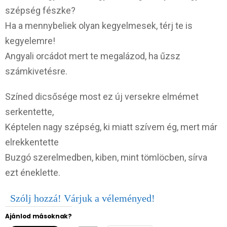
szépség fészke?
Ha a mennybeliek olyan kegyelmesek, térj te is
kegyelemre!
Angyali orcádot mert te megalázod, ha űzsz
számkivetésre.
Színed dicsősége most ez új versekre elmémet
serkentette,
Képtelen nagy szépség, ki miatt szívem ég, mert már
elrekkentette
Buzgó szerelmedben, kiben, mint tömlöcben, sírva
ezt éneklette.
Szólj hozzá! Várjuk a véleményed!
Ajánlod másoknak?