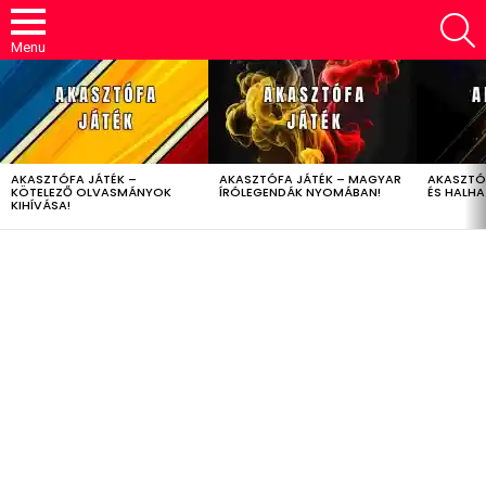
S
Menu
LATEST
STORIES
AKASZTÓFA JÁTÉK –
AKASZTÓFA JÁTÉK – MAGYAR
AKASZTÓ
KÖTELEZŐ OLVASMÁNYOK
ÍRÓLEGENDÁK NYOMÁBAN!
ÉS HALH
KIHÍVÁSA!