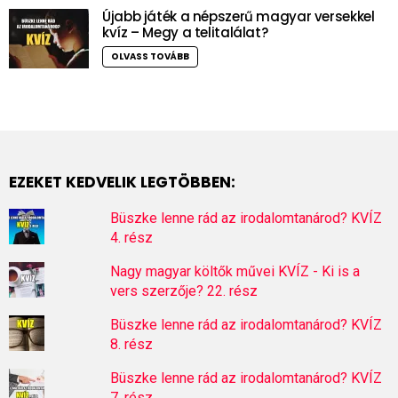
Újabb játék a népszerű magyar versekkel
kvíz – Megy a telitalálat?
OLVASS TOVÁBB
EZEKET KEDVELIK LEGTÖBBEN:
Büszke lenne rád az irodalomtanárod? KVÍZ
4. rész
Nagy magyar költők művei KVÍZ - Ki is a
vers szerzője? 22. rész
Büszke lenne rád az irodalomtanárod? KVÍZ
8. rész
Büszke lenne rád az irodalomtanárod? KVÍZ
7. rész