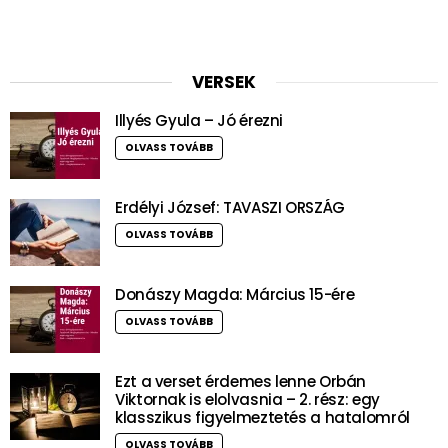
VERSEK
Illyés Gyula – Jó érezni
OLVASS TOVÁBB
Erdélyi József: TAVASZI ORSZÁG
OLVASS TOVÁBB
Donászy Magda: Március 15-ére
OLVASS TOVÁBB
Ezt a verset érdemes lenne Orbán
Viktornak is elolvasnia – 2. rész: egy
klasszikus figyelmeztetés a hatalomról
OLVASS TOVÁBB