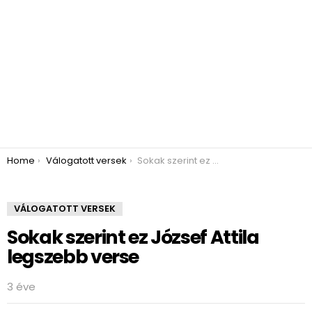
You are here:
Home
Válogatott versek
Sokak szerint ez József Attila legszebb verse
VÁLOGATOTT VERSEK
Sokak szerint ez József Attila
legszebb verse
3 éve