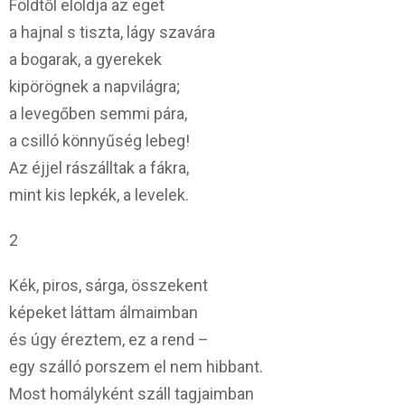
Földtől eloldja az eget
a hajnal s tiszta, lágy szavára
a bogarak, a gyerekek
kipörögnek a napvilágra;
a levegőben semmi pára,
a csilló könnyűség lebeg!
Az éjjel rászálltak a fákra,
mint kis lepkék, a levelek.
2
Kék, piros, sárga, összekent
képeket láttam álmaimban
és úgy éreztem, ez a rend –
egy szálló porszem el nem hibbant.
Most homályként száll tagjaimban