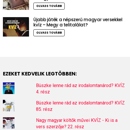
OLVASS TOVÁBB
Újabb játék a népszerű magyar versekkel
kvíz – Megy a telitalálat?
OLVASS TOVÁBB
EZEKET KEDVELIK LEGTÖBBEN:
Büszke lenne rád az irodalomtanárod? KVÍZ
4. rész
Büszke lenne rád az irodalomtanárod? KVÍZ
85. rész
Nagy magyar költők művei KVÍZ - Ki is a
vers szerzője? 22. rész