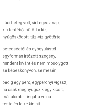
Lóci beteg volt, sírt egész nap,
kis testéből sütött a láz,
nyűgösködött, tűz-víz gyötörte
betegségtől és gyógyulástól
egyformán irtózott szegény,
mindent kívánt és nem mosolygott
se képeskönyvön, se mesén,
pedig egy perc, egypercnyi vigasz,
ha csak megnyugszik egy kicsit,
már álomba ringatta volna
teste és lelke kínjait.