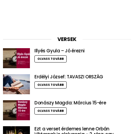
VERSEK
Illyés Gyula – Jó érezni
OLVASS TOVÁBB
Erdélyi József: TAVASZI ORSZÁG
OLVASS TOVÁBB
Donászy Magda: Március 15-ére
OLVASS TOVÁBB
Ezt a verset érdemes lenne Orbán