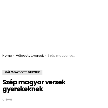
You are here:
Home
Válogatott versek
Szép magyar versek gyerekeknek
VÁLOGATOTT VERSEK
Szép magyar versek
gyerekeknek
6 éve