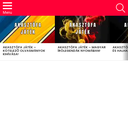
S
Menu
LATEST
STORIES
AKASZTÓFA JÁTÉK –
AKASZTÓFA JÁTÉK – MAGYAR
AKASZTÓ
KÖTELEZŐ OLVASMÁNYOK
ÍRÓLEGENDÁK NYOMÁBAN!
ÉS HALH
KIHÍVÁSA!