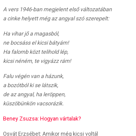
A vers 1946-ban megjelent első változatában
a cinke helyett még az angyal szó szerepelt:
Ha vihar jő a magasból,
ne bocsáss el kicsi bátyám!
Ha falomb közt telihold lép,
kicsi néném, te vigyázz rám!
Falu végén van a házunk,
a bozótból ki se látszik,
de az angyal, ha leröppen,
küszöbünkön vacsorázik.
Beney Zsuzsa: Hogyan vártalak?
Osvát Erzsébet: Amikor még kicsi voltál