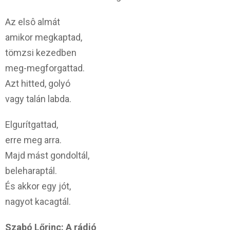
Az elsô almát
amikor megkaptad,
tömzsi kezedben
meg-megforgattad.
Azt hitted, golyó
vagy talán labda.
Elgurítgattad,
erre meg arra.
Majd mást gondoltál,
beleharaptál.
És akkor egy jót,
nagyot kacagtál.
Szabó Lőrinc: A rádió