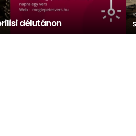
rilisi délutánon
S