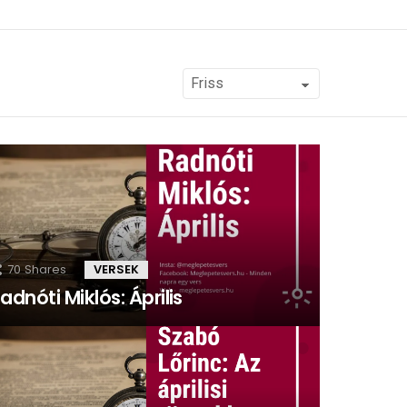
70
Shares
VERSEK
adnóti Miklós: Április