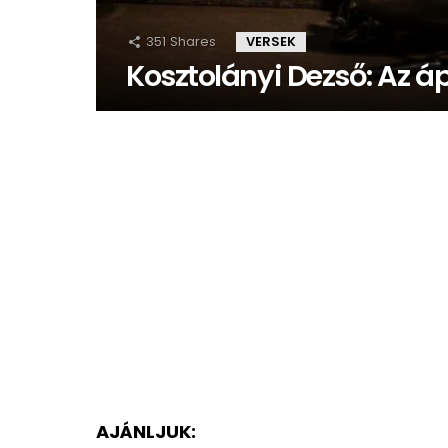
351
Shares
VERSEK
Kosztolányi Dezső: Az áp
AJÁNLJUK: