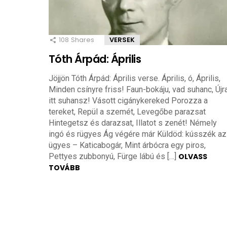
108
Shares
VERSEK
Tóth Árpád: Április
Jöjjön Tóth Árpád: Április verse. Április, ó, Április,
Minden csínyre friss! Faun-bokáju, vad suhanc, Újr
itt suhansz! Vásott cigánykereked Porozza a
tereket, Repül a szemét, Levegőbe parazsat
Hintegetsz és darazsat, Illatot s zenét! Némely
ingó és rügyes Ág végére már Küldöd: kússzék az
ügyes – Katicabogár, Mint árbócra egy piros,
Pettyes zubbonyú, Fürge lábú és […]
OLVASS
TOVÁBB