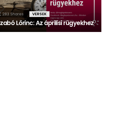
283
Shares
VERSEK
zabó Lőrinc: Az áprilisi rügyekhez