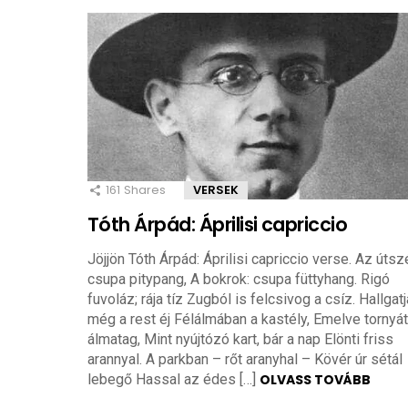
161
Shares
VERSEK
Tóth Árpád: Áprilisi capriccio
Jöjjön Tóth Árpád: Áprilisi capriccio verse. Az útszé
csupa pitypang, A bokrok: csupa füttyhang. Rigó
fuvoláz; rája tíz Zugból is felcsivog a csíz. Hallgatj
még a rest éj Félálmában a kastély, Emelve tornyát
álmatag, Mint nyújtózó kart, bár a nap Elönti friss
arannyal. A parkban – rőt aranyhal – Kövér úr sétál
lebegő Hassal az édes […]
OLVASS TOVÁBB