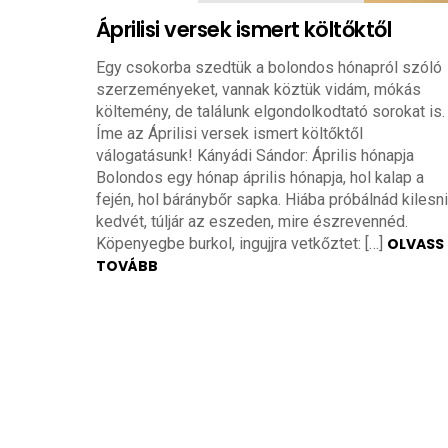
Áprilisi versek ismert költőktől
Egy csokorba szedtük a bolondos hónapról szóló
szerzeményeket, vannak köztük vidám, mókás
költemény, de találunk elgondolkodtató sorokat is.
Íme az Áprilisi versek ismert költőktől
válogatásunk! Kányádi Sándor: Április hónapja
Bolondos egy hónap április hónapja, hol kalap a
fején, hol báránybőr sapka. Hiába próbálnád kilesni
kedvét, túljár az eszeden, mire észrevennéd.
Köpenyegbe burkol, ingujjra vetkőztet: […]
OLVASS
TOVÁBB