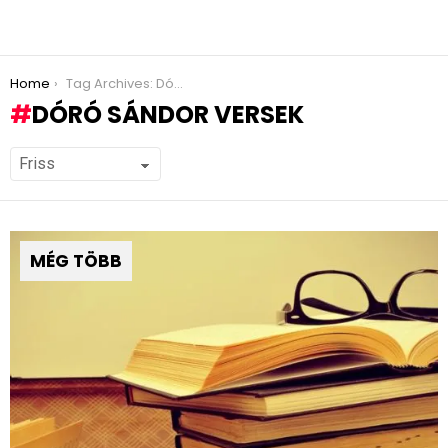
You are here:
Home
Tag Archives: Dóró Sándor versek
DÓRÓ SÁNDOR VERSEK
MÉG TÖBB