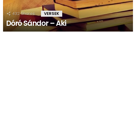
432
Shares
VERSEK
Dóró Sándor – Aki