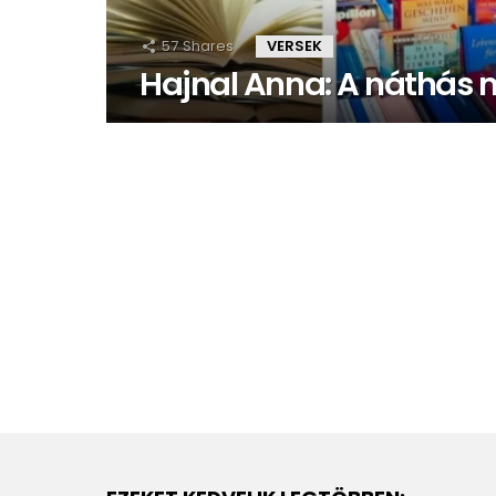
57
Shares
VERSEK
Hajnal Anna: A náthás