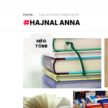
You are here:
Home
Tag Archives: Hajnal Anna
HAJNAL ANNA
MÉG
TÖBB