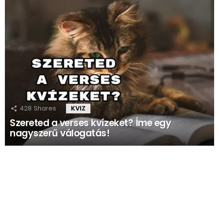
428
Shares
KVIZ
Szereted a verses kvízeket? Íme egy
nagyszerű válogatás!