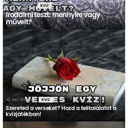
142
Shares
KVIZ
Irodalmi teszt: mennyire vagy
művelt?
492
Shares
KVIZ
Szereted a verseket? Hozd a telitalálatot a
kvízjátékban!