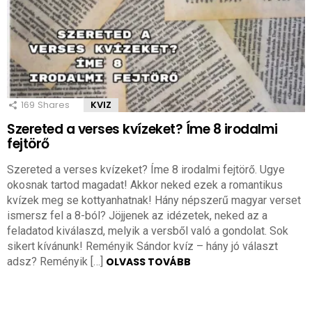
169
Shares
KVIZ
Szereted a verses kvízeket? Íme 8 irodalmi
fejtörő
Szereted a verses kvízeket? Íme 8 irodalmi fejtörő. Ugye
okosnak tartod magadat! Akkor neked ezek a romantikus
kvízek meg se kottyanhatnak! Hány népszerű magyar verset
ismersz fel a 8-ból? Jöjjenek az idézetek, neked az a
feladatod kiválaszd, melyik a versből való a gondolat. Sok
sikert kívánunk! Reményik Sándor kvíz – hány jó választ
adsz? Reményik […]
OLVASS TOVÁBB