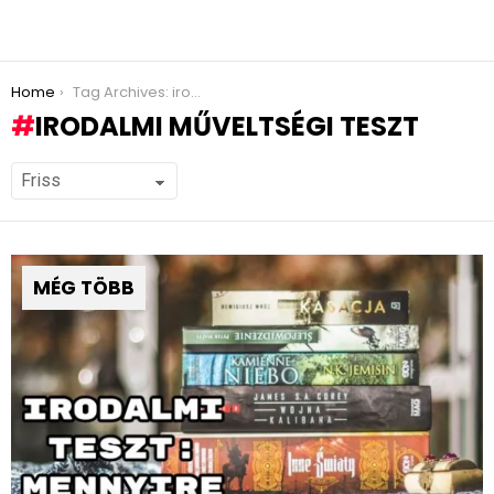
You are here:
Home
Tag Archives: irodalmi műveltségi teszt
IRODALMI MŰVELTSÉGI TESZT
MÉG TÖBB