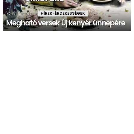
181
Shares
HÍREK-ÉRDEKESSÉGEK
Megható versek Új kenyér ünnepére