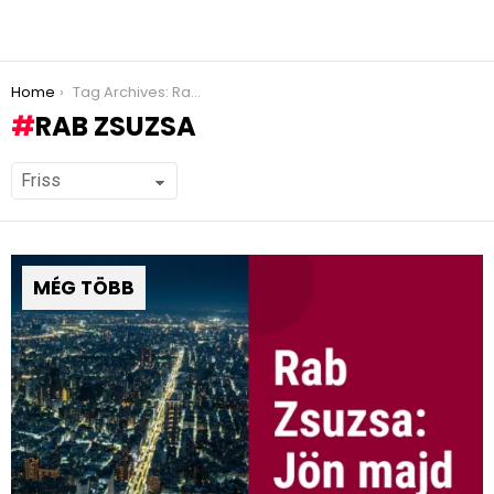
You are here:
Home
Tag Archives: Rab Zsuzsa
RAB ZSUZSA
MÉG TÖBB