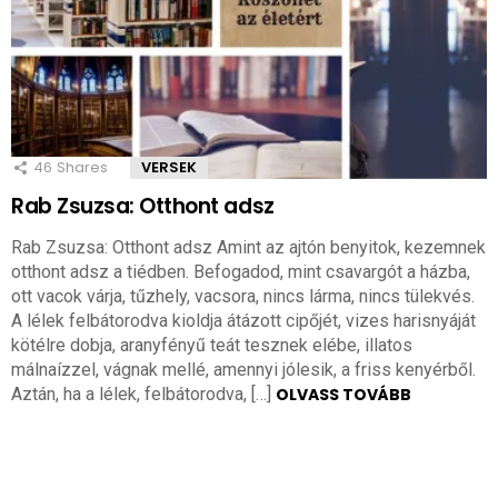
46
Shares
VERSEK
Rab Zsuzsa: Otthont adsz
Rab Zsuzsa: Otthont adsz Amint az ajtón benyitok, kezemnek
otthont adsz a tiédben. Befogadod, mint csavargót a házba,
ott vacok várja, tűzhely, vacsora, nincs lárma, nincs tülekvés.
A lélek felbátorodva kioldja átázott cipőjét, vizes harisnyáját
kötélre dobja, aranyfényű teát tesznek elébe, illatos
málnaízzel, vágnak mellé, amennyi jólesik, a friss kenyérből.
Aztán, ha a lélek, felbátorodva, […]
OLVASS TOVÁBB