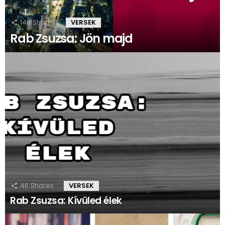
149
Shares
VERSEK
Rab Zsuzsa: Jön majd
46
Shares
VERSEK
Rab Zsuzsa: Kívüled élek