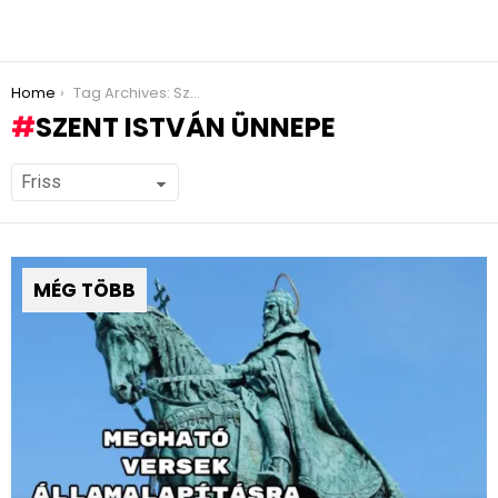
You are here:
Home
Tag Archives: Szent István ünnepe
SZENT ISTVÁN ÜNNEPE
MÉG TÖBB