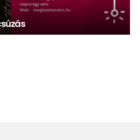
csúzás