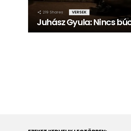
219
Shares
VERSEK
Juhász Gyula: Nincs bú