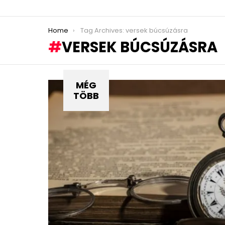
You are here:
Home
Tag Archives: versek búcsúzásra
VERSEK BÚCSÚZÁSRA
MÉG
TÖBB