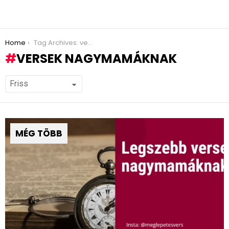
You are here:
Home
Tag Archives: versek nagymamáknak
VERSEK NAGYMAMÁKNAK
MÉG TÖBB