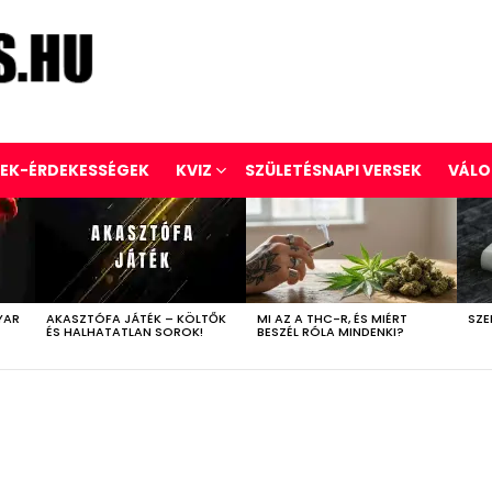
REK-ÉRDEKESSÉGEK
KVIZ
SZÜLETÉSNAPI VERSEK
VÁLO
YAR
AKASZTÓFA JÁTÉK – KÖLTŐK
MI AZ A THC-R, ÉS MIÉRT
SZE
ÉS HALHATATLAN SOROK!
BESZÉL RÓLA MINDENKI?