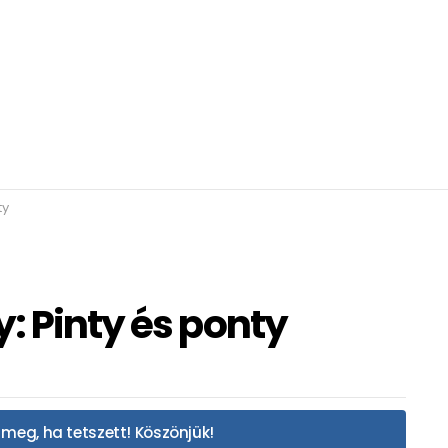
ty
: Pinty és ponty
meg, ha tetszett! Köszönjük!