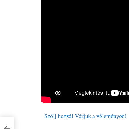
Szólj hozzá! Várjuk a véleményed!
ra