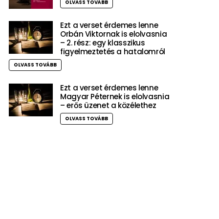
OLVASS TOVÁBB
Ezt a verset érdemes lenne
Orbán Viktornak is elolvasnia
– 2. rész: egy klasszikus
figyelmeztetés a hatalomról
OLVASS TOVÁBB
Ezt a verset érdemes lenne
Magyar Péternek is elolvasnia
– erős üzenet a közélethez
OLVASS TOVÁBB