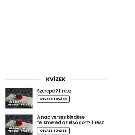
KVÍZEK
Szerepel? 1. rész
OLVASS TOVÁBB
A nap verses kérdése –
felismered az első sort? 1. rész
OLVASS TOVÁBB