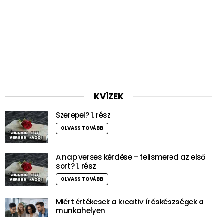
KVÍZEK
Szerepel? 1. rész
OLVASS TOVÁBB
A nap verses kérdése – felismered az első
sort? 1. rész
OLVASS TOVÁBB
Miért értékesek a kreatív íráskészségek a
munkahelyen