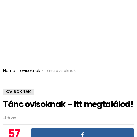
You are here:
Home
ovisoknak
Tánc ovisoknak – Itt megtalálod!
OVISOKNAK
Tánc ovisoknak – Itt megtalálod!
4 éve
57