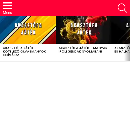
S
Menu
LATEST
STORIES
AKASZTÓFA JÁTÉK –
AKASZTÓFA JÁTÉK – MAGYAR
AKASZTÓ
KÖTELEZŐ OLVASMÁNYOK
ÍRÓLEGENDÁK NYOMÁBAN!
ÉS HALH
KIHÍVÁSA!