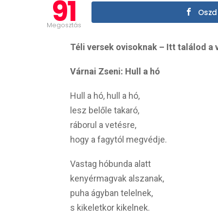
91
Oszd 
Megosztás
Téli versek ovisoknak – Itt találod a 
Várnai Zseni: Hull a hó
Hull a hó, hull a hó,
lesz belőle takaró,
ráborul a vetésre,
hogy a fagytól megvédje.
Vastag hóbunda alatt
kenyérmagvak alszanak,
puha ágyban telelnek,
s kikeletkor kikelnek.