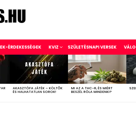
REK-ÉRDEKESSÉGEK
KVIZ
SZÜLETÉSNAPI VERSEK
VÁLO
YAR
AKASZTÓFA JÁTÉK – KÖLTŐK
MI AZ A THC-R, ÉS MIÉRT
SZE
ÉS HALHATATLAN SOROK!
BESZÉL RÓLA MINDENKI?