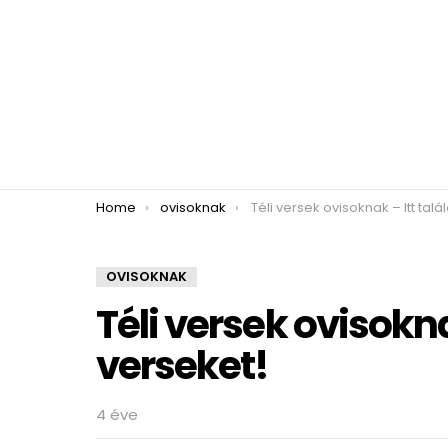
You are here:
Home
ovisoknak
Téli versek ovisoknak – Itt találod a v
OVISOKNAK
Téli versek ovisokna
verseket!
4 éve