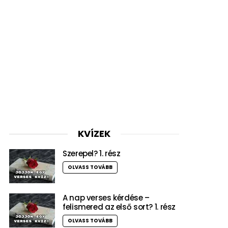
KVÍZEK
Szerepel? 1. rész
OLVASS TOVÁBB
A nap verses kérdése –
felismered az első sort? 1. rész
OLVASS TOVÁBB