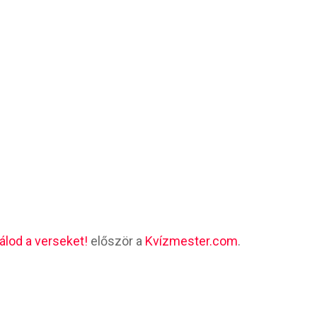
lálod a verseket!
először a
Kvízmester.com
.