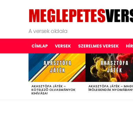
A versek oldala
CÍMLAP
VERSEK
SZERELMES VERSEK
HÍ
LATEST
STORIES
AKASZTÓFA JÁTÉK –
AKASZTÓFA JÁTÉK – MAG
KÖTELEZŐ OLVASMÁNYOK
ÍRÓLEGENDÁK NYOMÁBAN!
KIHÍVÁSA!