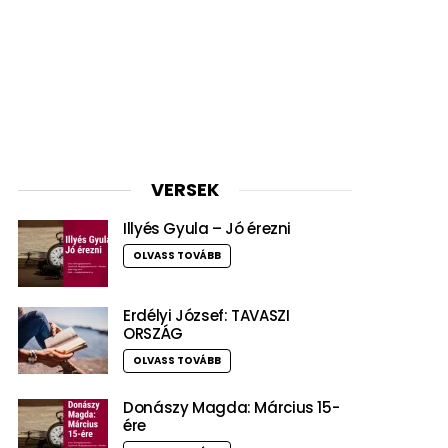
VERSEK
Illyés Gyula – Jó érezni
OLVASS TOVÁBB
Erdélyi József: TAVASZI
ORSZÁG
OLVASS TOVÁBB
Donászy Magda: Március 15-
ére