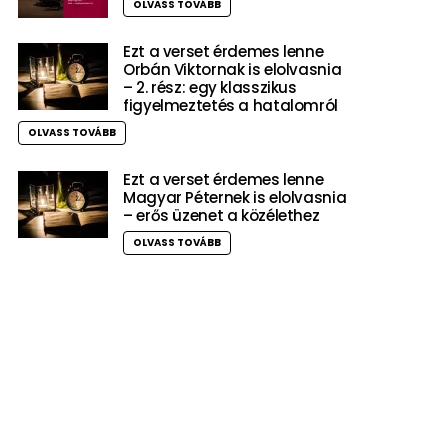
OLVASS TOVÁBB
Ezt a verset érdemes lenne
Orbán Viktornak is elolvasnia
– 2. rész: egy klasszikus
figyelmeztetés a hatalomról
OLVASS TOVÁBB
Ezt a verset érdemes lenne
Magyar Péternek is elolvasnia
– erős üzenet a közélethez
OLVASS TOVÁBB