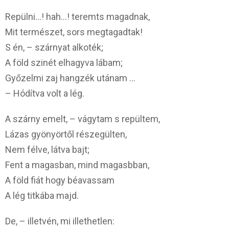
Repülni…! hah…! teremts magadnak,
Mit természet, sors megtagadtak!
S én, – szárnyat alkoték;
A föld szinét elhagyva lábam;
Győzelmi zaj hangzék utánam …
– Hódítva volt a lég.
A szárny emelt, – vágytam s repültem,
Lázas gyönyörtől részegülten,
Nem félve, látva bajt;
Fent a magasban, mind magasbban,
A föld fiát hogy béavassam
A lég titkába majd.
De, – illetvén, mi illethetlen: