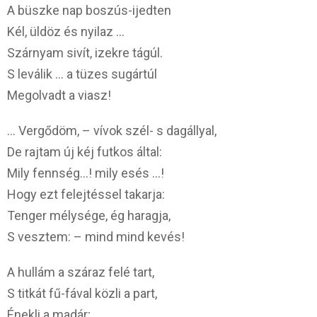
A büszke nap boszús-ijedten
Kél, üldöz és nyilaz …
Szárnyam sivít, izekre tágúl.
S leválik … a tüzes sugártúl
Megolvadt a viasz!
… Vergődöm, – vívok szél- s dagállyal,
De rajtam új kéj futkos által:
Mily fennség…! mily esés …!
Hogy ezt felejtéssel takarja:
Tenger mélysége, ég haragja,
S vesztem: – mind mind kevés!
A hullám a száraz felé tart,
S titkát fű-fával közli a part,
Énekli a madár;