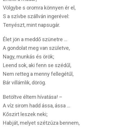
Völgybe s oromra könnyen ér el,
S a szívbe szállván ingerével:
Tenyészt, mint napsugár.
Élet jön a meddő szünetre …
A gondolat meg van születve,
Nagy, munkás és örök;
Leend sok, aki fenn se szédűl,
Nem retteg a menny fellegétűl,
Bár villámlik, dörög.
Betöltve éltem hívatása! –
A víz sirom hadd ássa, ássa …
Kőszirt leszek neki;
Habját, melyet szétzúza bennem,