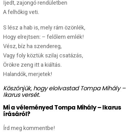
Ijedt, zajongó rendületben
A felhőkig veti.
S lész a hab is, mely rám özönlék,
Hogy elrejtsen: – felőlem emlék!
Vész, bíz ha szendereg,
Vagy foly köztük szilaj csatázás,
Örökre zeng itt a kiáltás.
Halandók, merjetek!
Köszönjük, hogy elolvastad Tompa Mihály –
Ikarus versét.
Mi a véleményed Tompa Mihály – Ikarus
írásáról?
Írd meg kommentbe!