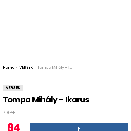
You are here:
Home
VERSEK
Tompa Mihály – Ikarus
VERSEK
Tompa Mihály – Ikarus
7 éve
84