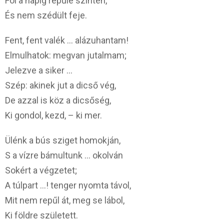
Föl a napig repűle szintén,
És nem szédült feje.
Fent, fent valék … alázuhantam!
Elmulhatok: megvan jutalmam;
Jelezve a siker …
Szép: akinek jut a dicső vég,
De azzal is köz a dicsőség,
Ki gondol, kezd, – ki mer.
Ülénk a bús sziget homokján,
S a vízre bámultunk … okolván
Sokért a végzetet;
A túlpart …! tenger nyomta távol,
Mit nem repűl át, meg se lábol,
Ki földre született.