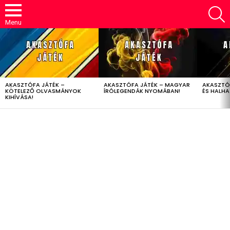
S
Menu
LATEST
STORIES
AKASZTÓFA JÁTÉK –
AKASZTÓFA JÁTÉK – MAGYAR
AKASZTÓ
KÖTELEZŐ OLVASMÁNYOK
ÍRÓLEGENDÁK NYOMÁBAN!
ÉS HALH
KIHÍVÁSA!