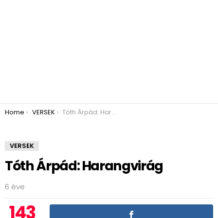
You are here:
Home
VERSEK
Tóth Árpád: Harangvirág
VERSEK
Tóth Árpád: Harangvirág
6 éve
143