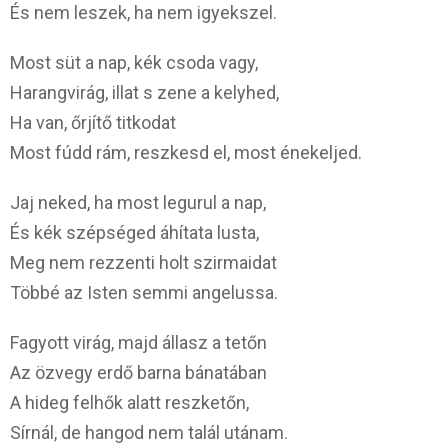
És nem leszek, ha nem igyekszel.
Most süt a nap, kék csoda vagy,
Harangvirág, illat s zene a kelyhed,
Ha van, őrjítő titkodat
Most fúdd rám, reszkesd el, most énekeljed.
Jaj neked, ha most legurul a nap,
És kék szépséged áhítata lusta,
Meg nem rezzenti holt szirmaidat
Többé az Isten semmi angelussa.
Fagyott virág, majd állasz a tetőn
Az özvegy erdő barna bánatában
A hideg felhők alatt reszketőn,
Sírnál, de hangod nem talál utánam.