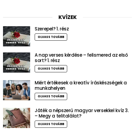
KVÍZEK
Szerepel? 1. rész
OLVASS TOVÁBB
A nap verses kérdése – felismered az első
sort? 1. rész
OLVASS TOVÁBB
Miért értékesek a kreatív íráskészségek a
munkahelyen
OLVASS TOVÁBB
Játék a népszerű magyar versekkel kvíz 3.
– Megy a telitalálat?
OLVASS TOVÁBB