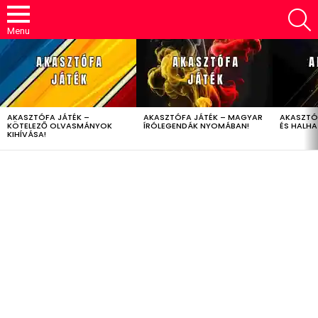
S
Menu
LATEST
STORIES
AKASZTÓFA JÁTÉK –
AKASZTÓFA JÁTÉK – MAGYAR
AKASZTÓ
KÖTELEZŐ OLVASMÁNYOK
ÍRÓLEGENDÁK NYOMÁBAN!
ÉS HALH
KIHÍVÁSA!