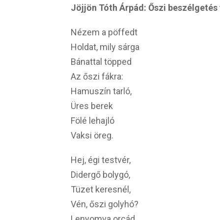
Jöjjön Tóth Árpád: Őszi beszélgetés 
Nézem a pöffedt
Holdat, mily sárga
Bánattal töpped
Az őszi fákra:
Hamuszín tarló,
Üres berek
Fölé lehajló
Vaksi öreg.
Hej, égi testvér,
Didergő bolygó,
Tüzet keresnél,
Vén, őszi golyhó?
Lenyomva orcád