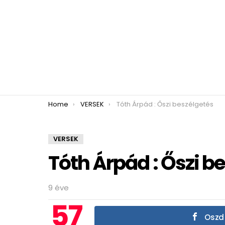
You are here:
Home
VERSEK
Tóth Árpád : Őszi beszélgetés
VERSEK
Tóth Árpád : Őszi b
9 éve
57
Oszd 