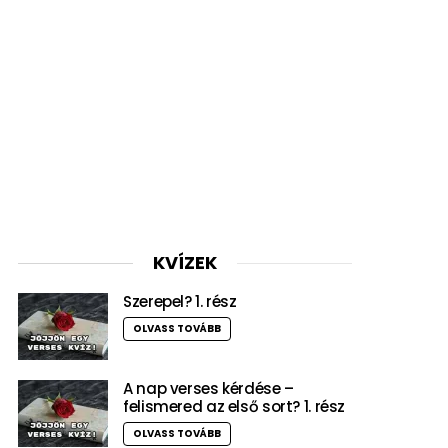
KVÍZEK
Szerepel? 1. rész
OLVASS TOVÁBB
A nap verses kérdése –
felismered az első sort? 1. rész
OLVASS TOVÁBB