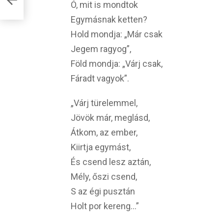
sfa
Ó, mit is mondtok
Egymásnak ketten?
Hold mondja: „Már csak
Jegem ragyog”,
Föld mondja: „Várj csak,
Fáradt vagyok”.
„Várj türelemmel,
Jövök már, meglásd,
Átkom, az ember,
Kiirtja egymást,
És csend lesz aztán,
Mély, őszi csend,
S az égi pusztán
Holt por kereng…”