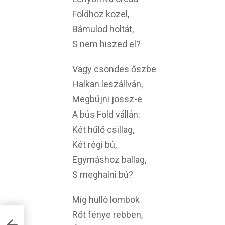
Földhöz közel,
Bámulod holtát,
S nem hiszed el?
Vagy csöndes őszbe
Halkan leszállván,
Megbújni jössz-e
A bús Föld vállán:
Két hűlő csillag,
Két régi bú,
Egymáshoz ballag,
S meghalni bú?
Míg hulló lombok
Rőt fénye rebben,
nus