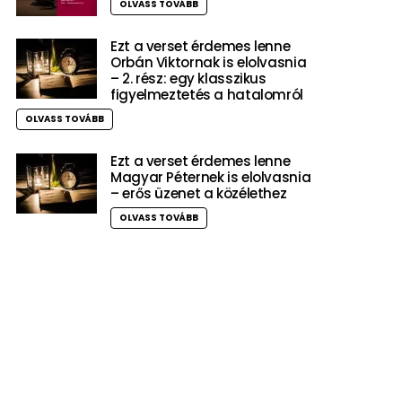
OLVASS TOVÁBB
Ezt a verset érdemes lenne
Orbán Viktornak is elolvasnia
– 2. rész: egy klasszikus
figyelmeztetés a hatalomról
OLVASS TOVÁBB
Ezt a verset érdemes lenne
Magyar Péternek is elolvasnia
– erős üzenet a közélethez
OLVASS TOVÁBB