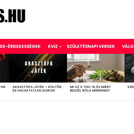
REK-ÉRDEKESSÉGEK
KVIZ
SZÜLETÉSNAPI VERSEK
VÁLO
YAR
AKASZTÓFA JÁTÉK – KÖLTŐK
MI AZ A THC-R, ÉS MIÉRT
SZE
ÉS HALHATATLAN SOROK!
BESZÉL RÓLA MINDENKI?