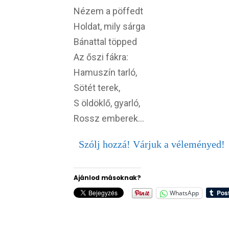
Nézem a pöffedt
Holdat, mily sárga
Bánattal töpped
Az őszi fákra:
Hamuszín tarló,
Sötét terek,
S öldöklő, gyarló,
Rossz emberek…
Szólj hozzá! Várjuk a véleményed!
Ajánlod másoknak?
WhatsApp