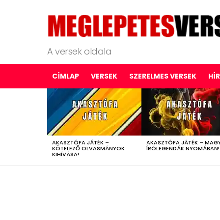
A versek oldala
CÍMLAP
VERSEK
SZERELMES VERSEK
HÍ
LATEST
STORIES
AKASZTÓFA JÁTÉK –
AKASZTÓFA JÁTÉK – MAG
KÖTELEZŐ OLVASMÁNYOK
ÍRÓLEGENDÁK NYOMÁBAN!
KIHÍVÁSA!