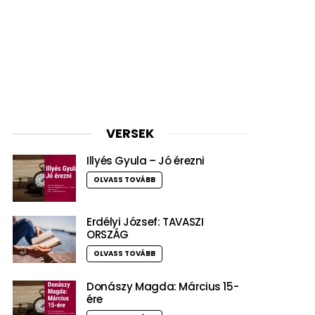
VERSEK
Illyés Gyula – Jó érezni
OLVASS TOVÁBB
Erdélyi József: TAVASZI
ORSZÁG
OLVASS TOVÁBB
Donászy Magda: Március 15-
ére