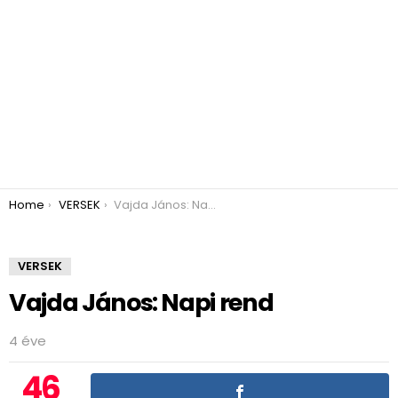
You are here:
Home
VERSEK
Vajda János: Napi rend
VERSEK
Vajda János: Napi rend
4 éve
46