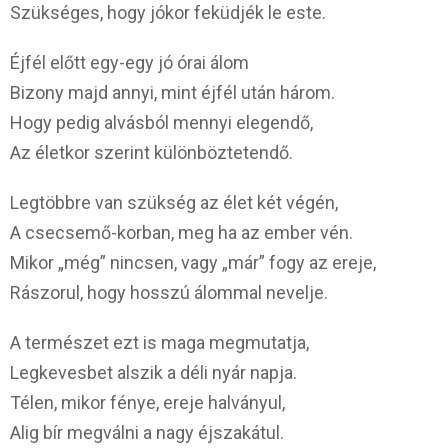
Szükséges, hogy jókor feküdjék le este.
Éjfél előtt egy-egy jó órai álom
Bizony majd annyi, mint éjfél után három.
Hogy pedig alvásból mennyi elegendő,
Az életkor szerint különböztetendő.
Legtöbbre van szükség az élet két végén,
A csecsemő-korban, meg ha az ember vén.
Mikor „még” nincsen, vagy „már” fogy az ereje,
Rászorul, hogy hosszú álommal nevelje.
A természet ezt is maga megmutatja,
Legkevesbet alszik a déli nyár napja.
Télen, mikor fénye, ereje halványul,
Alig bír megválni a nagy éjszakátul.