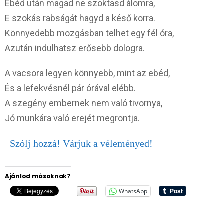
Ebéd után magad ne szoktasd álomra,
E szokás rabságát hagyd a késő korra.
Könnyedebb mozgásban telhet egy fél óra,
Azután indulhatsz erősebb dologra.
A vacsora legyen könnyebb, mint az ebéd,
És a lefekvésnél pár órával elébb.
A szegény embernek nem való tivornya,
Jó munkára való erejét megrontja.
Szólj hozzá! Várjuk a véleményed!
Ajánlod másoknak?
WhatsApp