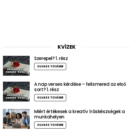
KVÍZEK
Szerepel? 1. rész
OLVASS TOVÁBB
A nap verses kérdése – felismered az első
sort? 1. rész
OLVASS TOVÁBB
Miért értékesek a kreatív íráskészségek a
munkahelyen
OLVASS TOVÁBB