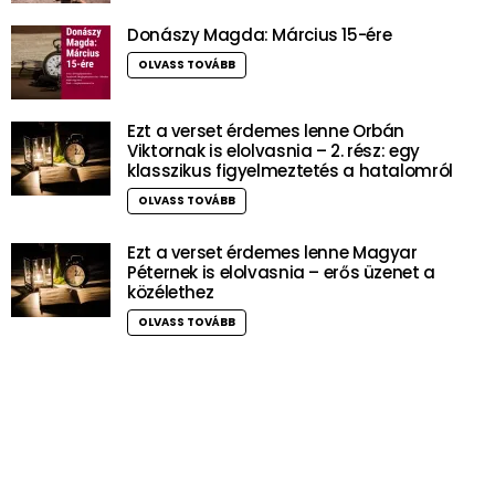
Donászy Magda: Március 15-ére
OLVASS TOVÁBB
Ezt a verset érdemes lenne Orbán
Viktornak is elolvasnia – 2. rész: egy
klasszikus figyelmeztetés a hatalomról
OLVASS TOVÁBB
Ezt a verset érdemes lenne Magyar
Péternek is elolvasnia – erős üzenet a
közélethez
OLVASS TOVÁBB