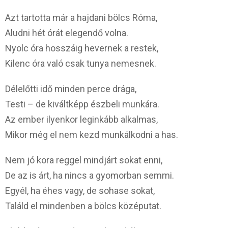
Azt tartotta már a hajdani bölcs Róma,
Aludni hét órát elegendő volna.
Nyolc óra hosszáig hevernek a restek,
Kilenc óra való csak tunya nemesnek.
Délelőtti idő minden perce drága,
Testi – de kiváltképp észbeli munkára.
Az ember ilyenkor leginkább alkalmas,
Mikor még el nem kezd munkálkodni a has.
Nem jó kora reggel mindjárt sokat enni,
De az is árt, ha nincs a gyomorban semmi.
Egyél, ha éhes vagy, de sohase sokat,
Találd el mindenben a bölcs középutat.