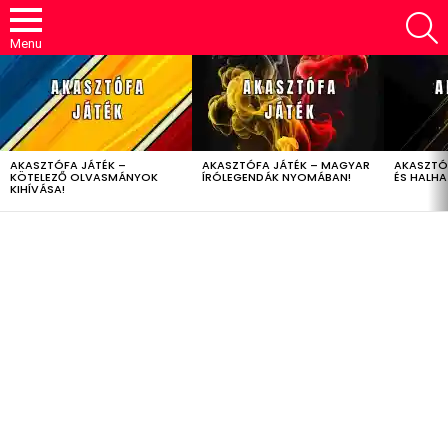
S
Menu
LATEST
STORIES
AKASZTÓFA JÁTÉK –
AKASZTÓFA JÁTÉK – MAGYAR
AKASZTÓ
KÖTELEZŐ OLVASMÁNYOK
ÍRÓLEGENDÁK NYOMÁBAN!
ÉS HALH
KIHÍVÁSA!