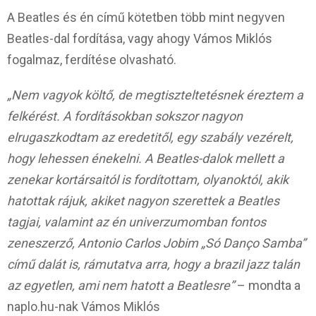
A Beatles és én című kötetben több mint negyven
Beatles-dal fordítása, vagy ahogy Vámos Miklós
fogalmaz, ferdítése olvasható.
„Nem vagyok költő, de megtiszteltetésnek éreztem a
felkérést. A fordításokban sokszor nagyon
elrugaszkodtam az eredetitől, egy szabály vezérelt,
hogy lehessen énekelni. A Beatles-dalok mellett a
zenekar kortársaitól is fordítottam, olyanoktól, akik
hatottak rájuk, akiket nagyon szerettek a Beatles
tagjai, valamint az én univerzumomban fontos
zeneszerző, Antonio Carlos Jobim „Só Danço Samba”
című dalát is, rámutatva arra, hogy a brazil jazz talán
az egyetlen, ami nem hatott a Beatlesre”
– mondta a
naplo.hu-nak Vámos Miklós