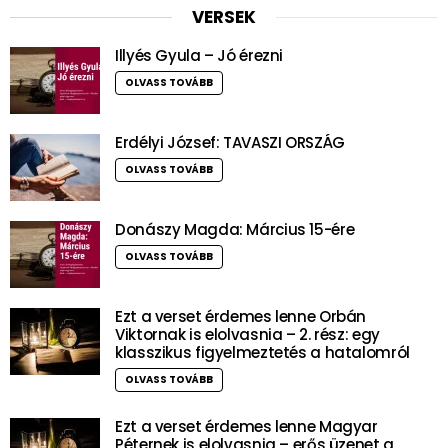
VERSEK
Illyés Gyula – Jó érezni
OLVASS TOVÁBB
Erdélyi József: TAVASZI ORSZÁG
OLVASS TOVÁBB
Donászy Magda: Március 15-ére
OLVASS TOVÁBB
Ezt a verset érdemes lenne Orbán
Viktornak is elolvasnia – 2. rész: egy
klasszikus figyelmeztetés a hatalomról
OLVASS TOVÁBB
Ezt a verset érdemes lenne Magyar
Péternek is elolvasnia – erős üzenet a