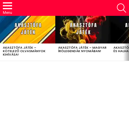
S
Menu
LATEST
STORIES
AKASZTÓFA JÁTÉK –
AKASZTÓFA JÁTÉK – MAGYAR
AKASZTÓ
KÖTELEZŐ OLVASMÁNYOK
ÍRÓLEGENDÁK NYOMÁBAN!
ÉS HALH
KIHÍVÁSA!