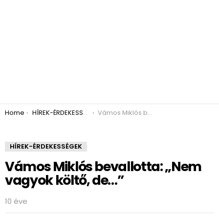
You are here:
Home
HÍREK-ÉRDEKESSÉGEK
Vámos Miklós bevallotta: „Nem vagyok költő, de…”
HÍREK-ÉRDEKESSÉGEK
Vámos Miklós bevallotta: „Nem
vagyok költő, de…”
10 éve