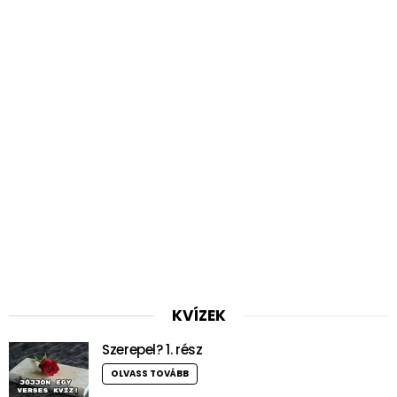
KVÍZEK
Szerepel? 1. rész
OLVASS TOVÁBB