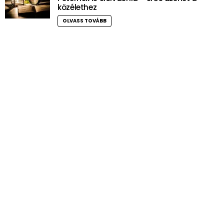
közélethez
OLVASS TOVÁBB