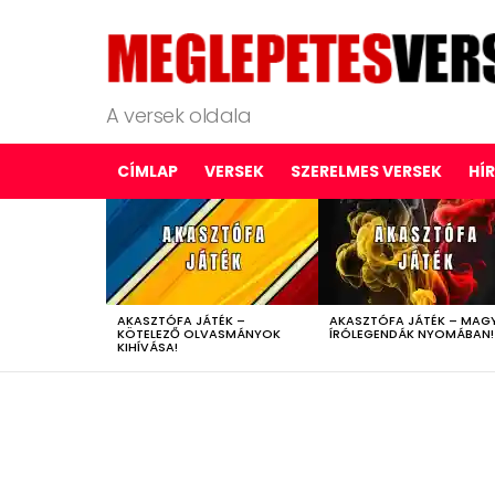
A versek oldala
CÍMLAP
VERSEK
SZERELMES VERSEK
HÍ
LATEST
STORIES
AKASZTÓFA JÁTÉK –
AKASZTÓFA JÁTÉK – MAG
KÖTELEZŐ OLVASMÁNYOK
ÍRÓLEGENDÁK NYOMÁBAN!
KIHÍVÁSA!