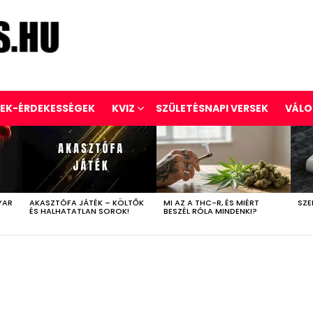
REK-ÉRDEKESSÉGEK
KVIZ
SZÜLETÉSNAPI VERSEK
VÁLO
YAR
AKASZTÓFA JÁTÉK – KÖLTŐK
MI AZ A THC-R, ÉS MIÉRT
SZE
ÉS HALHATATLAN SOROK!
BESZÉL RÓLA MINDENKI?