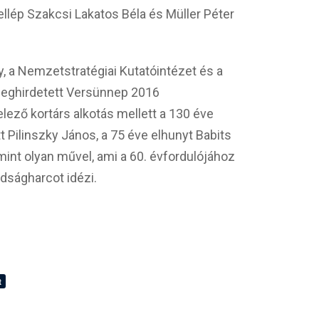
llép Szakcsi Lakatos Béla és Müller Péter
, a Nemzetstratégiai Kutatóintézet és a
 meghirdetett Versünnep 2016
lező kortárs alkotás mellett a 130 éve
t Pilinszky János, a 75 éve elhunyt Babits
amint olyan művel, ami a 60. évfordulójához
dságharcot idézi.