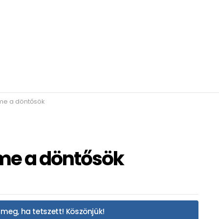
me a döntősök
me a döntősök
meg, ha tetszett! Köszönjük!