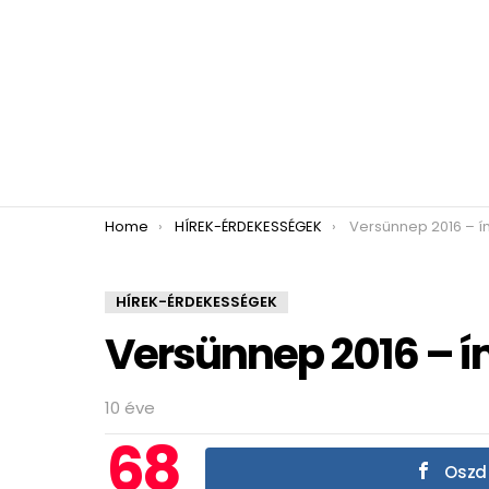
You are here:
Home
HÍREK-ÉRDEKESSÉGEK
Versünnep 2016 – í
HÍREK-ÉRDEKESSÉGEK
Versünnep 2016 – í
10 éve
68
Oszd 