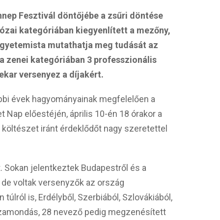
nep Fesztivál döntőjébe a zsűri döntése
rózai kategóriában kiegyenlített a mezőny,
egyetemista mutathatja meg tudását az
a zenei kategóriában 3 professzionális
ekar versenyez a díjakért.
ábbi évek hagyományainak megfelelően a
 Nap előestéjén, április 10-én 18 órakor a
költészet iránt érdeklődőt nagy szeretettel
. Sokan jelentkeztek Budapestről és a
 de voltak versenyzők az ország
túlról is, Erdélyből, Szerbiából, Szlovákiából,
rózamondás, 28 nevező pedig megzenésített