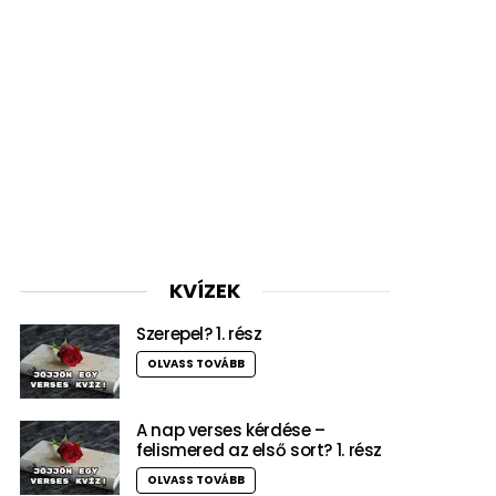
KVÍZEK
Szerepel? 1. rész
OLVASS TOVÁBB
A nap verses kérdése –
felismered az első sort? 1. rész
OLVASS TOVÁBB