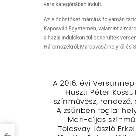
vers kategóriában indult.
Az elődöntőket március folyamán tarto
Kaposvári Egyetemen, valamint a mar
a hazai indulókon túl bekerültek vers
Háromszékről, Marosvásárhelyről és S
A 2016. évi Versünnep 
Huszti Péter Kossu
színművész, rendező,
A zsűriben foglal he
Mari-díjas színm
Tolcsvay László Erke