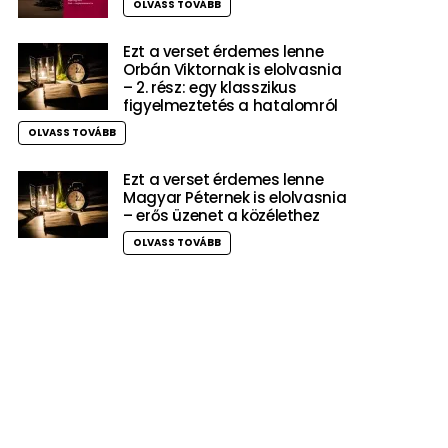
OLVASS TOVÁBB
Ezt a verset érdemes lenne
Orbán Viktornak is elolvasnia
– 2. rész: egy klasszikus
figyelmeztetés a hatalomról
OLVASS TOVÁBB
Ezt a verset érdemes lenne
Magyar Péternek is elolvasnia
– erős üzenet a közélethez
OLVASS TOVÁBB