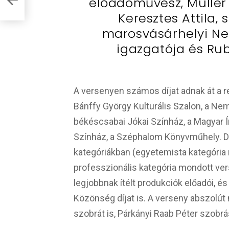
előadóművész, Müller 
Keresztes Attila,
marosvásárhelyi Ne
igazgatója és Ru
A versenyen számos díjat adnak át a 
Bánffy György Kulturális Szalon, a Ne
békéscsabai Jókai Színház, a Magyar Í
Színház, a Széphalom Könyvműhely. Díj
kategóriákban (egyetemista kategória
professzionális kategória mondott vers
legjobbnak ítélt produkciók előadói, és
Közönség díjat is. A verseny abszolút
szobrát is, Párkányi Raab Péter szob