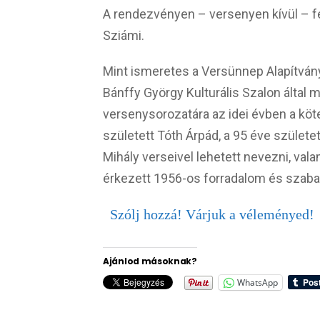
A rendezvényen – versenyen kívül – fe
Sziámi.
Mint ismeretes a Versünnep Alapítvány
Bánffy György Kulturális Szalon által
versenysorozatára az idei évben a köte
született Tóth Árpád, a 95 éve születet
Mihály verseivel lehetett nevezni, val
érkezett 1956-os forradalom és szaba
Szólj hozzá! Várjuk a véleményed!
Ajánlod másoknak?
WhatsApp