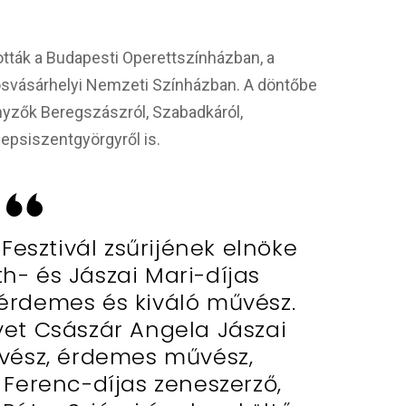
tták a Budapesti Operettszínházban, a
osvásárhelyi Nemzeti Színházban. A döntőbe
enyzők Beregszászról, Szabadkáról,
epsiszentgyörgyről is.
Fesztivál zsűrijének elnöke
th- és Jászai Mari-díjas
 érdemes és kiváló művész.
lyet Császár Angela Jászai
űvész, érdemes művész,
l Ferenc-díjas zeneszerző,