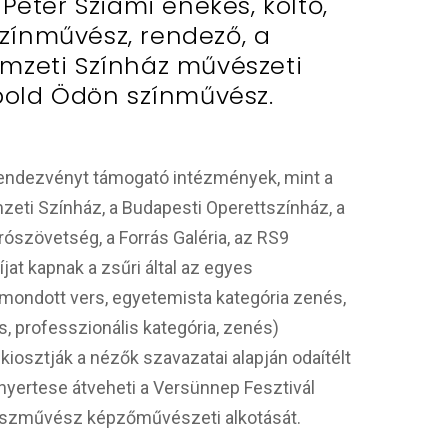
Péter Sziámi énekes, költő,
 színművész, rendező, a
mzeti Színház művészeti
bold Ödön színművész.
rendezvényt támogató intézmények, mint a
mzeti Színház, a Budapesti Operettszínház, a
rószövetség, a Forrás Galéria, az RS9
at kapnak a zsűri által az egyes
 mondott vers, egyetemista kategória zenés,
, professzionális kategória, zenés)
 kiosztják a nézők szavazatai alapján odaítélt
 nyertese átveheti a Versünnep Fesztivál
rászművész képzőművészeti alkotását.