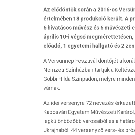
Az elődöntők során a 2016-os Versün
értelmében 18 produkció került. A p
6 hivatásos művész és 6 művészeti 
április 10-i végső megmérettetésen, 
előadó, 1 egyetemi hallgató és 2 zen
A Versünnep Fesztivál döntőjét a kor
Nemzeti Színházban tartják a Költészet
Gobbi Hilda Színpadon, melyre minden 
várnak.
Az idei versenyre 72 nevezés érkezett
Kaposvári Egyetem Művészeti Karáról,
legkülönbözőbb városaiból és a határon 
Ukrajnából. 44 versenyző vers- és p