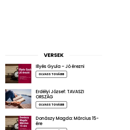
VERSEK
Illyés Gyula – Jó érezni
OLVASS TOVÁBB
Erdélyi József: TAVASZI
ORSZÁG
OLVASS TOVÁBB
Donászy Magda: Március 15-
ére