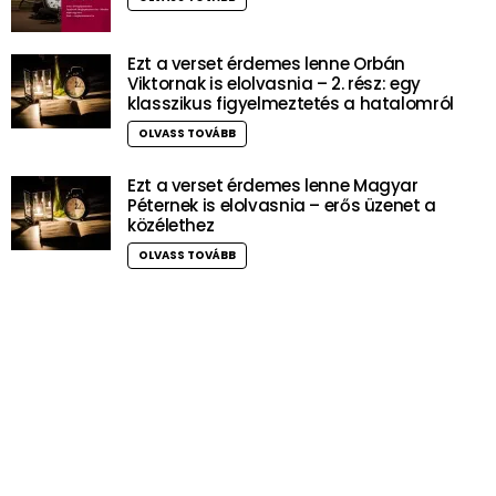
Ezt a verset érdemes lenne Orbán
Viktornak is elolvasnia – 2. rész: egy
klasszikus figyelmeztetés a hatalomról
OLVASS TOVÁBB
Ezt a verset érdemes lenne Magyar
Péternek is elolvasnia – erős üzenet a
közélethez
OLVASS TOVÁBB