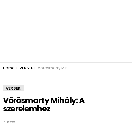
You are here:
Home
VERSEK
Vörösmarty Mihály: A szerelemhez
VERSEK
Vörösmarty Mihály: A
szerelemhez
7 éve