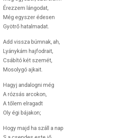
Érezzem lángodat,
Még egyszer édesen
Gyötrő hatalmadat.
Add vissza búmnak, ah,
Lyánykám hajfodrait,
Csábító két szemét,
Mosolygó ajkait.
Hagyj andalogni még
A rózsás arcokon,
A tőlem elragadt
Oly égi bájakon;
Hogy majd ha száll a nap
S a csendes este jő,