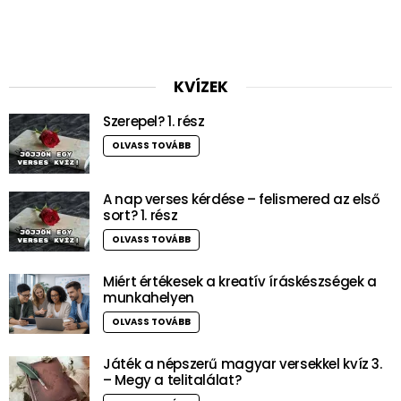
KVÍZEK
Szerepel? 1. rész
OLVASS TOVÁBB
A nap verses kérdése – felismered az első
sort? 1. rész
OLVASS TOVÁBB
Miért értékesek a kreatív íráskészségek a
munkahelyen
OLVASS TOVÁBB
Játék a népszerű magyar versekkel kvíz 3.
– Megy a telitalálat?