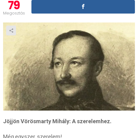
79
Megosztás
Jöjjön Vörösmarty Mihály: A szerelemhez.
Még egyszer, szerelem!