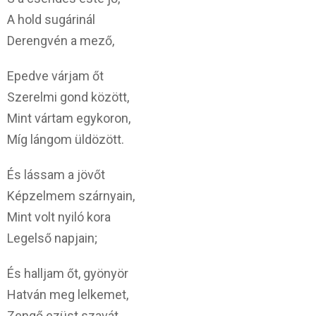
A hold sugárinál
Derengvén a mező,
Epedve várjam őt
Szerelmi gond között,
Mint vártam egykoron,
Míg lángom üldözött.
És lássam a jövőt
Képzelmem szárnyain,
Mint volt nyiló kora
Legelső napjain;
És halljam őt, gyönyör
Hatván meg lelkemet,
Zengő ezüst szavát,