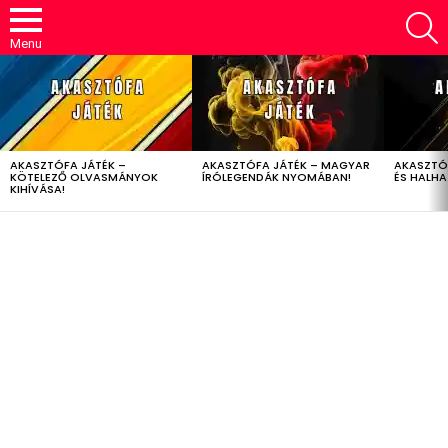
S
Menu
LATEST
STORIES
AKASZTÓFA JÁTÉK –
AKASZTÓFA JÁTÉK – MAGYAR
AKASZTÓ
KÖTELEZŐ OLVASMÁNYOK
ÍRÓLEGENDÁK NYOMÁBAN!
ÉS HALH
KIHÍVÁSA!