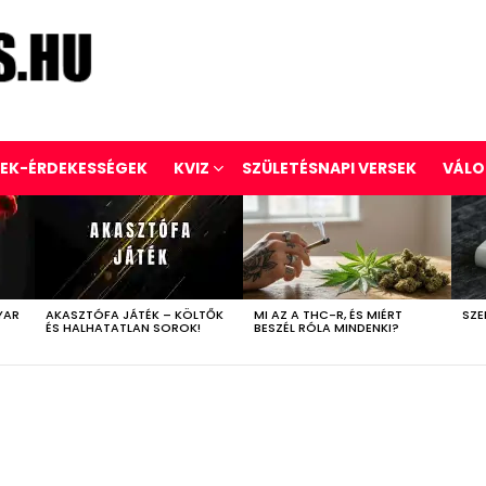
REK-ÉRDEKESSÉGEK
KVIZ
SZÜLETÉSNAPI VERSEK
VÁLO
YAR
AKASZTÓFA JÁTÉK – KÖLTŐK
MI AZ A THC-R, ÉS MIÉRT
SZE
ÉS HALHATATLAN SOROK!
BESZÉL RÓLA MINDENKI?