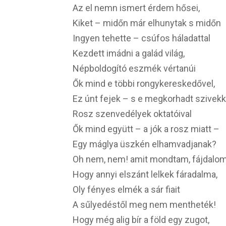
Az el nemn ismert érdem hősei,
Kiket – midőn már elhunytak s midőn
Ingyen tehette – csúfos háladattal
Kezdett imádni a galád világ,
Népboldogító eszmék vértanúi
Ők mind e többi rongykereskedővel,
Ez únt fejek – s e megkorhadt szivekk
Rosz szenvedélyek oktatóival
Ők mind együtt – a jók a rosz miatt –
Egy máglya üszkén elhamvadjanak?
Oh nem, nem! amit mondtam, fájdalom 
Hogy annyi elszánt lelkek fáradalma,
Oly fényes elmék a sár fiait
A sűlyedéstől meg nem mentheték!
Hogy még alig bír a föld egy zugot,