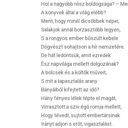
Hol a nagyobb rész boldogsága? – Me
A könyvek által a világ elébb?
Ment, hogy minél dicsőbbek népei,
Salakjok annál borzasztóbb legyen,
S a rongyos ember bőszült kebele
Dögvészt sohajtson a hír nemzetére.
De hát ledöntsük, amit ezredek
Ész napvilága mellett dolgozának?
A bölcsek és a költők műveit,
S mit a tapasztalás arany
Bányáiból kifejtett az idő?
Hány fényes lélek tépte el magát,
Virrasztott a sziv égő romja mellett,
Hogy tévedt, sujtott embertársinak
Irányt adjon s erőt, vigasztalást.