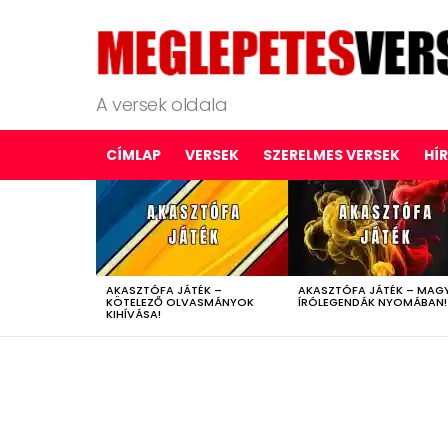
A versek oldala
CÍMLAP
VERSEK
SZERELMES VERSEK
HÍ
LATEST
STORIES
AKASZTÓFA JÁTÉK –
AKASZTÓFA JÁTÉK – MAG
KÖTELEZŐ OLVASMÁNYOK
ÍRÓLEGENDÁK NYOMÁBAN!
KIHÍVÁSA!