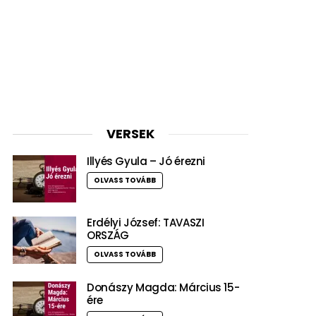
VERSEK
Illyés Gyula – Jó érezni
OLVASS TOVÁBB
Erdélyi József: TAVASZI
ORSZÁG
OLVASS TOVÁBB
Donászy Magda: Március 15-
ére