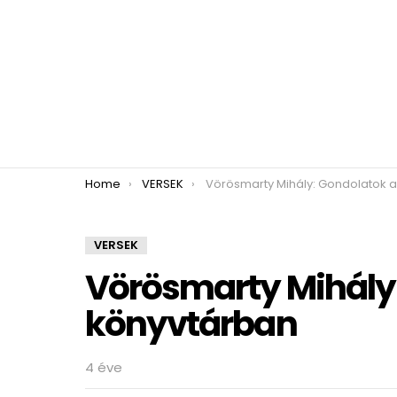
You are here:
Home
VERSEK
Vörösmarty Mihály: Gondolatok a könyvtá
VERSEK
Vörösmarty Mihály
könyvtárban
4 éve