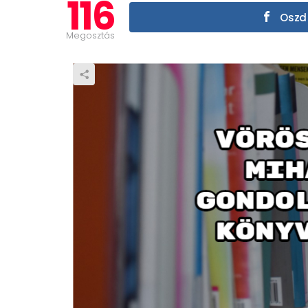
116
Oszd 
Megosztás