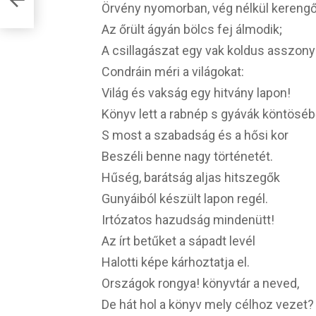
Örvény nyomorban, vég nélkül kerengő
Az őrült ágyán bölcs fej álmodik;
A csillagászat egy vak koldus asszony
Condráin méri a világokat:
Világ és vakság egy hitvány lapon!
Könyv lett a rabnép s gyávák köntöséb
S most a szabadság és a hősi kor
Beszéli benne nagy történetét.
Hűség, barátság aljas hitszegők
Gunyáiból készült lapon regél.
Irtózatos hazudság mindenütt!
Az írt betűket a sápadt levél
Halotti képe kárhoztatja el.
Országok rongya! könyvtár a neved,
De hát hol a könyv mely célhoz vezet?