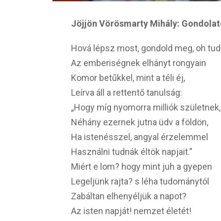
Jöjjön Vörösmarty Mihály: Gondolat
Hová lépsz most, gondold meg, oh tud
Az emberiségnek elhányt rongyain
Komor betűkkel, mint a téli éj,
Leírva áll a rettentő tanulság:
„Hogy míg nyomorra milliók születnek,
Néhány ezernek jutna üdv a földön,
Ha istenésszel, angyal érzelemmel
Használni tudnák éltök napjait.”
Miért e lom? hogy mint juh a gyepen
Legeljünk rajta? s léha tudománytól
Zabáltan elhenyéljük a napot?
Az isten napját! nemzet életét!