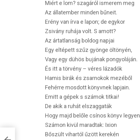
Miért e lom? szagáról ismerem meg
Az állatember minden bűneit.
Erény van írva e lapon; de egykor
Zsivány ruhája volt. S amott?
Az ártatlanság boldog napjai
Egy eltépett szűz gyönge öltönyén,
Vagy egy dühös bujának pongyoláján.
És itt a törvény – véres lázadók
Hamis birák és zsarnokok mezéből
Fehérre mosdott könyvnek lapjain.
Emitt a gépek s számok titkai!
De akik a ruhát elszaggaták
Hogy majd belőle csínos könyv legyen
Számon kivül maradtak: Ixion
Bőszült vihartól űzött kerekén