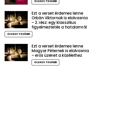
OLVASS TOVÁBB
Ezt a verset érdemes lenne
Orbán Viktornak is elolvasnia
– 2. rész: egy klasszikus
figyelmeztetés a hatalomról
OLVASS TOVÁBB
Ezt a verset érdemes lenne
Magyar Péternek is elolvasnia
– erős üzenet a közélethez
OLVASS TOVÁBB