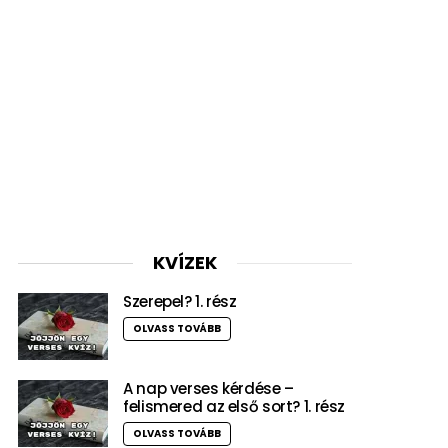
KVÍZEK
Szerepel? 1. rész
OLVASS TOVÁBB
A nap verses kérdése –
felismered az első sort? 1. rész
OLVASS TOVÁBB