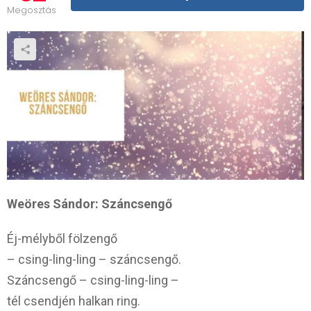
Megosztás
Weöres Sándor: Száncsengő
Éj-mélyből fölzengő
– csing-ling-ling – száncsengő.
Száncsengő – csing-ling-ling –
tél csendjén halkan ring.