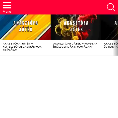
S
Menu
LATEST
STORIES
AKASZTÓFA JÁTÉK –
AKASZTÓFA JÁTÉK – MAGYAR
AKASZTÓ
KÖTELEZŐ OLVASMÁNYOK
ÍRÓLEGENDÁK NYOMÁBAN!
ÉS HALH
KIHÍVÁSA!