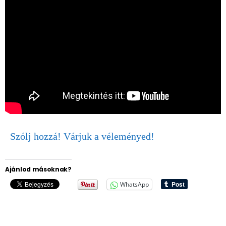
Szólj hozzá! Várjuk a véleményed!
Ajánlod másoknak?
WhatsApp