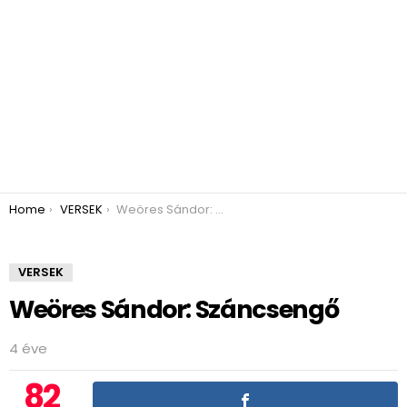
You are here:
Home
VERSEK
Weöres Sándor: Száncsengő
VERSEK
Weöres Sándor: Száncsengő
4 éve
82