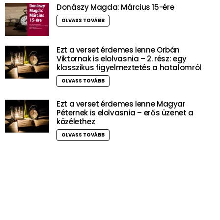
Donászy Magda: Március 15-ére
OLVASS TOVÁBB
Ezt a verset érdemes lenne Orbán
Viktornak is elolvasnia – 2. rész: egy
klasszikus figyelmeztetés a hatalomról
OLVASS TOVÁBB
Ezt a verset érdemes lenne Magyar
Péternek is elolvasnia – erős üzenet a
közélethez
OLVASS TOVÁBB