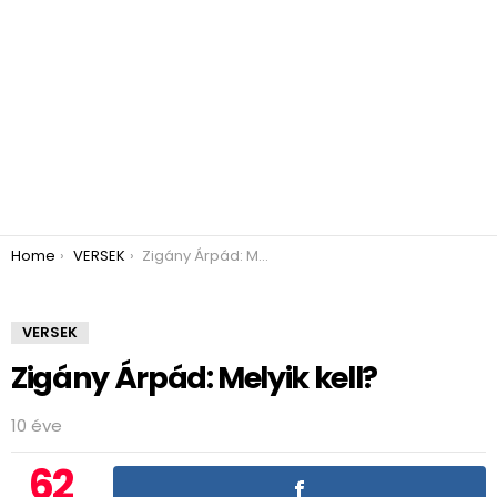
You are here:
Home
VERSEK
Zigány Árpád: Melyik kell?
VERSEK
Zigány Árpád: Melyik kell?
10 éve
62