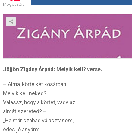
Megosztás
Jöjjön Zigány Árpád: Melyik kell? verse.
– Alma, körte két kosárban:
Melyik kell neked?
Válassz, hogy a körtét, vagy az
almát szereted? –
„Ha már szabad választanom,
édes jó anyám: