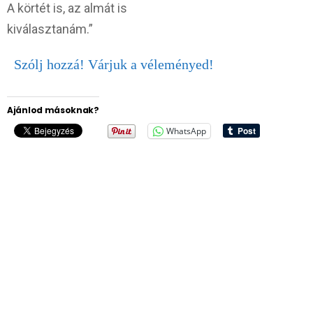
A körtét is, az almát is
kiválasztanám.”
Szólj hozzá! Várjuk a véleményed!
Ajánlod másoknak?
WhatsApp