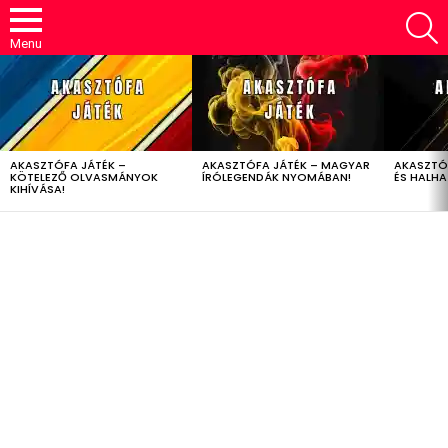
S
Menu
LATEST
STORIES
AKASZTÓFA JÁTÉK –
AKASZTÓFA JÁTÉK – MAGYAR
AKASZTÓ
KÖTELEZŐ OLVASMÁNYOK
ÍRÓLEGENDÁK NYOMÁBAN!
ÉS HALH
KIHÍVÁSA!