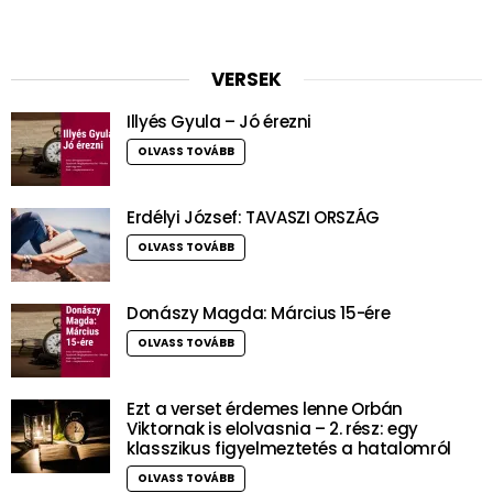
VERSEK
Illyés Gyula – Jó érezni
OLVASS TOVÁBB
Erdélyi József: TAVASZI ORSZÁG
OLVASS TOVÁBB
Donászy Magda: Március 15-ére
OLVASS TOVÁBB
Ezt a verset érdemes lenne Orbán
Viktornak is elolvasnia – 2. rész: egy
klasszikus figyelmeztetés a hatalomról
OLVASS TOVÁBB