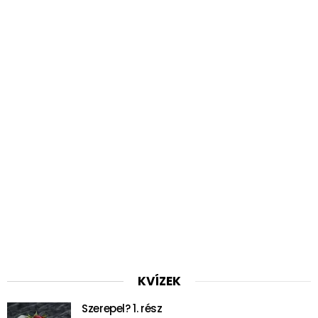
KVÍZEK
Szerepel? 1. rész