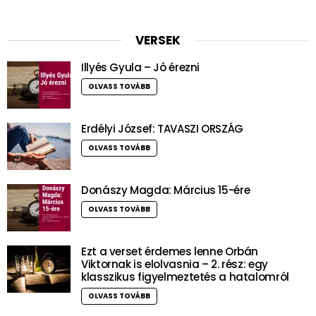
VERSEK
Illyés Gyula – Jó érezni
OLVASS TOVÁBB
Erdélyi József: TAVASZI ORSZÁG
OLVASS TOVÁBB
Donászy Magda: Március 15-ére
OLVASS TOVÁBB
Ezt a verset érdemes lenne Orbán
Viktornak is elolvasnia – 2. rész: egy
klasszikus figyelmeztetés a hatalomról
OLVASS TOVÁBB