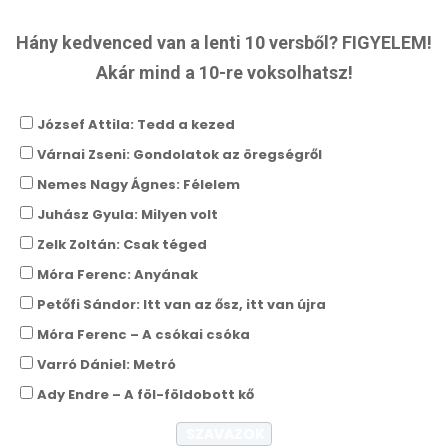
Hány kedvenced van a lenti 10 versből? FIGYELEM!
Akár mind a 10-re voksolhatsz!
József Attila: Tedd a kezed
Várnai Zseni: Gondolatok az öregségről
Nemes Nagy Ágnes: Félelem
Juhász Gyula: Milyen volt
Zelk Zoltán: Csak téged
Móra Ferenc: Anyának
Petőfi Sándor: Itt van az ősz, itt van újra
Móra Ferenc – A csókai csóka
Varró Dániel: Metró
Ady Endre – A föl-földobott kő