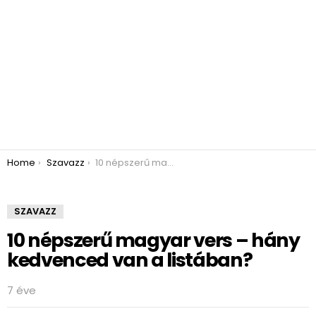
You are here:
Home
Szavazz
10 népszerű magyar vers – hány kedvenced van
SZAVAZZ
10 népszerű magyar vers – hány
kedvenced van a listában?
7 éve