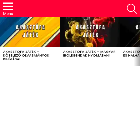
S
Menu
LATEST
STORIES
AKASZTÓFA JÁTÉK –
AKASZTÓFA JÁTÉK – MAGYAR
AKASZTÓ
KÖTELEZŐ OLVASMÁNYOK
ÍRÓLEGENDÁK NYOMÁBAN!
ÉS HALH
KIHÍVÁSA!