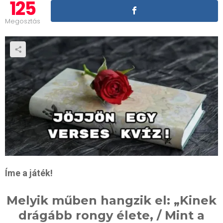
125
Megosztás
Íme a játék!
Melyik műben hangzik el: „Kinek
drágább rongy élete, / Mint a