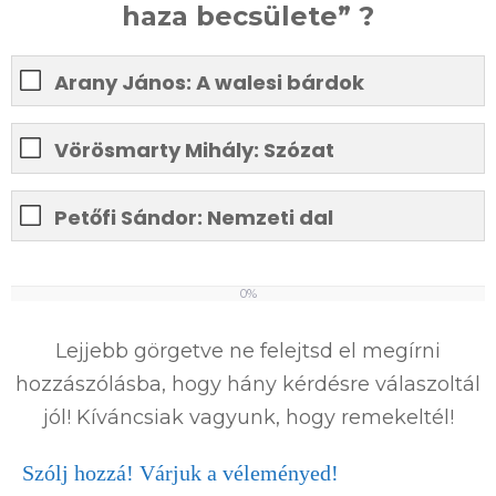
haza becsülete” ?
Arany János: A walesi bárdok
Vörösmarty Mihály: Szózat
Petőfi Sándor: Nemzeti dal
0%
0
%
Lejjebb görgetve ne felejtsd el megírni
hozzászólásba, hogy hány kérdésre válaszoltál
jól! Kíváncsiak vagyunk, hogy remekeltél!
Szólj hozzá! Várjuk a véleményed!