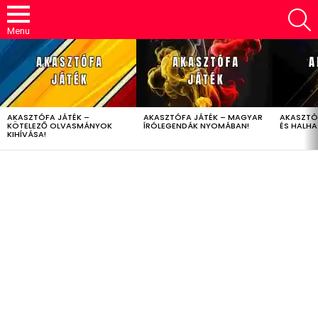
S
Menu
LATEST
STORIES
AKASZTÓFA JÁTÉK –
AKASZTÓFA JÁTÉK – MAGYAR
AKASZTÓ
KÖTELEZŐ OLVASMÁNYOK
ÍRÓLEGENDÁK NYOMÁBAN!
ÉS HALH
KIHÍVÁSA!