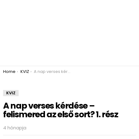
You are here:
Home
KVIZ
A nap verses kérdése – felismered az első sort? 1. rész
KVIZ
A nap verses kérdése –
felismered az első sort? 1. rész
4 hónapja