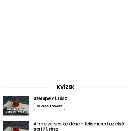
KVÍZEK
Szerepel? 1. rész
OLVASS TOVÁBB
A nap verses kérdése – felismered az első
sort? 1. rész