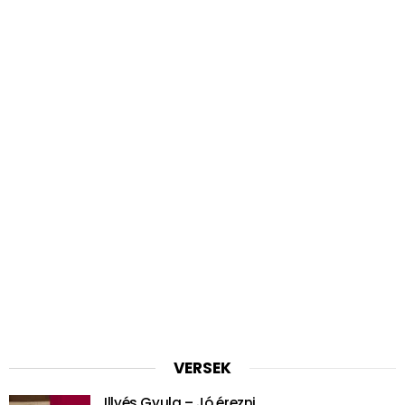
VERSEK
Illyés Gyula – Jó érezni