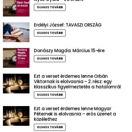
OLVASS TOVÁBB
Erdélyi József: TAVASZI ORSZÁG
OLVASS TOVÁBB
Donászy Magda: Március 15-ére
OLVASS TOVÁBB
Ezt a verset érdemes lenne Orbán
Viktornak is elolvasnia – 2. rész: egy
klasszikus figyelmeztetés a hatalomról
OLVASS TOVÁBB
Ezt a verset érdemes lenne Magyar
Péternek is elolvasnia – erős üzenet a
közélethez
OLVASS TOVÁBB