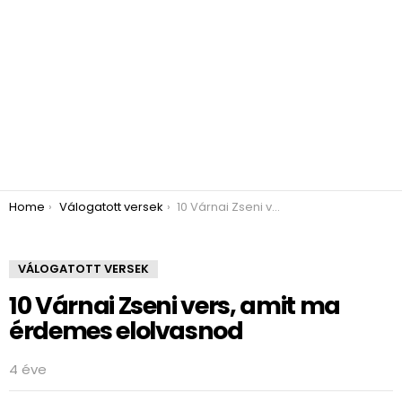
You are here:
Home
Válogatott versek
10 Várnai Zseni vers, amit ma érdemes elolvasnod
VÁLOGATOTT VERSEK
10 Várnai Zseni vers, amit ma
érdemes elolvasnod
4 éve