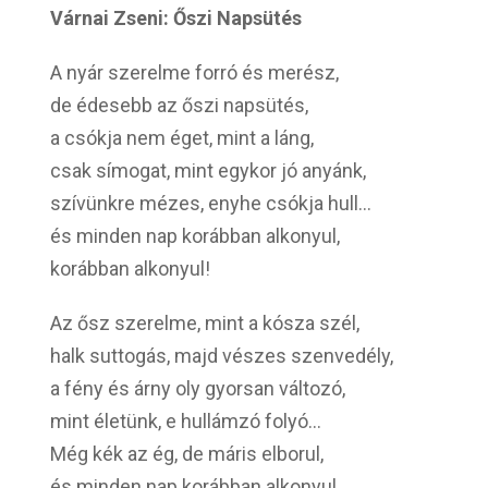
Várnai Zseni: Őszi Napsütés
A nyár szerelme forró és merész,
de édesebb az őszi napsütés,
a csókja nem éget, mint a láng,
csak símogat, mint egykor jó anyánk,
szívünkre mézes, enyhe csókja hull…
és minden nap korábban alkonyul,
korábban alkonyul!
Az ősz szerelme, mint a kósza szél,
halk suttogás, majd vészes szenvedély,
a fény és árny oly gyorsan változó,
mint életünk, e hullámzó folyó…
Még kék az ég, de máris elborul,
és minden nap korábban alkonyul,