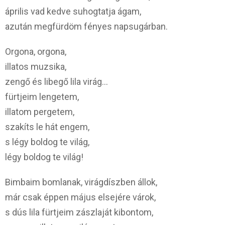
április vad kedve suhogtatja ágam,
azután megfürdöm fényes napsugárban.
Orgona, orgona,
illatos muzsika,
zengő és libegő lila virág…
fürtjeim lengetem,
illatom pergetem,
szakíts le hát engem,
s légy boldog te világ,
légy boldog te világ!
Bimbaim bomlanak, virágdíszben állok,
már csak éppen május elsejére várok,
s dús lila fürtjeim zászlaját kibontom,