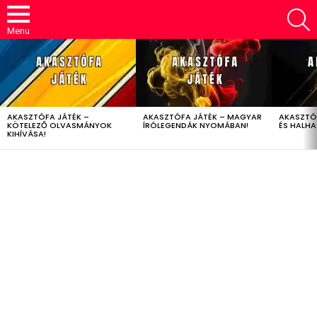
S
Menu
LATEST
STORIES
AKASZTÓFA JÁTÉK –
AKASZTÓFA JÁTÉK – MAGYAR
AKASZTÓ
KÖTELEZŐ OLVASMÁNYOK
ÍRÓLEGENDÁK NYOMÁBAN!
ÉS HALH
KIHÍVÁSA!