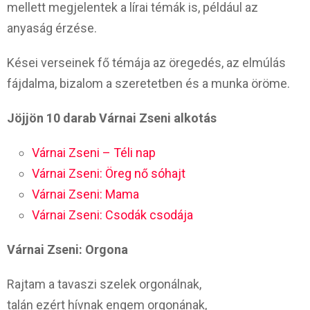
mellett megjelentek a lírai témák is, például az
anyaság érzése.
Kései verseinek fő témája az öregedés, az elmúlás
fájdalma, bizalom a szeretetben és a munka öröme.
Jöjjön 10 darab Várnai Zseni alkotás
Várnai Zseni – Téli nap
Várnai Zseni: Öreg nő sóhajt
Várnai Zseni: Mama
Várnai Zseni: Csodák csodája
Várnai Zseni: Orgona
Rajtam a tavaszi szelek orgonálnak,
talán ezért hívnak engem orgonának,