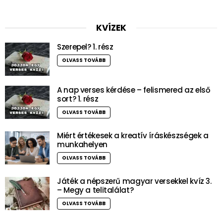
KVÍZEK
Szerepel? 1. rész
OLVASS TOVÁBB
A nap verses kérdése – felismered az első
sort? 1. rész
OLVASS TOVÁBB
Miért értékesek a kreatív íráskészségek a
munkahelyen
OLVASS TOVÁBB
Játék a népszerű magyar versekkel kvíz 3.
– Megy a telitalálat?
OLVASS TOVÁBB