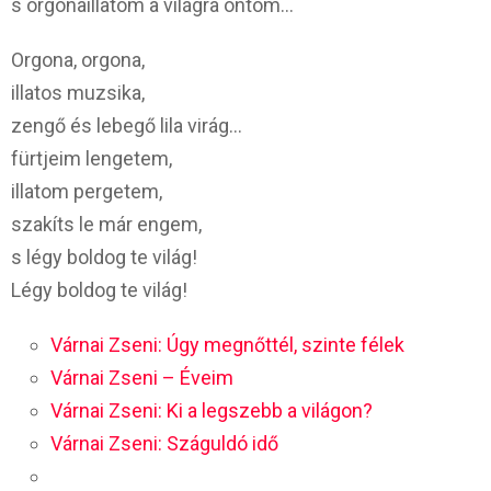
s orgonaillatom a világra ontom…
Orgona, orgona,
illatos muzsika,
zengő és lebegő lila virág…
fürtjeim lengetem,
illatom pergetem,
szakíts le már engem,
s légy boldog te világ!
Légy boldog te világ!
Várnai Zseni: Úgy megnőttél, szinte félek
Várnai Zseni – Éveim
Várnai Zseni: Ki a legszebb a világon?
Várnai Zseni: Száguldó idő