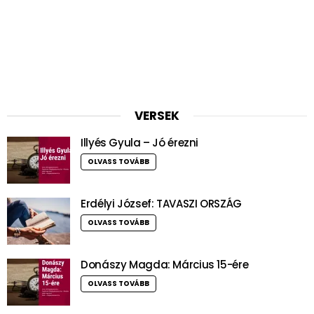
VERSEK
Illyés Gyula – Jó érezni
OLVASS TOVÁBB
Erdélyi József: TAVASZI ORSZÁG
OLVASS TOVÁBB
Donászy Magda: Március 15-ére
OLVASS TOVÁBB