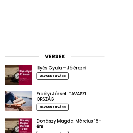
VERSEK
Illyés Gyula – Jó érezni
OLVASS TOVÁBB
Erdélyi József: TAVASZI
ORSZÁG
OLVASS TOVÁBB
Donászy Magda: Március 15-
ére