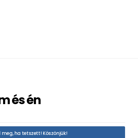
m és én
 meg, ha tetszett! Köszönjük!