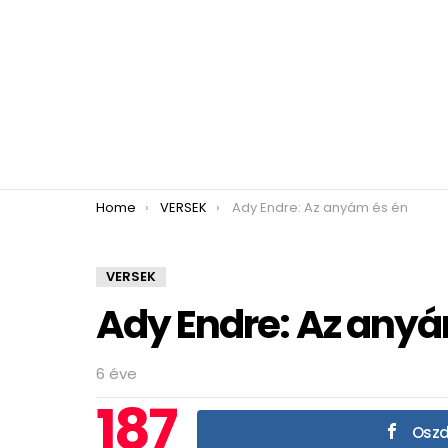
You are here:
Home
VERSEK
Ady Endre: Az anyám és én
VERSEK
Ady Endre: Az anyá
6 éve
187
Oszd