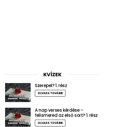
KVÍZEK
Szerepel? 1. rész
OLVASS TOVÁBB
A nap verses kérdése –
felismered az első sort? 1. rész
OLVASS TOVÁBB