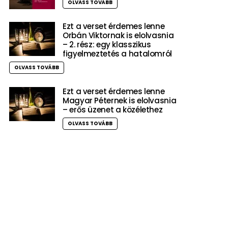
OLVASS TOVÁBB
Ezt a verset érdemes lenne
Orbán Viktornak is elolvasnia
– 2. rész: egy klasszikus
figyelmeztetés a hatalomról
OLVASS TOVÁBB
Ezt a verset érdemes lenne
Magyar Péternek is elolvasnia
– erős üzenet a közélethez
OLVASS TOVÁBB