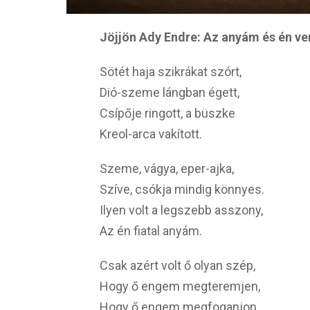
Jöjjön Ady Endre: Az anyám és én ve
Sötét haja szikrákat szórt,
Dió-szeme lángban égett,
Csípője ringott, a büszke
Kreol-arca vakított.
Szeme, vágya, eper-ajka,
Szíve, csókja mindig könnyes.
Ilyen volt a legszebb asszony,
Az én fiatal anyám.
Csak azért volt ő olyan szép,
Hogy ő engem megteremjen,
Hogy ő engem megfoganjon