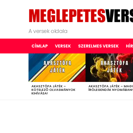
A versek oldala
CÍMLAP
VERSEK
SZERELMES VERSEK
HÍ
LATEST
STORIES
AKASZTÓFA JÁTÉK –
AKASZTÓFA JÁTÉK – MAG
KÖTELEZŐ OLVASMÁNYOK
ÍRÓLEGENDÁK NYOMÁBAN!
KIHÍVÁSA!