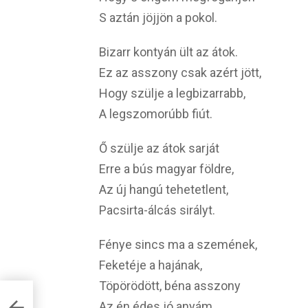
S aztán jöjjön a pokol.
Bizarr kontyán ült az átok.
Ez az asszony csak azért jött,
Hogy szülje a legbizarrabb,
A legszomorúbb fiút.
Ő szülje az átok sarját
Erre a bús magyar földre,
Az új hangú tehetetlent,
Pacsirta-álcás sirályt.
Fénye sincs ma a szemének,
Feketéje a hajának,
Töpörödött, béna asszony
l
Az én édes jó anyám.