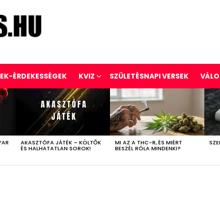
REK-ÉRDEKESSÉGEK
KVIZ
SZÜLETÉSNAPI VERSEK
VÁLO
YAR
AKASZTÓFA JÁTÉK – KÖLTŐK
MI AZ A THC-R, ÉS MIÉRT
SZE
ÉS HALHATATLAN SOROK!
BESZÉL RÓLA MINDENKI?