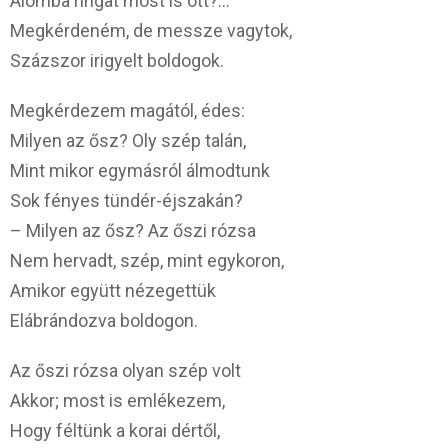
Álomba ringat most is ott?…
Megkérdeném, de messze vagytok,
Százszor irigyelt boldogok.
Megkérdezem magától, édes:
Milyen az ősz? Oly szép talán,
Mint mikor egymásról álmodtunk
Sok fényes tündér-éjszakán?
– Milyen az ősz? Az őszi rózsa
Nem hervadt, szép, mint egykoron,
Amikor együtt nézegettük
Elábrándozva boldogon.
Az őszi rózsa olyan szép volt
Akkor; most is emlékezem,
Hogy féltünk a korai dértől,