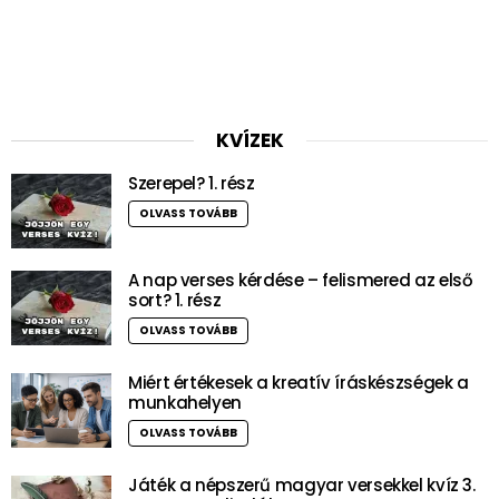
KVÍZEK
Szerepel? 1. rész
OLVASS TOVÁBB
A nap verses kérdése – felismered az első
sort? 1. rész
OLVASS TOVÁBB
Miért értékesek a kreatív íráskészségek a
munkahelyen
OLVASS TOVÁBB
Játék a népszerű magyar versekkel kvíz 3.