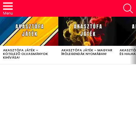
S
Menu
LATEST
STORIES
AKASZTÓFA JÁTÉK –
AKASZTÓFA JÁTÉK – MAGYAR
AKASZTÓ
KÖTELEZŐ OLVASMÁNYOK
ÍRÓLEGENDÁK NYOMÁBAN!
ÉS HALH
KIHÍVÁSA!