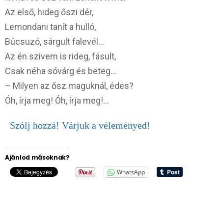
Az első, hideg őszi dér,
Lemondani tanít a hulló,
Búcsuzó, sárgult falevél…
Az én szivem is rideg, fásult,
Csak néha sóvárg és beteg…
– Milyen az ősz maguknál, édes?
Óh, írja meg! Óh, írja meg!…
Szólj hozzá! Várjuk a véleményed!
Ajánlod másoknak?
WhatsApp