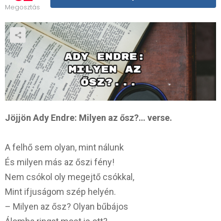
Megosztás
Jöjjön Ady Endre: Milyen az ősz?… verse.
A felhő sem olyan, mint nálunk
És milyen más az őszi fény!
Nem csókol oly megejtő csókkal,
Mint ifjuságom szép helyén.
– Milyen az ősz? Olyan bűbájos