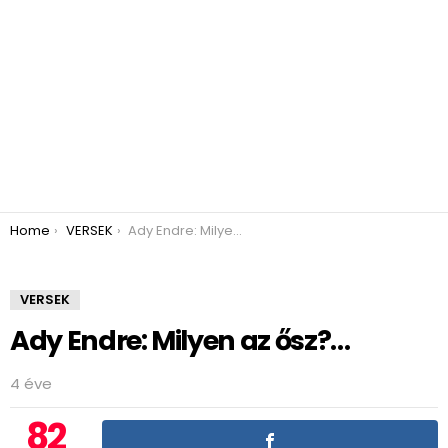
You are here:
Home
VERSEK
Ady Endre: Milyen az ősz?…
VERSEK
Ady Endre: Milyen az ősz?…
4 éve
82