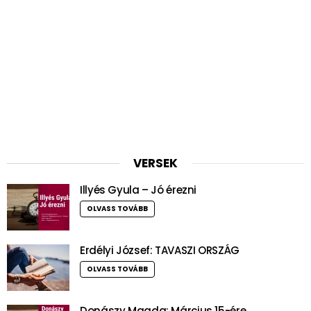
VERSEK
Illyés Gyula – Jó érezni
OLVASS TOVÁBB
Erdélyi József: TAVASZI ORSZÁG
OLVASS TOVÁBB
Donászy Magda: Március 15-ére