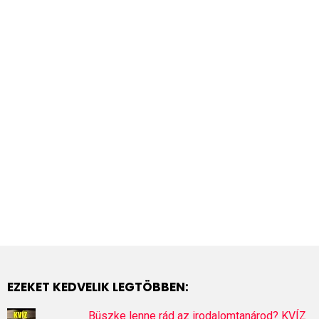
EZEKET KEDVELIK LEGTÖBBEN:
Büszke lenne rád az irodalomtanárod? KVÍZ