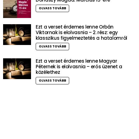
OLVASS TOVÁBB
Ezt a verset érdemes lenne Orbán
Viktornak is elolvasnia – 2. rész: egy
klasszikus figyelmeztetés a hatalomról
OLVASS TOVÁBB
Ezt a verset érdemes lenne Magyar
Péternek is elolvasnia – erős üzenet a
közélethez
OLVASS TOVÁBB