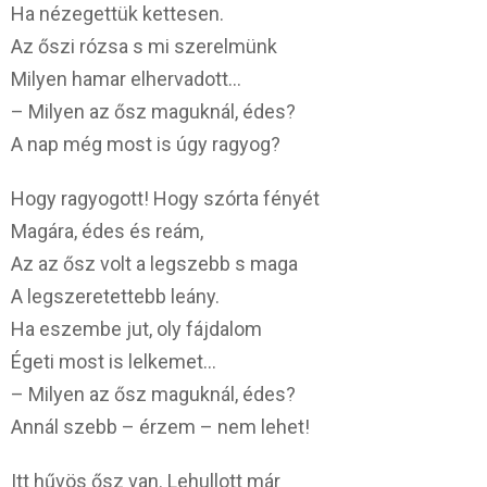
Ha nézegettük kettesen.
Az őszi rózsa s mi szerelmünk
Milyen hamar elhervadott…
– Milyen az ősz maguknál, édes?
A nap még most is úgy ragyog?
Hogy ragyogott! Hogy szórta fényét
Magára, édes és reám,
Az az ősz volt a legszebb s maga
A legszeretettebb leány.
Ha eszembe jut, oly fájdalom
Égeti most is lelkemet…
– Milyen az ősz maguknál, édes?
Annál szebb – érzem – nem lehet!
Itt hűvös ősz van. Lehullott már