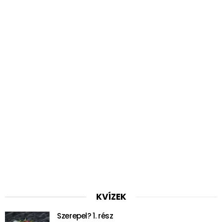
KVÍZEK
Szerepel? 1. rész