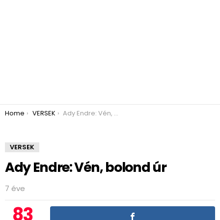
You are here:
Home
VERSEK
Ady Endre: Vén, bolond úr
VERSEK
Ady Endre: Vén, bolond úr
7 éve
83