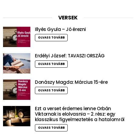
VERSEK
Illyés Gyula – Jó érezni
OLVASS TOVÁBB
Erdélyi József: TAVASZI ORSZÁG
OLVASS TOVÁBB
Donászy Magda: Március 15-ére
OLVASS TOVÁBB
Ezt a verset érdemes lenne Orbán
Viktornak is elolvasnia – 2. rész: egy
klasszikus figyelmeztetés a hatalomról
OLVASS TOVÁBB