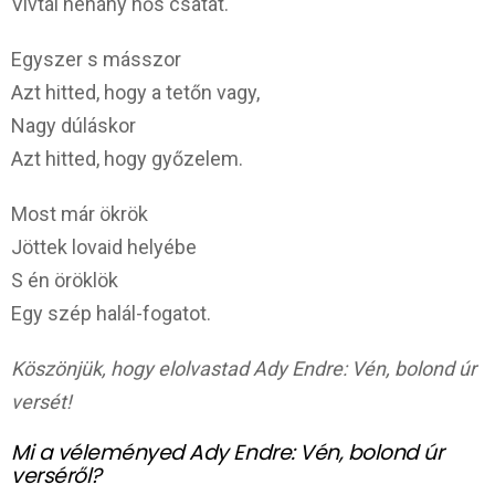
Vívtál néhány hős csatát.
Egyszer s másszor
Azt hitted, hogy a tetőn vagy,
Nagy dúláskor
Azt hitted, hogy győzelem.
Most már ökrök
Jöttek lovaid helyébe
S én öröklök
Egy szép halál-fogatot.
Köszönjük, hogy elolvastad Ady Endre: Vén, bolond úr
versét!
Mi a véleményed Ady Endre: Vén, bolond úr
verséről?