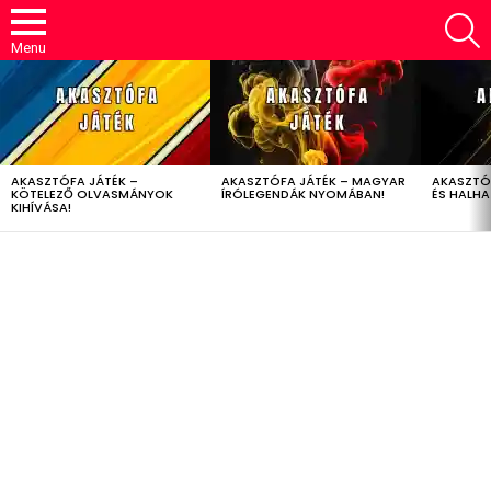
S
Menu
LATEST
STORIES
AKASZTÓFA JÁTÉK –
AKASZTÓFA JÁTÉK – MAGYAR
AKASZTÓ
KÖTELEZŐ OLVASMÁNYOK
ÍRÓLEGENDÁK NYOMÁBAN!
ÉS HALH
KIHÍVÁSA!