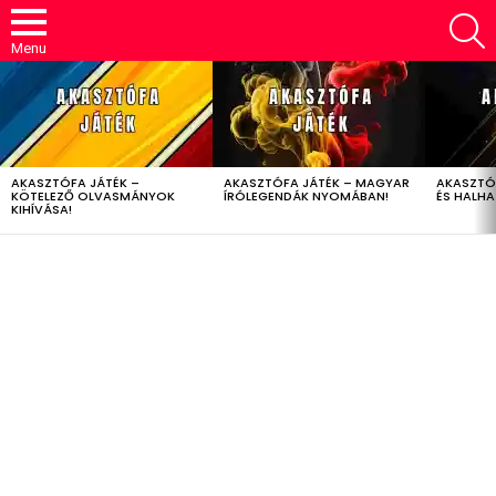
S
Menu
LATEST
STORIES
AKASZTÓFA JÁTÉK –
AKASZTÓFA JÁTÉK – MAGYAR
AKASZTÓ
KÖTELEZŐ OLVASMÁNYOK
ÍRÓLEGENDÁK NYOMÁBAN!
ÉS HALH
KIHÍVÁSA!