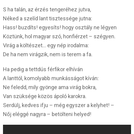
S ha talán, az érzés tengeréhez jutva,
Néked a szelíd lant tisztessége jutna:
Hass! buzdíts! egyesíts! hogy osztály ne légyen
Köztünk, hol magyar szó, honfiérzet – szégyen.
Virág a költészet… egy nép irodalma:
De ha nem virágzik, nem is terem a fa.
Ha pedig a tettdús férfikor elhíván
A lanttól, komolyabb munkásságot kíván:
Ne feledd, mily gyönge ama virág bokra,
Van szüksége közös ápoló karokra.
Serdülj, kedves ifju – még egyszer a kelyhet! –
Nőj eléggé nagyra – betölteni helyed!