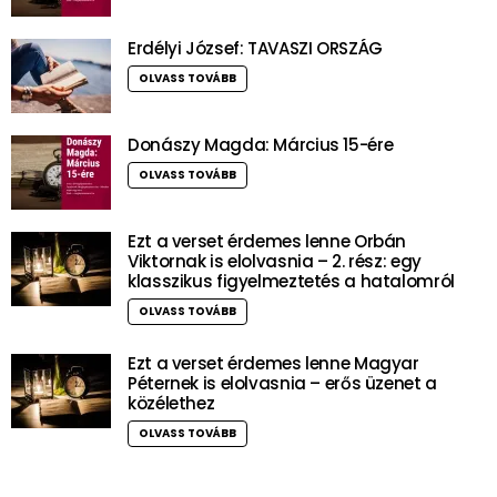
Erdélyi József: TAVASZI ORSZÁG
OLVASS TOVÁBB
Donászy Magda: Március 15-ére
OLVASS TOVÁBB
Ezt a verset érdemes lenne Orbán
Viktornak is elolvasnia – 2. rész: egy
klasszikus figyelmeztetés a hatalomról
OLVASS TOVÁBB
Ezt a verset érdemes lenne Magyar
Péternek is elolvasnia – erős üzenet a
közélethez
OLVASS TOVÁBB