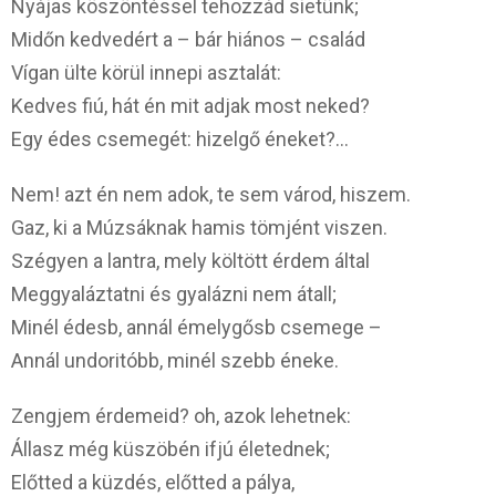
Nyájas köszöntéssel tehozzád sietünk;
Midőn kedvedért a – bár hiános – család
Vígan ülte körül innepi asztalát:
Kedves fiú, hát én mit adjak most neked?
Egy édes csemegét: hizelgő éneket?…
Nem! azt én nem adok, te sem várod, hiszem.
Gaz, ki a Múzsáknak hamis tömjént viszen.
Szégyen a lantra, mely költött érdem által
Meggyaláztatni és gyalázni nem átall;
Minél édesb, annál émelygősb csemege –
Annál undoritóbb, minél szebb éneke.
Zengjem érdemeid? oh, azok lehetnek:
Állasz még küszöbén ifjú életednek;
Előtted a küzdés, előtted a pálya,