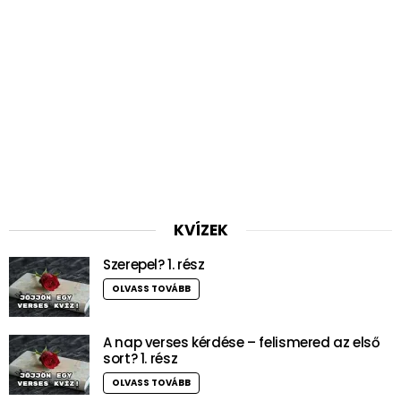
KVÍZEK
Szerepel? 1. rész
OLVASS TOVÁBB
A nap verses kérdése – felismered az első
sort? 1. rész
OLVASS TOVÁBB