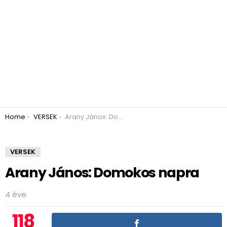
You are here:
Home
VERSEK
Arany János: Domokos napra
VERSEK
Arany János: Domokos napra
4 éve
118