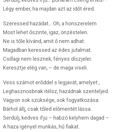
Légy ember, ha majdan azt az időt éred.
Szeressed hazádat… Oh, a honszerelem
Most lehet őszinte, igaz, önzéstelen.
Ne is tőle kívánd, amit ő nem adhat:
Magadban keressed az édes jutalmat.
Csillagi nem lesznek, fényes díszjelei:
Keresztje elég van, – de maga viseli.
Vess számot erőddel s legjavát, amelyet ,
Leghasznosbnak itélsz, hazádnak szenteljed.
Vagyon sok szüksége, sok fogyatkozása:
Bárhol állj, csak tőled előmentét lássa.
Serdülj, kedves ifju – habzó kelyhem dagad –
A haza igényel munkás, hű fiakat.