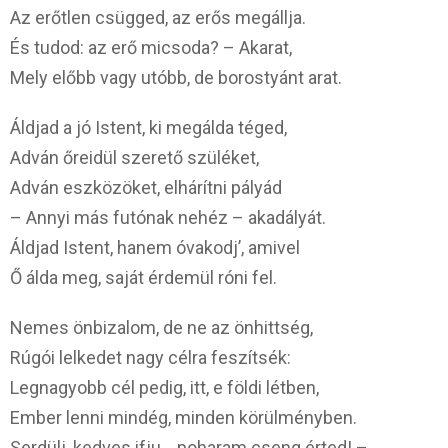
Az erőtlen csügged, az erős megállja.
És tudod: az erő micsoda? – Akarat,
Mely előbb vagy utóbb, de borostyánt arat.
Áldjad a jó Istent, ki megálda téged,
Adván őreidül szerető szüléket,
Adván eszközöket, elhárítni pályád
– Annyi más futónak nehéz – akadályát.
Áldjad Istent, hanem óvakodj’, amivel
Ő álda meg, saját érdemül róni fel.
Nemes önbizalom, de ne az önhittség,
Rúgói lelkedet nagy célra feszítsék:
Legnagyobb cél pedig, itt, e földi létben,
Ember lenni mindég, minden körülményben.
Serdülj, kedves ifju… poharam cseng érted! –