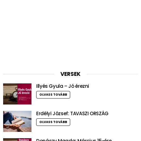
VERSEK
Illyés Gyula – Jó érezni
OLVASS TOVÁBB
Erdélyi József: TAVASZI ORSZÁG
OLVASS TOVÁBB
Donászy Magda: Március 15-ére