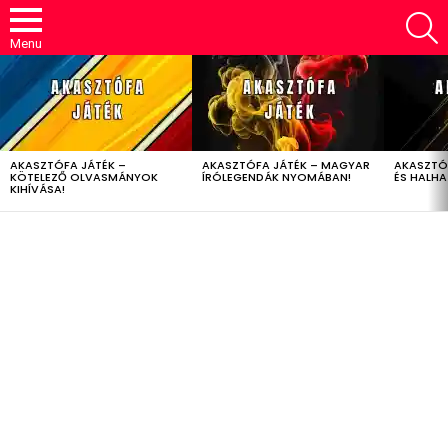
S
Menu
LATEST
STORIES
AKASZTÓFA JÁTÉK –
AKASZTÓFA JÁTÉK – MAGYAR
AKASZTÓ
KÖTELEZŐ OLVASMÁNYOK
ÍRÓLEGENDÁK NYOMÁBAN!
ÉS HALH
KIHÍVÁSA!