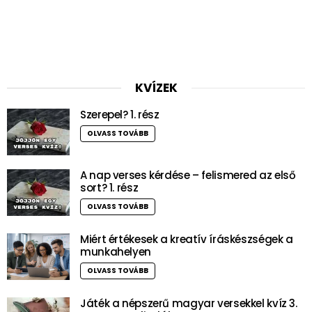
KVÍZEK
Szerepel? 1. rész
OLVASS TOVÁBB
A nap verses kérdése – felismered az első
sort? 1. rész
OLVASS TOVÁBB
Miért értékesek a kreatív íráskészségek a
munkahelyen
OLVASS TOVÁBB
Játék a népszerű magyar versekkel kvíz 3.