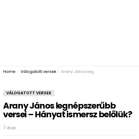
You are here:
Home
Válogatott versek
Arany János legnépszerűbb versei – Hányat ismersz belőlük?
VÁLOGATOTT VERSEK
Arany János legnépszerűbb
versei – Hányat ismersz belőlük?
7 éve