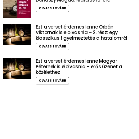
OLVASS TOVÁBB
Ezt a verset érdemes lenne Orbán
Viktornak is elolvasnia – 2. rész: egy
klasszikus figyelmeztetés a hatalomról
OLVASS TOVÁBB
Ezt a verset érdemes lenne Magyar
Péternek is elolvasnia – erős üzenet a
közélethez
OLVASS TOVÁBB