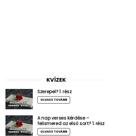
KVÍZEK
Szerepel? 1. rész
OLVASS TOVÁBB
A nap verses kérdése –
felismered az első sort? 1. rész
OLVASS TOVÁBB