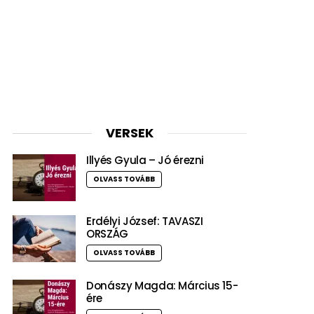
VERSEK
Illyés Gyula – Jó érezni
OLVASS TOVÁBB
Erdélyi József: TAVASZI
ORSZÁG
OLVASS TOVÁBB
Donászy Magda: Március 15-
ére