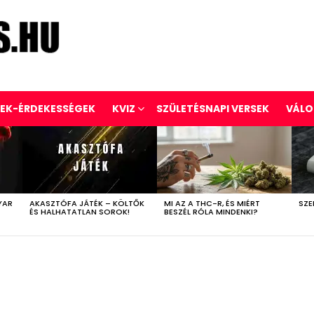
REK-ÉRDEKESSÉGEK
KVIZ
SZÜLETÉSNAPI VERSEK
VÁLO
YAR
AKASZTÓFA JÁTÉK – KÖLTŐK
MI AZ A THC-R, ÉS MIÉRT
SZE
ÉS HALHATATLAN SOROK!
BESZÉL RÓLA MINDENKI?