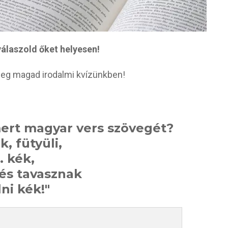
álaszold őket helyesen!
eg magad irodalmi kvízünkben!
mert magyar vers szövegét?
ék, fütyüli,
.. kék,
 és tavasznak
lni kék!"