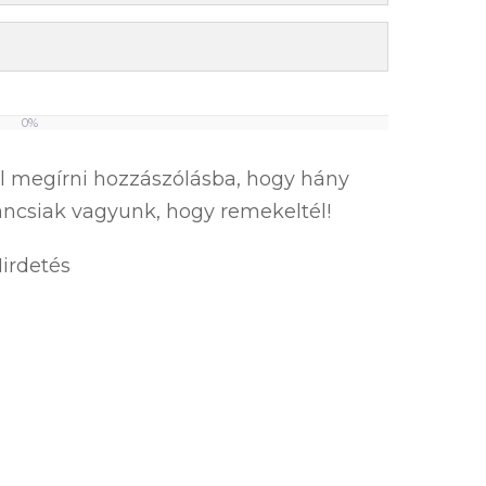
0%
el megírni hozzászólásba, hogy hány
íváncsiak vagyunk, hogy remekeltél!
irdetés