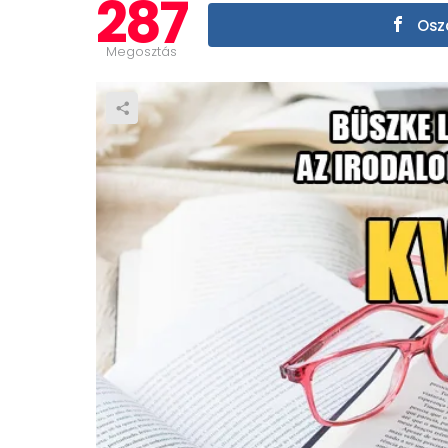
287
Oszd
Megosztás