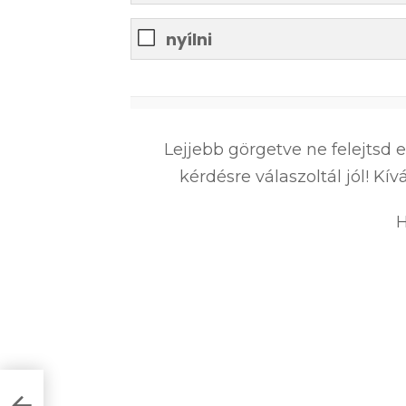
nyílni
0
%
Lejjebb görgetve ne felejtsd 
kérdésre válaszoltál jól! K
H