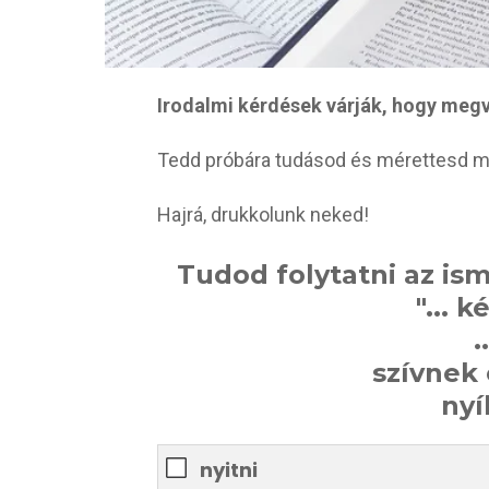
Irodalmi kérdések várják, hogy megv
Tedd próbára tudásod és mérettesd m
Hajrá, drukkolunk neked!
Tudod folytatni az is
"... k
.
szívnek
nyí
nyitni