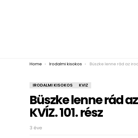
You are here:
Home
Irodalmi kisokos
Büszke lenne rád az irodalomtanárod
IRODALMI KISOKOS
KVIZ
Büszke lenne rád a
KVÍZ. 101. rész
3 éve