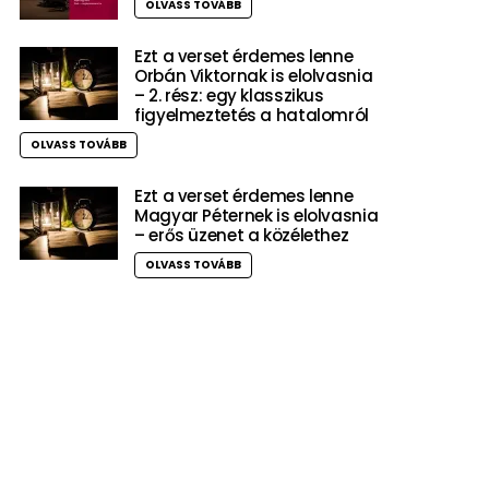
OLVASS TOVÁBB
Ezt a verset érdemes lenne
Orbán Viktornak is elolvasnia
– 2. rész: egy klasszikus
figyelmeztetés a hatalomról
OLVASS TOVÁBB
Ezt a verset érdemes lenne
Magyar Péternek is elolvasnia
– erős üzenet a közélethez
OLVASS TOVÁBB