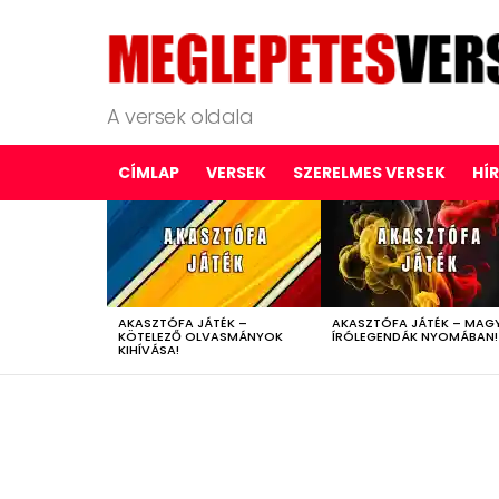
A versek oldala
CÍMLAP
VERSEK
SZERELMES VERSEK
HÍ
LATEST
STORIES
AKASZTÓFA JÁTÉK –
AKASZTÓFA JÁTÉK – MAG
KÖTELEZŐ OLVASMÁNYOK
ÍRÓLEGENDÁK NYOMÁBAN!
KIHÍVÁSA!