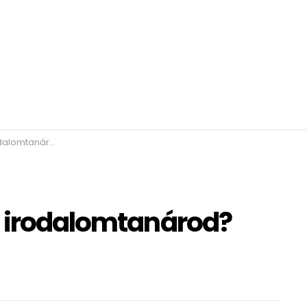
? KVÍZ. 101. rész
z irodalomtanárod?