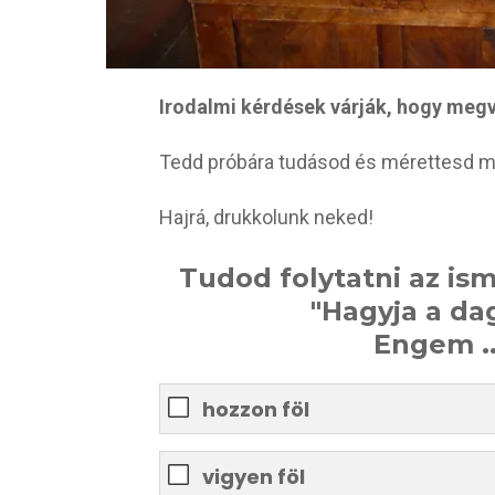
Irodalmi kérdések várják, hogy megv
Tedd próbára tudásod és mérettesd m
Hajrá, drukkolunk neked!
Tudod folytatni az is
"Hagyja a da
Engem ..
hozzon föl
vigyen föl