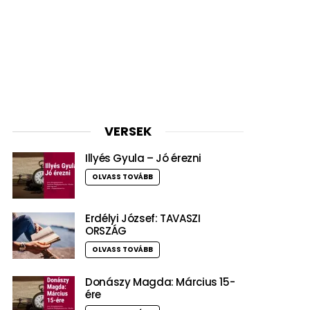
VERSEK
Illyés Gyula – Jó érezni
OLVASS TOVÁBB
Erdélyi József: TAVASZI
ORSZÁG
OLVASS TOVÁBB
Donászy Magda: Március 15-
ére