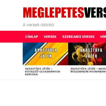
A versek oldala
CÍMLAP
VERSEK
SZERELMES VERSEK
HÍ
LATEST
STORIES
AKASZTÓFA JÁTÉK –
AKASZTÓFA JÁTÉK – MAG
KÖTELEZŐ OLVASMÁNYOK
ÍRÓLEGENDÁK NYOMÁBAN!
KIHÍVÁSA!