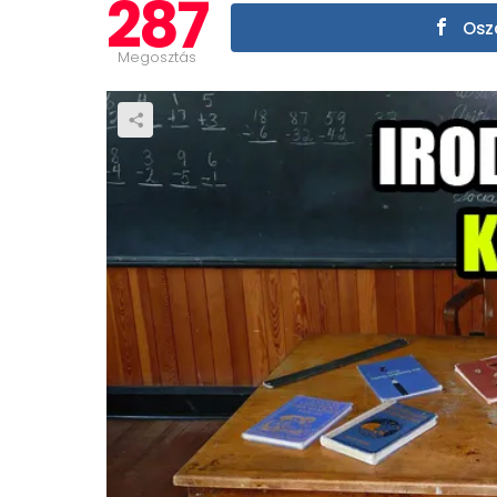
287
Oszd
Megosztás