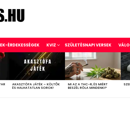
REK-ÉRDEKESSÉGEK
KVIZ
SZÜLETÉSNAPI VERSEK
VÁLO
YAR
AKASZTÓFA JÁTÉK – KÖLTŐK
MI AZ A THC-R, ÉS MIÉRT
SZE
ÉS HALHATATLAN SOROK!
BESZÉL RÓLA MINDENKI?