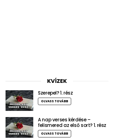
KVÍZEK
Szerepel? 1. rész
OLVASS TOVÁBB
A nap verses kérdése –
felismered az első sort? 1. rész
OLVASS TOVÁBB