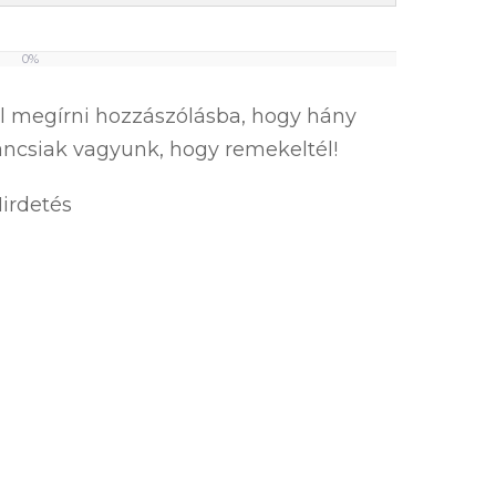
0%
el megírni hozzászólásba, hogy hány
íváncsiak vagyunk, hogy remekeltél!
irdetés