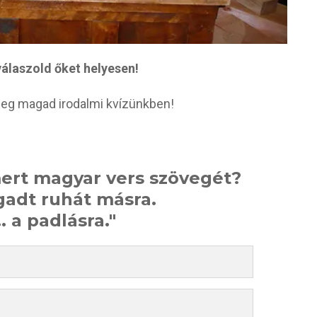
álaszold őket helyesen!
eg magad irodalmi kvízünkben!
mert magyar vers szövegét?
gadt ruhát másra.
. a padlásra."