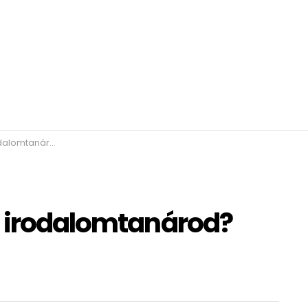
d? KVÍZ 49. rész
z irodalomtanárod?