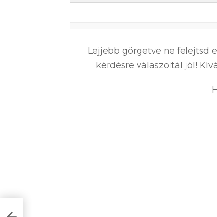
0
%
Lejjebb görgetve ne felejtsd 
kérdésre válaszoltál jól! K
H