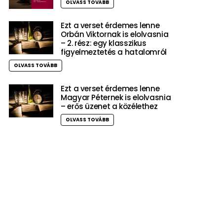
OLVASS TOVÁBB
Ezt a verset érdemes lenne
Orbán Viktornak is elolvasnia
– 2. rész: egy klasszikus
figyelmeztetés a hatalomról
OLVASS TOVÁBB
Ezt a verset érdemes lenne
Magyar Péternek is elolvasnia
– erős üzenet a közélethez
OLVASS TOVÁBB