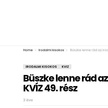
You are here:
Home
Irodalmi kisokos
Büszke lenne rád az irodalomtanáro
IRODALMI KISOKOS
KVIZ
Büszke lenne rád a
KVÍZ 49. rész
3 éve