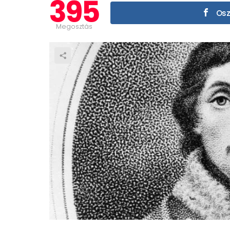
395
Osz
Megosztás