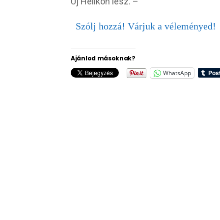
Új Hélikon lesz. –
Szólj hozzá! Várjuk a véleményed!
Ajánlod másoknak?
WhatsApp