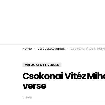
You are here:
Home
Válogatott versek
Csokonai Vitéz Mihály legtö
VÁLOGATOTT VERSEK
Csokonai Vitéz Mih
verse
8 éve