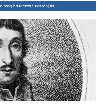
d meg, ha tetszett! Köszönjük!