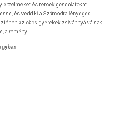
gy érzelmeket és remek gondolatokat
 benne, és vedd ki a Számodra lényeges
eztében az okos gyerekek zsivánnyá válnak.
te, a remény.
mogyban