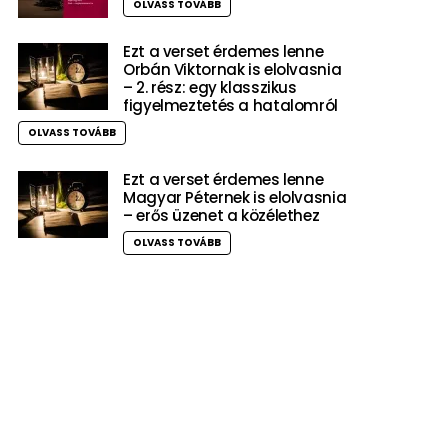
OLVASS TOVÁBB
Ezt a verset érdemes lenne
Orbán Viktornak is elolvasnia
– 2. rész: egy klasszikus
figyelmeztetés a hatalomról
OLVASS TOVÁBB
Ezt a verset érdemes lenne
Magyar Péternek is elolvasnia
– erős üzenet a közélethez
OLVASS TOVÁBB