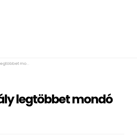
bbet mondó verse
ály legtöbbet mondó