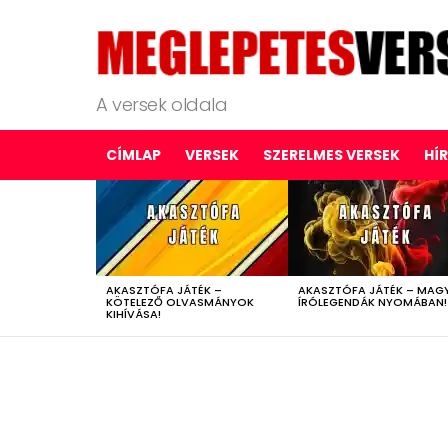
A versek oldala
CÍMLAP
VERSEK
SZERELMES VERSEK
HÍ
LATEST
STORIES
AKASZTÓFA JÁTÉK –
AKASZTÓFA JÁTÉK – MAG
KÖTELEZŐ OLVASMÁNYOK
ÍRÓLEGENDÁK NYOMÁBAN!
KIHÍVÁSA!