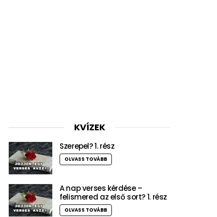
KVÍZEK
Szerepel? 1. rész
OLVASS TOVÁBB
A nap verses kérdése –
felismered az első sort? 1. rész
OLVASS TOVÁBB