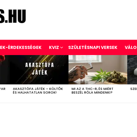
REK-ÉRDEKESSÉGEK
KVIZ
SZÜLETÉSNAPI VERSEK
VÁLO
YAR
AKASZTÓFA JÁTÉK – KÖLTŐK
MI AZ A THC-R, ÉS MIÉRT
SZE
ÉS HALHATATLAN SOROK!
BESZÉL RÓLA MINDENKI?