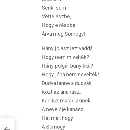
Senki sem
Vette észbe,
Hogy e részbe
Árva még Somogy!
Hány jó ész lett vaddá,
Hogy nem mívelték?
Hány polgár búnyikká?
Hogy jóba nem nevelték!
Dudva lenne a dudvák
Közt az ananász:
Kanász marad akinek
A nevelője kanász.
Hát már, hogy
A Somogy
erse