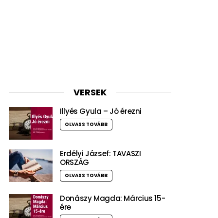
VERSEK
Illyés Gyula – Jó érezni
OLVASS TOVÁBB
Erdélyi József: TAVASZI
ORSZÁG
OLVASS TOVÁBB
Donászy Magda: Március 15-
ére