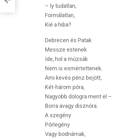
– ly tudatlan,
Formálatlan,
Kié a hiba?
Debrecen és Patak
Messze estenek
Ide, hol a múzsák
Nem is esmértettenek.
Ami kevés pénz bejött,
Két-három póra,
Nagyobb dologra ment el –
Borra avagy disznóra.
A szegény
Pórlegény
Vagy bodnárnak,