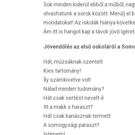
Sok minden kiderül ebből a műből, na
olvashatunk a sorok között. Merülj el
mondatokat! Az iskolák hiánya követk
Ám itt is hangot kap a távoli jövő ígére
Jövendőlés az első oskoláról a So
Hát, múzsáknak szentelt
Kies tartomány!
Íly számkivetve volt
Nálad minden tudomány?
Hát csak sertést nevelt-é
Itt a makk s haraszt?
Hát csak kanásznak termett
A somogysági paraszt?
Istenem!