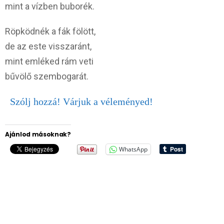
mint a vízben buborék.
Röpködnék a fák fölött,
de az este visszaránt,
mint emléked rám veti
bűvölő szembogarát.
Szólj hozzá! Várjuk a véleményed!
Ajánlod másoknak?
WhatsApp