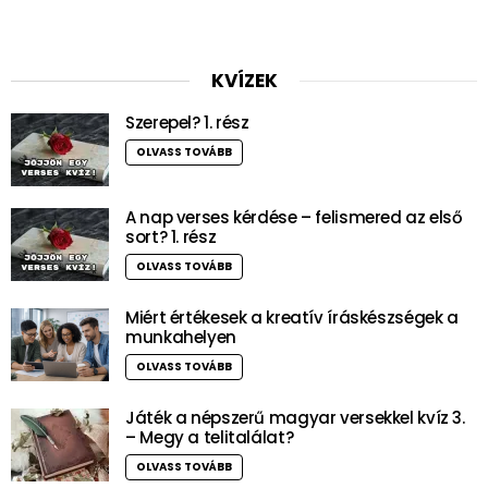
KVÍZEK
Szerepel? 1. rész
OLVASS TOVÁBB
A nap verses kérdése – felismered az első
sort? 1. rész
OLVASS TOVÁBB
Miért értékesek a kreatív íráskészségek a
munkahelyen
OLVASS TOVÁBB
Játék a népszerű magyar versekkel kvíz 3.
– Megy a telitalálat?
OLVASS TOVÁBB