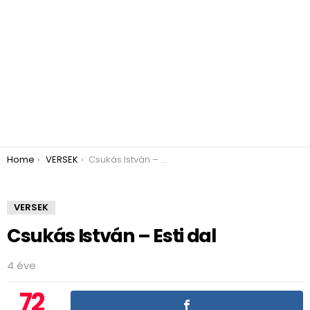
You are here:
Home
VERSEK
Csukás István – Esti dal
VERSEK
Csukás István – Esti dal
4 éve
72