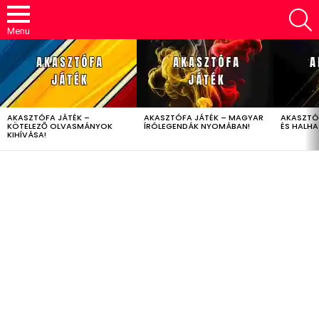
S
Menu
LATEST
STORIES
AKASZTÓFA JÁTÉK –
AKASZTÓFA JÁTÉK – MAGYAR
AKASZTÓ
KÖTELEZŐ OLVASMÁNYOK
ÍRÓLEGENDÁK NYOMÁBAN!
ÉS HALH
KIHÍVÁSA!