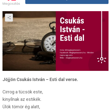
Megosztás
Jöjjön Csukás István – Esti dal verse.
Cirrog a tücsök este,
kinyílnak az estikék.
Ülök tömör ég alatt,