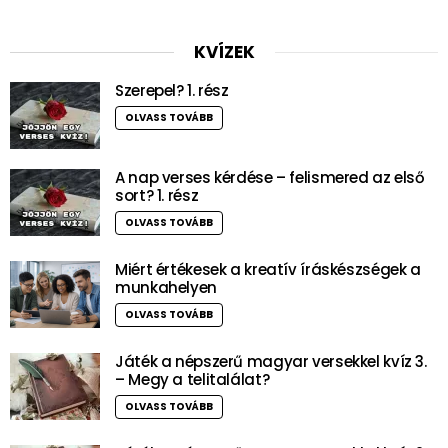
KVÍZEK
Szerepel? 1. rész
OLVASS TOVÁBB
A nap verses kérdése – felismered az első
sort? 1. rész
OLVASS TOVÁBB
Miért értékesek a kreatív íráskészségek a
munkahelyen
OLVASS TOVÁBB
Játék a népszerű magyar versekkel kvíz 3.
– Megy a telitalálat?
OLVASS TOVÁBB