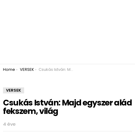
You are here:
Home
VERSEK
Csukás István: Majd egyszer alád fekszem, világ
VERSEK
Csukás István: Majd egyszer alád
fekszem, világ
4 éve