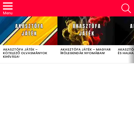
S
Menu
LATEST
STORIES
AKASZTÓFA JÁTÉK –
AKASZTÓFA JÁTÉK – MAGYAR
AKASZTÓ
KÖTELEZŐ OLVASMÁNYOK
ÍRÓLEGENDÁK NYOMÁBAN!
ÉS HALH
KIHÍVÁSA!