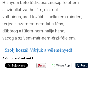
Hiányom betöltődik, összecsap fölöttem
a szín-illat-zaj-hullám, elsimul,
volt-nincs, árad tovább a nélkülem-minden,
terjed a szemem-nem-látja fény,
dübörög a fülem-nem-hallja hang,
vacog a szívem-már-nem-érzi-félelem.
Szólj hozzá! Várjuk a véleményed!
Ajánlod másoknak?
WhatsApp