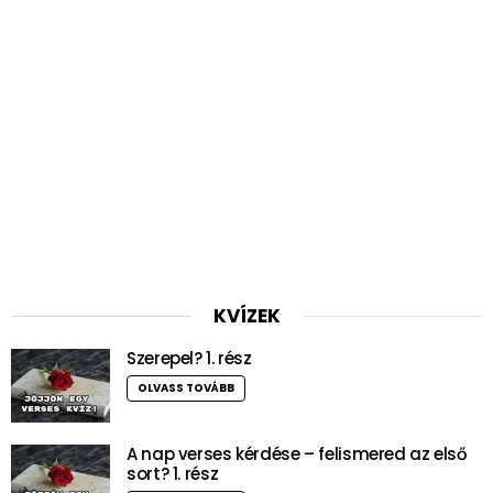
KVÍZEK
Szerepel? 1. rész
OLVASS TOVÁBB
A nap verses kérdése – felismered az első
sort? 1. rész