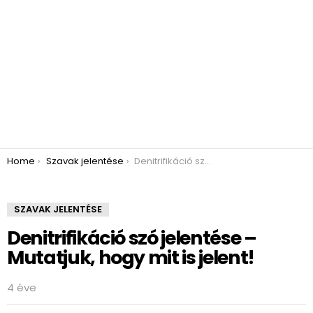
You are here:
Home
Szavak jelentése
Denitrifikáció szó jelentése – Mutatjuk, hogy mit is jelent!
SZAVAK JELENTÉSE
Denitrifikáció szó jelentése –
Mutatjuk, hogy mit is jelent!
4 éve