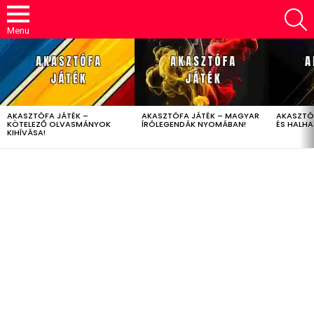
S
Menu
LATEST
STORIES
AKASZTÓFA JÁTÉK –
AKASZTÓFA JÁTÉK – MAGYAR
AKASZTÓ
KÖTELEZŐ OLVASMÁNYOK
ÍRÓLEGENDÁK NYOMÁBAN!
ÉS HALH
KIHÍVÁSA!