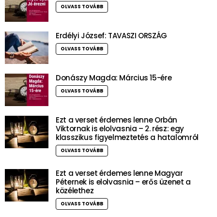
OLVASS TOVÁBB
Erdélyi József: TAVASZI ORSZÁG
OLVASS TOVÁBB
Donászy Magda: Március 15-ére
OLVASS TOVÁBB
Ezt a verset érdemes lenne Orbán
Viktornak is elolvasnia – 2. rész: egy
klasszikus figyelmeztetés a hatalomról
OLVASS TOVÁBB
Ezt a verset érdemes lenne Magyar
Péternek is elolvasnia – erős üzenet a
közélethez
OLVASS TOVÁBB