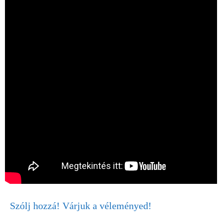
Szólj hozzá! Várjuk a véleményed!