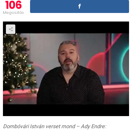
106
Megosztás
Dombóvári István verset mond – Ady Endre: