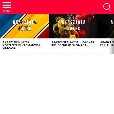
S
Menu
LATEST
STORIES
AKASZTÓFA JÁTÉK –
AKASZTÓFA JÁTÉK – MAGYAR
AKASZTÓ
KÖTELEZŐ OLVASMÁNYOK
ÍRÓLEGENDÁK NYOMÁBAN!
ÉS HALH
KIHÍVÁSA!