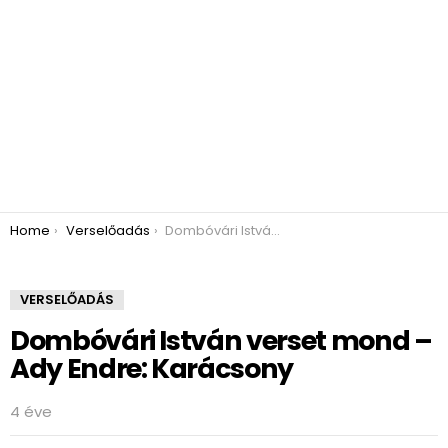
You are here:
Home
Verselőadás
Dombóvári István verset mond – Ady Endre: Karácsony
VERSELŐADÁS
Dombóvári István verset mond –
Ady Endre: Karácsony
4 éve