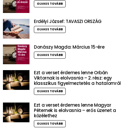
OLVASS TOVÁBB
Erdélyi József: TAVASZI ORSZÁG
OLVASS TOVÁBB
Donászy Magda: Március 15-ére
OLVASS TOVÁBB
Ezt a verset érdemes lenne Orbán
Viktornak is elolvasnia – 2. rész: egy
klasszikus figyelmeztetés a hatalomról
OLVASS TOVÁBB
Ezt a verset érdemes lenne Magyar
Péternek is elolvasnia – erős üzenet a
közélethez
OLVASS TOVÁBB