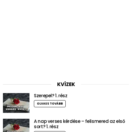
KVÍZEK
Szerepel? 1. rész
OLVASS TOVÁBB
A nap verses kérdése – felismered az első
sort? 1. rész