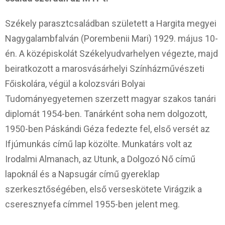
Székely parasztcsaládban született a Hargita megyei
Nagygalambfalván (Porembenii Mari) 1929. május 10-
én. A középiskolát Székelyudvarhelyen végezte, majd
beiratkozott a marosvásárhelyi Színházművészeti
Főiskolára, végül a kolozsvári Bolyai
Tudományegyetemen szerzett magyar szakos tanári
diplomát 1954-ben. Tanárként soha nem dolgozott,
1950-ben Páskándi Géza fedezte fel, első versét az
Ifjúmunkás című lap közölte. Munkatárs volt az
Irodalmi Almanach, az Utunk, a Dolgozó Nő című
lapoknál és a Napsugár című gyereklap
szerkesztőségében, első verseskötete Virágzik a
cseresznyefa címmel 1955-ben jelent meg.