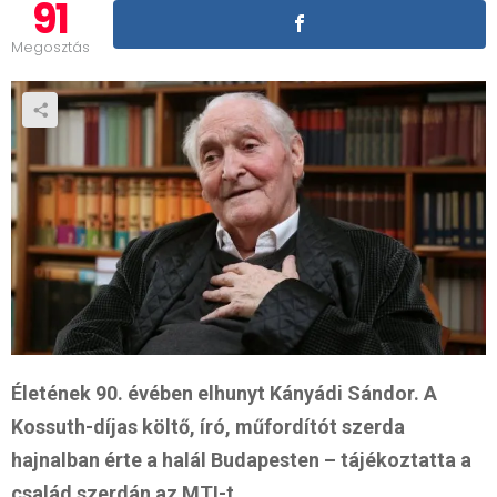
91
Megosztás
Életének 90. évében elhunyt Kányádi Sándor. A
Kossuth-díjas költő, író, műfordítót szerda
hajnalban érte a halál Budapesten – tájékoztatta a
család szerdán az MTI-t.