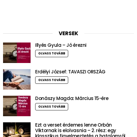
VERSEK
Illyés Gyula – Jó érezni
OLVASS TOVÁBB
Erdélyi József: TAVASZI ORSZÁG
OLVASS TOVÁBB
Donászy Magda: Március 15-ére
OLVASS TOVÁBB
Ezt a verset érdemes lenne Orbán
Viktornak is elolvasnia – 2. rész: egy
klasszikus figyelmeztetés a hatalomról