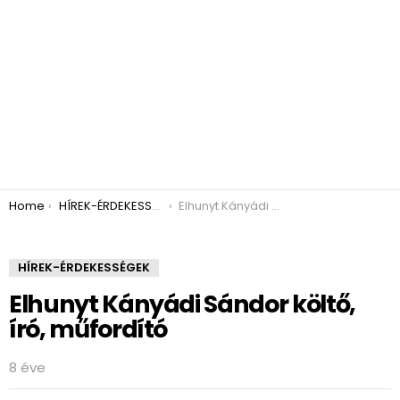
You are here:
Home
HÍREK-ÉRDEKESSÉGEK
Elhunyt Kányádi Sándor költő, író, műfordító
HÍREK-ÉRDEKESSÉGEK
Elhunyt Kányádi Sándor költő,
író, műfordító
8 éve