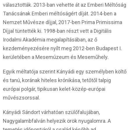
választották. 2013-ban vehette át az Emberi Méltóság
Tanácsának Emberi méltóságért díját. 2014-ben a
Nemzet Művésze díjjal, 2017-ben Prima Primissima
Díjjal tüntették ki. 1998-ban részt vett a Digitális
Irodalmi Akadémia megalapításában, az ő
kezdeményezésére nyílt meg 2012-ben Budapest I.
kerületében a Mesemúzeum és Meseműhely.
Egyik méltatója szerint Kányádi egy személyben költő
és tanú, korának hiteles krónikása, tetőtől talpig
európai polgár, tipikusan kelet-közép-európai
művészsorssal.
Kányádi Sándort várhatóan szülőfalujában,
Nagygalambfalván helyezik örök nyugalomra. A
temetés időpontjáról a család később ad