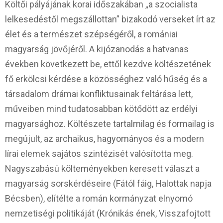
Költői pályájának korai időszakában „a szocialista
lelkesedéstől megszállottan” bizakodó verseket írt az
élet és a természet szépségéről, a romániai
magyarság jövőjéről. A kijózanodás a hatvanas
években következett be, ettől kezdve költészetének
fő erkölcsi kérdése a közösséghez való hűség és a
társadalom drámai konfliktusainak feltárása lett,
műveiben mind tudatosabban kötődött az erdélyi
magyarsághoz. Költészete tartalmilag és formailag is
megújult, az archaikus, hagyományos és a modern
lírai elemek sajátos szintézisét valósította meg.
Nagyszabású költeményekben keresett választ a
magyarság sorskérdéseire (Fától fáig, Halottak napja
Bécsben), elítélte a román kormányzat elnyomó
nemzetiségi politikáját (Krónikás ének, Visszafojtott