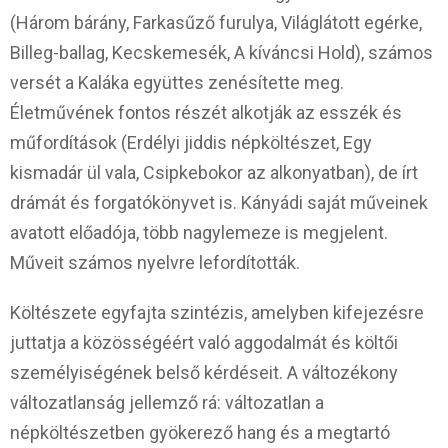
(Három bárány, Farkasűző furulya, Világlátott egérke,
Billeg-ballag, Kecskemesék, A kíváncsi Hold), számos
versét a Kaláka együttes zenésítette meg.
Életművének fontos részét alkotják az esszék és
műfordítások (Erdélyi jiddis népköltészet, Egy
kismadár ül vala, Csipkebokor az alkonyatban), de írt
drámát és forgatókönyvet is. Kányádi saját műveinek
avatott előadója, több nagylemeze is megjelent.
Műveit számos nyelvre lefordították.
Költészete egyfajta szintézis, amelyben kifejezésre
juttatja a közösségéért való aggodalmát és költői
személyiségének belső kérdéseit. A változékony
változatlanság jellemző rá: változatlan a
népköltészetben gyökerező hang és a megtartó