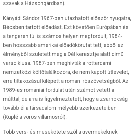
szavak a Házsongárdban).
Kányádi Sándor 1967-ben utazhatott először nyugatra,
Bécsben tartott előadást. Ezt követően Európában és
a tengeren túl is számos helyen megfordult, 1984-
ben hosszabb amerikai előadókörutat tett, ebből az
élményből született meg a Dél keresztje alatt című
versciklusa. 1987-ben meghívták a rotterdami
nemzetközi költőtalálkozóra, de nem kapott útlevelet,
erre tiltakozásul kilépett a román írószövetségből. Az
1989-es romániai fordulat után számot vetett a
múlttal, de arra is figyelmeztetett, hogy a zsarnokság
tovább él a társadalom mélyebb szerkezeteiben
(Kuplé a vörös villamosról).
Több vers- és mesekötete szól a gyermekeknek