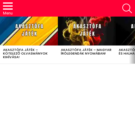
S
Menu
LATEST
STORIES
AKASZTÓFA JÁTÉK –
AKASZTÓFA JÁTÉK – MAGYAR
AKASZTÓ
KÖTELEZŐ OLVASMÁNYOK
ÍRÓLEGENDÁK NYOMÁBAN!
ÉS HALH
KIHÍVÁSA!