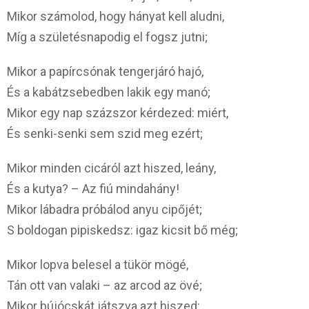
Mikor számolod, hogy hányat kell aludni,
Míg a születésnapodig el fogsz jutni;
Mikor a papírcsónak tengerjáró hajó,
És a kabátzsebedben lakik egy manó;
Mikor egy nap százszor kérdezed: miért,
És senki-senki sem szid meg ezért;
Mikor minden cicáról azt hiszed, leány,
És a kutya? – Az fiú mindahány!
Mikor lábadra próbálod anyu cipőjét;
S boldogan pipiskedsz: igaz kicsit bő még;
Mikor lopva belesel a tükör mögé,
Tán ott van valaki – az arcod az övé;
Mikor bújócskát játszva azt hiszed: