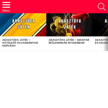
S
Menu
LATEST
STORIES
AKASZTÓFA JÁTÉK –
AKASZTÓFA JÁTÉK – MAGYAR
AKASZTÓ
KÖTELEZŐ OLVASMÁNYOK
ÍRÓLEGENDÁK NYOMÁBAN!
ÉS HALH
KIHÍVÁSA!