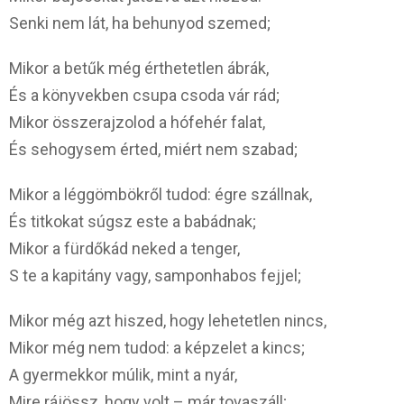
Senki nem lát, ha behunyod szemed;
Mikor a betűk még érthetetlen ábrák,
És a könyvekben csupa csoda vár rád;
Mikor összerajzolod a hófehér falat,
És sehogysem érted, miért nem szabad;
Mikor a léggömbökről tudod: égre szállnak,
És titkokat súgsz este a babádnak;
Mikor a fürdőkád neked a tenger,
S te a kapitány vagy, samponhabos fejjel;
Mikor még azt hiszed, hogy lehetetlen nincs,
Mikor még nem tudod: a képzelet a kincs;
A gyermekkor múlik, mint a nyár,
Mire rájössz, hogy volt – már tovaszáll;