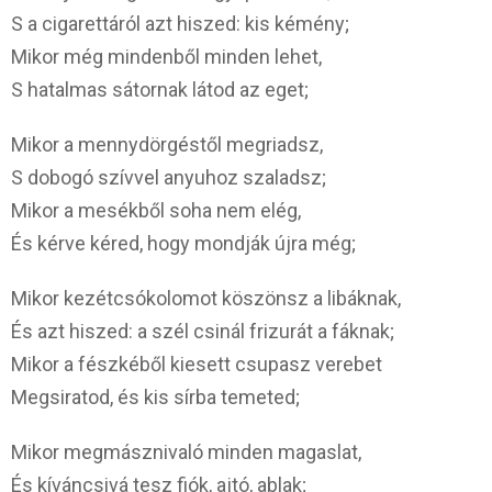
S a cigarettáról azt hiszed: kis kémény;
Mikor még mindenből minden lehet,
S hatalmas sátornak látod az eget;
Mikor a mennydörgéstől megriadsz,
S dobogó szívvel anyuhoz szaladsz;
Mikor a mesékből soha nem elég,
És kérve kéred, hogy mondják újra még;
Mikor kezétcsókolomot köszönsz a libáknak,
És azt hiszed: a szél csinál frizurát a fáknak;
Mikor a fészkéből kiesett csupasz verebet
Megsiratod, és kis sírba temeted;
Mikor megmásznivaló minden magaslat,
És kíváncsivá tesz fiók, ajtó, ablak;