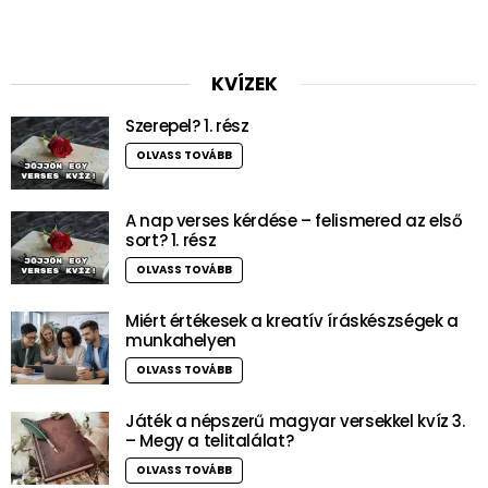
KVÍZEK
Szerepel? 1. rész
OLVASS TOVÁBB
A nap verses kérdése – felismered az első
sort? 1. rész
OLVASS TOVÁBB
Miért értékesek a kreatív íráskészségek a
munkahelyen
OLVASS TOVÁBB
Játék a népszerű magyar versekkel kvíz 3.
– Megy a telitalálat?
OLVASS TOVÁBB