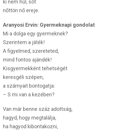
ki nem hűl, sőt
nőttön nő ereje.
Aranyosi Ervin: Gyermeknapi gondolat
Mi a dolga egy gyermeknek?
Szerintem a játék!
A figyelmed, szereteted,
mind fontos ajándék!
Kisgyermekként tehetségét
keresgéli szépen,
a szárnyait bontogatja:
– S mi van a kezében?
Van már benne száz adottság,
hagyd, hogy megtalálja,
ha hagyod kibontakozni,