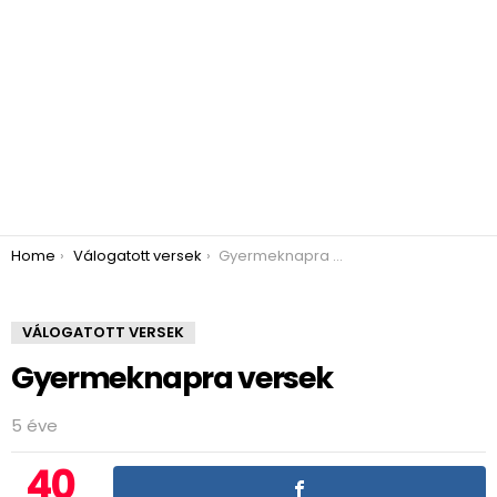
You are here:
Home
Válogatott versek
Gyermeknapra versek
VÁLOGATOTT VERSEK
Gyermeknapra versek
5 éve
40