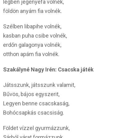
légben jegenyefa volnék,
földön anyám fia volnék.
Szélben libapihe volnék,
kasban puha csibe volnék,
erdőn galagonya volnék,
otthon apám fia volnék.
Szakályné Nagy Irén: Csacska játék
Játsszunk, játsszunk valamit,
Bűvös, bájos egyszerit,
Legyen benne csacskaság,
Bohócsapkás csacsiság.
Földet vízzel gyurmázzunk,
Sárból várat formázzunk,