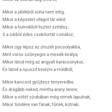
Mikor a játékból soha nem elég,
Mikor a képzelet világot tár eléd;
Mikor a homokból lisztet szitálsz,
S a sárból édes csokitortát csinálsz;
Mikor úgy lépsz az útszéli pocsolyákba,
Mint vörös szőnyegre a mesék királya;
Mikor látod még az angyalt karácsonykor,
És látod a nyuszit kinézni a Holdból;
Mikor kavicsot gyűjtesz tenyeredbe,
És drágább neked, mintha arany lenne;
Mikor a sötét szobában még rémek lapulnak,
Mikor tündére van fának, fűnek, kútnak;