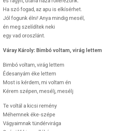
és fagyit, utána haza rollerezünk.
Ha szó fogad, az apu is elkísérhet.
Jól fogunk élni! Anya mindig mesél,
én meg szelídítek neki
egy vad oroszlánt.
Váray Károly
: Bimbó voltam, virág lettem
Bimbó voltam, virág lettem
Édesanyám éke lettem
Most is kérdem, mi voltam én
Kérem szépen, mesélj, mesélj
Te voltál a kicsi remény
Méhemnek éke-szépe
Vágyaimnak tündérvirága