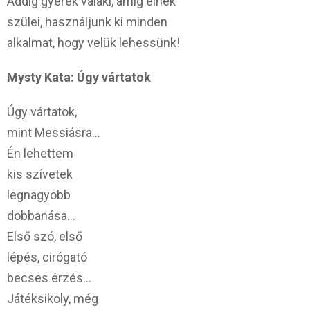
Addig gyerek valaki, amíg élnek
szülei, használjunk ki minden
alkalmat, hogy velük lehessünk!
Mysty Kata: Úgy vártatok
Úgy vártatok,
mint Messiásra…
Én lehettem
kis szívetek
legnagyobb
dobbanása…
Első szó, első
lépés, cirógató
becses érzés…
Játéksikoly, még