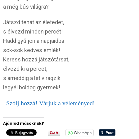
a még bús világra?
Játszd tehát az életedet,
s élvezd minden percét!
Hadd gyűljön a napjaidba
sok-sok kedves emlék!
Keress hozzá játszótársat,
élvezd ki a percet,
s ameddig a lét virágzik
legyél boldog gyermek!
Szólj hozzá! Várjuk a véleményed!
Ajánlod másoknak?
WhatsApp