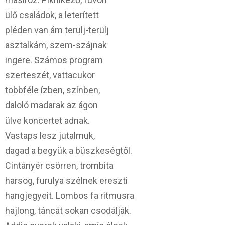
ülő családok, a leterített
pléden van ám terülj-terülj
asztalkám, szem-szájnak
ingere. Számos program
szerteszét, vattacukor
többféle ízben, színben,
daloló madarak az ágon
ülve koncertet adnak.
Vastaps lesz jutalmuk,
dagad a begyük a büszkeségtől.
Cintányér csörren, trombita
harsog, furulya szélnek ereszti
hangjegyeit. Lombos fa ritmusra
hajlong, táncát sokan csodálják.