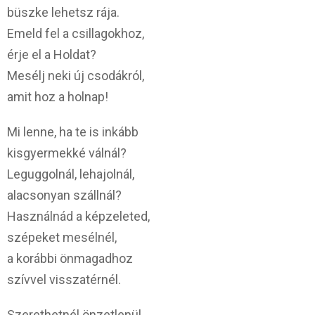
büszke lehetsz rája.
Emeld fel a csillagokhoz,
érje el a Holdat?
Mesélj neki új csodákról,
amit hoz a holnap!
Mi lenne, ha te is inkább
kisgyermekké válnál?
Leguggolnál, lehajolnál,
alacsonyan szállnál?
Használnád a képzeleted,
szépeket mesélnél,
a korábbi önmagadhoz
szívvel visszatérnél.
Szerethetnél önzetlenül