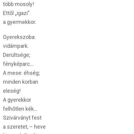
több mosoly!
Ettől „igazi”
a gyermekkor.
Gyerekszoba:
vidámpark.
Derültsége;
fényképarc…
A mese: éhség;
minden korban
eleség!
A gyerekkor
felhőtlen kék…
Szivárványt fest
a szeretet, – heve