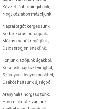
Kézzel, lábbal pingáljunk,
Négykézlábon mázoljunk.
Napraforgót kergessünk,
Körbe, körbe pörögjünk,
Mókás mesét regéljünk,
Csicseregjen énekünk.
Fonjunk, szőjünk ágakból,
Kössünk hajdíszt virágból,
Szárnyunk legyen papírból,
Csákót hajtsunk újságból.
Aranyhalra horgásszunk,
Három álmot kívánjunk,
Nádból sípot faragjunk,