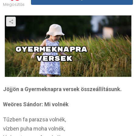
Megosztás
Jöjjön a Gyermeknapra versek összeállításunk.
Weöres Sándor: Mi volnék
Tűzben fa parazsa volnék,
vízben puha moha volnék,