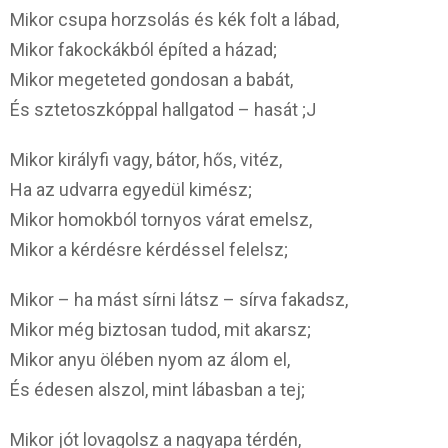
Mikor csupa horzsolás és kék folt a lábad,
Mikor fakockákból építed a házad;
Mikor megeteted gondosan a babát,
És sztetoszkóppal hallgatod – hasát ;J
Mikor királyfi vagy, bátor, hős, vitéz,
Ha az udvarra egyedül kimész;
Mikor homokból tornyos várat emelsz,
Mikor a kérdésre kérdéssel felelsz;
Mikor – ha mást sírni látsz – sírva fakadsz,
Mikor még biztosan tudod, mit akarsz;
Mikor anyu ölében nyom az álom el,
És édesen alszol, mint lábasban a tej;
Mikor jót lovagolsz a nagyapa térdén,