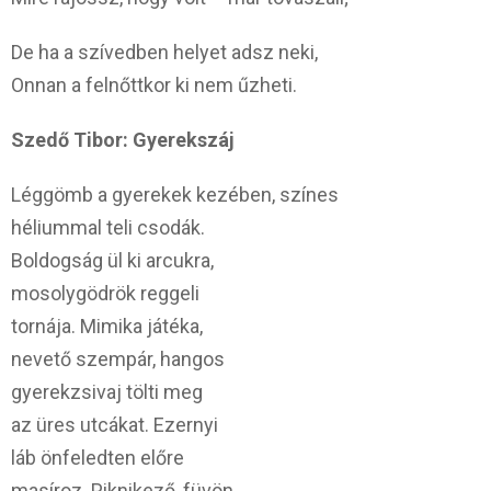
De ha a szívedben helyet adsz neki,
Onnan a felnőttkor ki nem űzheti.
Szedő Tibor: Gyerekszáj
Léggömb a gyerekek kezében, színes
héliummal teli csodák.
Boldogság ül ki arcukra,
mosolygödrök reggeli
tornája. Mimika játéka,
nevető szempár, hangos
gyerekzsivaj tölti meg
az üres utcákat. Ezernyi
láb önfeledten előre
masíroz. Piknikező, füvön