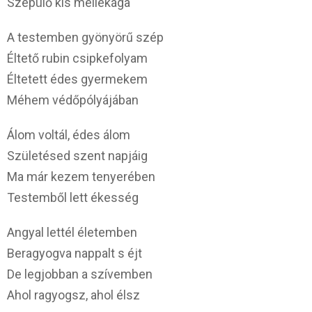
Szépülő kis mellékága
A testemben gyönyörű szép
Éltető rubin csipkefolyam
Éltetett édes gyermekem
Méhem védőpólyájában
Álom voltál, édes álom
Születésed szent napjáig
Ma már kezem tenyerében
Testemből lett ékesség
Angyal lettél életemben
Beragyogva nappalt s éjt
De legjobban a szívemben
Ahol ragyogsz, ahol élsz