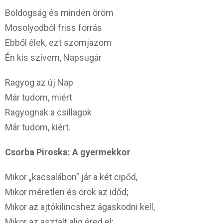
Boldogság és minden öröm
Mosolyodból friss forrás
Ebből élek, ezt szomjazom
Én kis szívem, Napsugár
Ragyog az új Nap
Már tudom, miért
Ragyognak a csillagok
Már tudom, kiért.
Csorba Piroska: A gyermekkor
Mikor „kacsalábon” jár a két cipőd,
Mikor méretlen és örök az időd;
Mikor az ajtókilincshez ágaskodni kell,
Mikor az asztalt alig éred el;