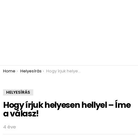
You are here:
Home
Helyesírás
Hogy írjuk helyesen hellyel – Íme a válasz!
HELYESÍRÁS
Hogy írjuk helyesen hellyel – Íme
a válasz!
4 éve