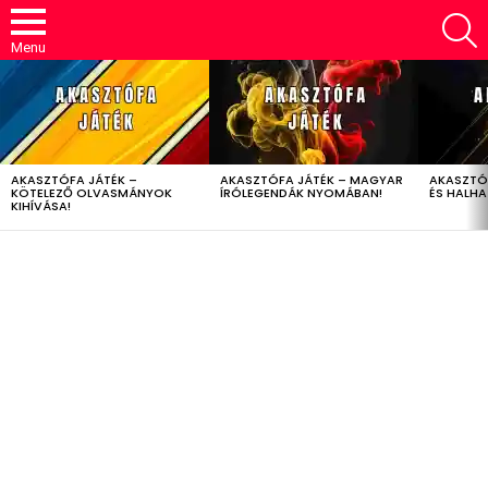
S
Menu
LATEST
STORIES
AKASZTÓFA JÁTÉK –
AKASZTÓFA JÁTÉK – MAGYAR
AKASZTÓ
KÖTELEZŐ OLVASMÁNYOK
ÍRÓLEGENDÁK NYOMÁBAN!
ÉS HALH
KIHÍVÁSA!