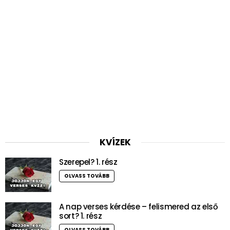
KVÍZEK
Szerepel? 1. rész
OLVASS TOVÁBB
A nap verses kérdése – felismered az első
sort? 1. rész
OLVASS TOVÁBB