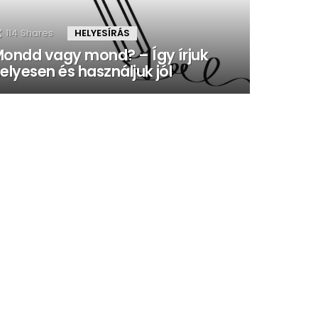
114
Shares
HELYESÍRÁS
ondd vagy mond? – Így írjuk
elyesen és használjuk jól