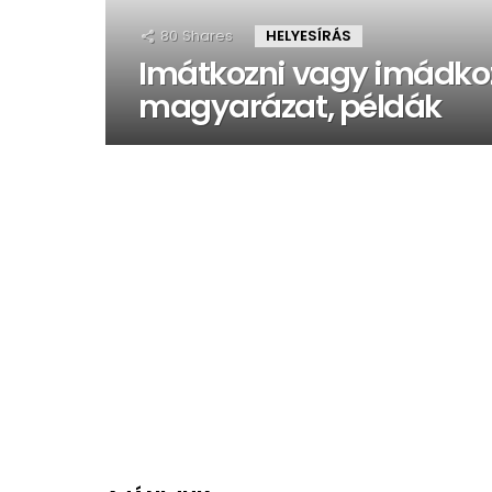
80
Shares
HELYESÍRÁS
Imátkozni vagy imádkozn
magyarázat, példák