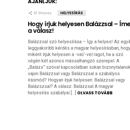
AJÁNLJUK:
91
Shares
HELYESÍRÁS
Hogy írjuk helyesen Balázzsal – Ím
a válasz!
Balázzsal szó helyesírása – Így a helyes! Az egyi
leggyakoribb kérdés a magyar helyesírásban, hog
miként írjuk helyesen a -val/-vel ragot, ha a szó
végén két azonos mássalhangzó szerepel. A
„Balázs” szóval kapcsolatban sokan bizonytalanok
vajon Balázzsal vagy Balázszsal a szabályos
írásmód? Hogyan írjuk helyesen: Balázzsal vagy
Balázszsal? A válasz: Balázzsal A magyar
helyesírás szabályai […]
OLVASS TOVÁBB