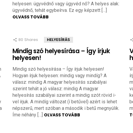
helyesen: ügyvédnő vagy ügyvéd nő? A helyes alak:
ügyvédnő, tehát egybeírva. Ez egy képzett […]
OLVASS TOVÁBB
80
Shares
HELYESÍRÁS
Mindig szó helyesírása – Így írjuk
V
helyesen!
h
n
Mindig szó helyesírása – Így írjuk helyesen!
V
A
Hogyan írjuk helyesen: mindig vagy mindíg? A
í
válasz: mindig A magyar helyesírás szabályai
m
szerint tehát a jó válasz: mindig A magyar
v
helyesírás szabályai szerint a mindig szót rövid i-
k
y
vel írjuk. A mindíg változat (í betűvel) azért is lehet
b
a
népszerű, mert szóban a második i betű megnyúlik.
m
Íme néhány […]
OLVASS TOVÁBB
T