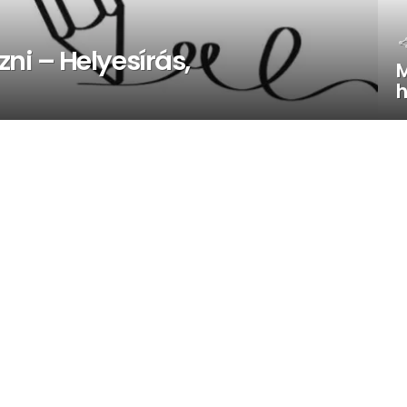
i – Helyesírás,
M
h