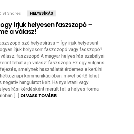
91
Shares
HELYESÍRÁS
ogy írjuk helyesen faszszopó –
me a válasz!
aszszopó szó helyesírása – Így írjuk helyesen!
ogyan írjuk helyesen: faszszopó vagy fasszopó?
 válasz: faszszopó A magyar helyesírás szabályai
zerint tehát a jó válasz: faszszopó Ez egy vulgáris
ifejezés, amelynek használatát érdemes elkerülni
 hétköznapi kommunikációban, mivel sértő lehet
s negatív hangulatot kelt. Ha nyelvtani vagy
elyesírási kérdésként merült fel, a helyes forma
alóban […]
OLVASS TOVÁBB