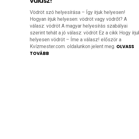
válasz!
Vödröt szó helyesírása – Így írjuk helyesen!
Hogyan írjuk helyesen: vödröt vagy vödrőt? A
válasz: vödröt A magyar helyesírás szabályai
szerint tehát a jó válasz: vödröt Ez a cikk Hogy írju
helyesen vödröt – Íme a válasz! először a
Kvízmester.com. oldalunkon jelent meg.
OLVASS
TOVÁBB