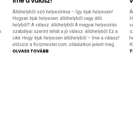
Íme a válasz!
v
Állóhelyből szó helyesírása – Így írjuk helyesen!
Á
Hogyan írjuk helyesen: állóhelyből vagy álló
H
helyből? A válasz: állóhelyből A magyar helyesírás
v
k
szabályai szerint tehát a jó válasz: állóhelyből Ez a
s
cikk Hogy írjuk helyesen állóhelyből – Íme a válasz!
h
először a Kvízmester.com. oldalunkon jelent meg.
K
OLVASS TOVÁBB
T