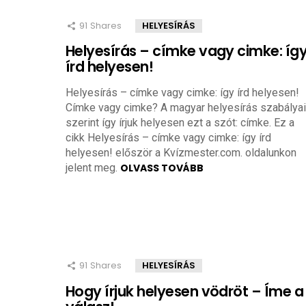
91
Shares
HELYESÍRÁS
Helyesírás – címke vagy cimke: íg
írd helyesen!
Helyesírás – címke vagy cimke: így írd helyesen!
Címke vagy cimke? A magyar helyesírás szabályai
szerint így írjuk helyesen ezt a szót: címke. Ez a
cikk Helyesírás – címke vagy cimke: így írd
helyesen! először a Kvízmester.com. oldalunkon
jelent meg.
OLVASS TOVÁBB
91
Shares
HELYESÍRÁS
Hogy írjuk helyesen vödröt – Íme a