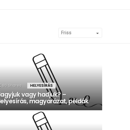
80
Shares
HELYESÍRÁS
agyjuk vagy hadjuk? –
elyesírás, magyarázat, példák