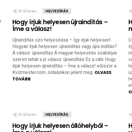
91
Shares
HELYESÍRÁS
y
Hogy írjuk helyesen újraindítás –
H
Íme a válasz!
m
Újraindítás szó helyesírása – Így írjuk helyesen!
Ü
Hogyan írjuk helyesen: újraindítás vagy újra indítás?
í
A válasz: újraindítás A magyar helyesírás szabályai
m
szerint tehát a jó válasz: újraindítás Ez a cikk Hogy
v
írjuk helyesen újraindítás – Íme a válasz! először a
h
Kvízmester.com. oldalunkon jelent meg.
OLVASS
ü
TOVÁBB
h
e
O
91
Shares
HELYESÍRÁS
Hogy írjuk helyesen állóhelyből –
H