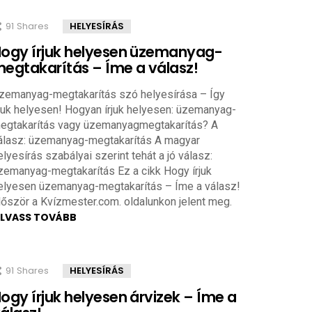
91
Shares
HELYESÍRÁS
ogy írjuk helyesen üzemanyag-
egtakarítás – Íme a válasz!
zemanyag-megtakarítás szó helyesírása – Így
rjuk helyesen! Hogyan írjuk helyesen: üzemanyag-
egtakarítás vagy üzemanyagmegtakarítás? A
álasz: üzemanyag-megtakarítás A magyar
elyesírás szabályai szerint tehát a jó válasz:
zemanyag-megtakarítás Ez a cikk Hogy írjuk
elyesen üzemanyag-megtakarítás – Íme a válasz!
lőször a Kvízmester.com. oldalunkon jelent meg.
LVASS TOVÁBB
91
Shares
HELYESÍRÁS
ogy írjuk helyesen árvizek – Íme a