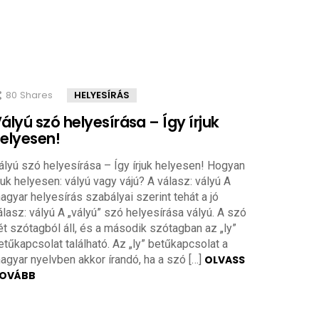
80
Shares
HELYESÍRÁS
ályú szó helyesírása – Így írjuk
elyesen!
ályú szó helyesírása – Így írjuk helyesen! Hogyan
rjuk helyesen: vályú vagy vájú? A válasz: vályú A
agyar helyesírás szabályai szerint tehát a jó
álasz: vályú A „vályú” szó helyesírása vályú. A szó
ét szótagból áll, és a második szótagban az „ly”
etűkapcsolat található. Az „ly” betűkapcsolat a
agyar nyelvben akkor írandó, ha a szó […]
OLVASS
OVÁBB