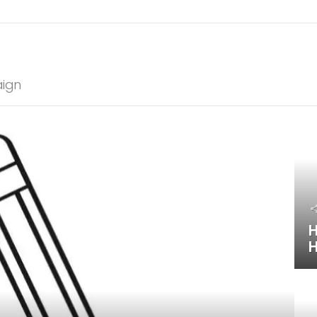
ign
H
H