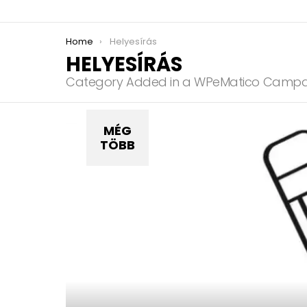
You are here:
Home
Helyesírás
HELYESÍRÁS
Category Added in a WPeMatico Campa
MÉG
TÖBB