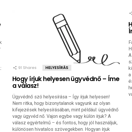
e
H
Í
k
F
y
H
A
s
91
Shares
HELYESÍRÁS
:
k
a
Hogy írjuk helyesen ügyvédnő – Íme
é
a válasz!
h
v
Ügyvédnő szó helyesírása – Így írjuk helyesen!
Nem ritka, hogy bizonytalanok vagyunk az olyan
kifejezések helyesírásában, mint például: ügyvédnő
vagy ügyvéd nő. Vajon egybe vagy külön írjuk? A
válasz egyértelmű – és fontos, hogy jól használjuk,
különösen hivatalos szövegekben. Hogyan írjuk