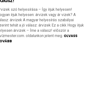
álasz!
rvizek szó helyesírása – Így írjuk helyesen!
ogyan írjuk helyesen: árvizek vagy ár vizek? A
álasz: árvizek A magyar helyesírás szabályai
zerint tehát a jó válasz: árvizek Ez a cikk Hogy írjuk
elyesen árvizek – Íme a válasz! először a
vízmester.com. oldalunkon jelent meg.
OLVASS
OVÁBB